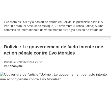
Evo Morales : S'il n'y a pas eu de fraude en Bolivie, le putschiste est l'OEA
Par Luis Manuel Arce Isaac Mexique, 22 novembre (Prensa Latina) Si une
commission internationale de vérité montre qu'il n'y a pas eu de fraude lors
des dernières élections et...
Bolivie : Le gouvernement de facto intente une
action pénale contre Evo Morales
Publié le 22/11/2019 à 22:51
Par
anonyme