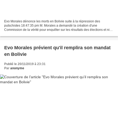
Evo Morales dénonce les morts en Bolivie suite à la répression des
putschistes 18:47:35 pm M. Morales a demandé la création d'une
Commission de la vérité pour enquêter sur les résultats des élections et nier
le rapport de l'OEA. Photo : TéléSur La Havane,...
Evo Morales prévient qu'il remplira son mandat
en Bolivie
Publié le 20/11/2019 à 23:31
Par
anonyme