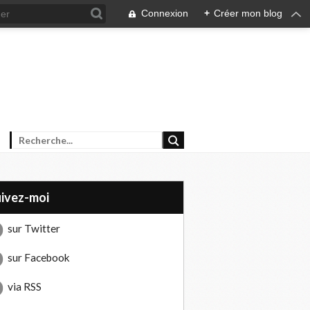
Connexion
+
Créer mon blog
uivez-moi
sur Twitter
sur Facebook
via RSS