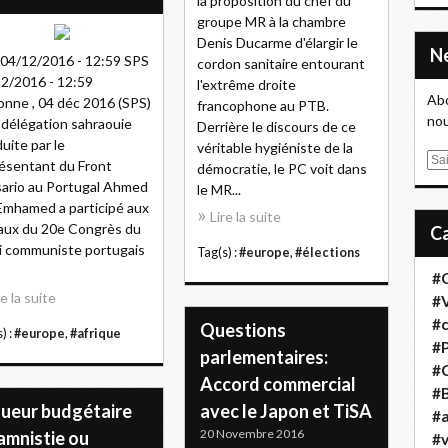
la proposition du chef du
groupe MR à la chambre
Denis Ducarme d'élargir le
04/12/2016 - 12:59 SPS
cordon sanitaire entourant
2/2016 - 12:59
l'extrême droite
Abo
onne , 04 déc 2016 (SPS)
francophone au PTB.
nou
délégation sahraouie
Derrière le discours de ce
uite par le
véritable hygiéniste de la
E
ésentant du Front
démocratie, le PC voit dans
m
sario au Portugal Ahmed
le MR...
a
 Emhamed a participé aux
Lire la suite
i
aux du 20e Congrès du
l
i communiste portugais
Tag(s) :
#europe
,
#élections
#
re la suite
#
#
Questions
) :
#europe
,
#afrique
#
parlementaires:
#
Accord commercial
#B
gueur budgétaire
avec le Japon et TiSA
#a
20 Novembre 2016
amnistie ou
#