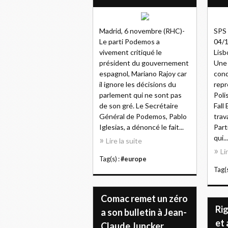
Madrid, 6 novembre (RHC)-
SPS 
Le parti Podemos a
04/1
vivement critiqué le
Lisb
président du gouvernement
Une 
espagnol, Mariano Rajoy car
cond
il ignore les décisions du
repr
parlement qui ne sont pas
Poli
de son gré. Le Secrétaire
Fall
Général de Podemos, Pablo
trav
Iglesias, a dénoncé le fait...
Part
qui...
Lire la suite
Li
Tag(s) :
#europe
Tag(s
Comac remet un zéro
Ri
a son bulletin à Jean-
et 
Claude Juncker