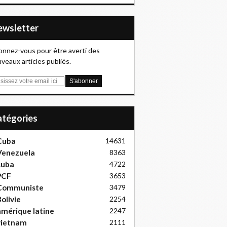
Newsletter
nnez-vous pour être averti des
veaux articles publiés.
Catégories
Cuba
14631
Venezuela
8363
cuba
4722
PCF
3653
Communiste
3479
olivie
2254
mérique latine
2247
vietnam
2111