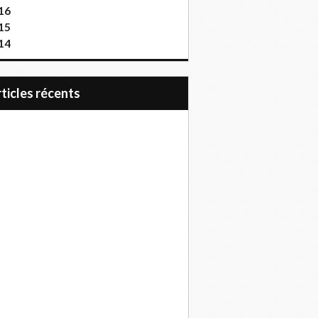
16
15
14
articles récents