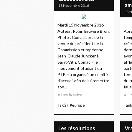
amn
18 Novembre 2016
13 
Mardi 15 Novembre 2016
Auteur: Robin Bruyere Bron:
Aprè
Photo : Comac Lors de la
temp
venue du président de la
crèm
Commission européenne
dern
Jean-Claude Juncker à
avon
Saint-Vith, Comac – le
affl
mouvement étudiant du
part
PTB – a organisé un comité
tent
d'accueil afin de lui remettre
du t
son...
faus
Lire la suite
Li
Tag(s) :
#europe
Tag(s
Les résolutions
Vr