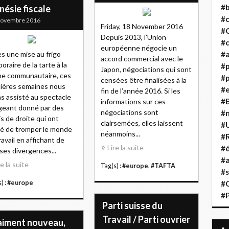
#b
ésie fiscale
#
Novembre 2016
Friday, 18 November 2016
#
Depuis 2013, l’Union
#c
européenne négocie un
s une mise au frigo
#a
accord commercial avec le
oraire de la tarte à la
#
Japon, négociations qui sont
e communautaire, ces
#p
censées être finalisées à la
ières semaines nous
#
fin de l’année 2016. Si les
s assisté au spectacle
#B
informations sur ces
igeant donné par des
négociations sont
#
is de droite qui ont
clairsemées, elles laissent
#
é de tromper le monde
néanmoins...
#R
ravail en affichant de
Lire la suite
#é
ses divergences...
#a
re la suite
Tag(s) :
#europe
,
#TAFTA
#s
) :
#europe
#
#
Parti suisse du
Travail / Parti ouvrier
aiment nouveau,