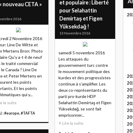
et populaire : Liberté
 « nouveau CETA »
pour Selahattin
20
Demirtaş et Figen
ovembre 2016
Yüksekdağ !
13 Novembre 2016
credi 2 Novembre 2016
ur: Line De Witte et
r Mertens Bron: Photo
samedi 5 novembre 2016
daire Qu'y a-t-il de neuf
Les attaques du
 le traité commercial
gouvernement turc contre
 le Canada ? Line De
le mouvement politique des
e et Peter Mertens en
20
kurdes et des progressistes
ourent les points
20
continue à s’amplifier. Les
rtants. Et les points
20
deux co-représentants du
lématiques qui y...
parti pro-kurde HDP
20
re la suite
Selahattin Demirtaş et Figen
20
Yüksekdağ, se sont fait
20
) :
#europe
,
#TAFTA
emprisonner...
20
Lire la suite
20
20