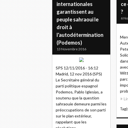
internationales
ce
garantissent au
?
6 N
peuple sahraoui le
droit à
l'autodétermination
Mer
(Podemos)
Aute
Pete
13 Novembre 2016
Soli
dans
avec
SPS 12/11/2016 - 16:12
Witt
Madrid, 12 nov 2016 (SPS)
parc
Le Secrétaire général du
impo
parti politique espagnol
prob
Podemos, Pablo Iglesias, a
soutenu que la question
Li
sahraouie demeure parmi les
Tag(s
préoccupations de son parti
sur le plan extérieur,
rappelant que les
résolutions...