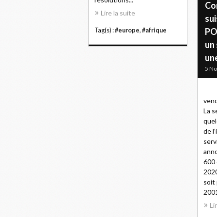
Co
Lire la suite
sui
PO
Tag(s) :
#europe
,
#afrique
un 
une
5 N
vend
La s
quel
de l’
serv
anno
600 
2020
soit
2001,
Li