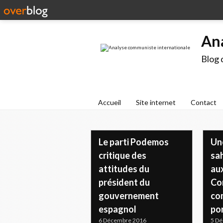
An
Blog 
Accueil
Site internet
Contact
Le parti Podemos
Un
critique des
sah
attitudes du
au
président du
Co
gouvernement
co
espagnol
po
6 Décembre 2016
5 D