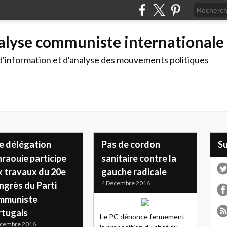
alyse communiste internationale
d'information et d'analyse des mouvements politiques
e délégation
Pas de cordon
S
raouie participe
sanitaire contre la
x travaux du 20e
gauche radicale
4 Décembre 2016
ngrès du Parti
mmuniste
rtugais
Le PC dénonce fermement
écembre 2016