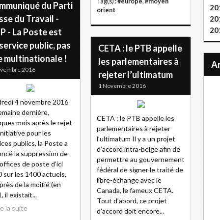
Tag(s) :
#europe
,
#moyen
mmuniqué du Parti
20
orient
sse du Travail -
20
20
P - La Poste est
service public, pas
CETA : le PTB appelle
 multinationale !
les parlementaires à
ovembre 2016
rejeter l’ultimatum
1 Novembre 2016
redi 4 novembre 2016
emaine dernière,
CETA : le PTB appelle les
ques mois après le rejet
parlementaires à rejeter
initiative pour les
l’ultimatum Il y a un projet
ices publics, la Poste a
d’accord intra-belge afin de
ncé la suppression de
permettre au gouvernement
offices de poste d’ici
fédéral de signer le traité de
 sur les 1400 actuels,
libre-échange avec le
 près de la moitié (en
Canada, le fameux CETA.
 il existait...
Tout d’abord, ce projet
re la suite
d’accord doit encore...