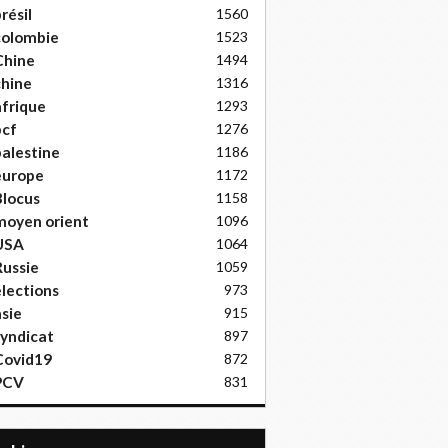
résil
1560
colombie
1523
Chine
1494
hine
1316
frique
1293
pcf
1276
alestine
1186
europe
1172
locus
1158
moyen orient
1096
USA
1064
ussie
1059
lections
973
sie
915
yndicat
897
Covid19
872
PCV
831