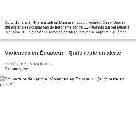
Quito, 18 janvier (Prensa Latina) L’assassinat du procureur César Suárez,
qui portait des accusations de terrorisme contre 11 criminels qui ont attaqué
la chaîne TC Televisión la semaine dernière, provoque aujourd’hui l’émotion
en Équateur. 18 janvier...
Violences en Équateur : Quito reste en alerte
Publié le 19/01/2024 à 16:31
Par
anonyme