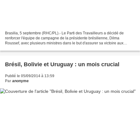
Brasilia, 5 septembre (RHC/PL).- Le Parti des Travailleurs a décidé de
renforcer l'équipe de campagne de la présidente brésilienne, Dilma
Roussef, avec plusieurs ministres dans le but d'assurer sa victoire aux
élections d'octobre prochain. Il s'agit d'une...
Brésil, Bolivie et Uruguay : un mois crucial
Publié le 05/09/2014 à 13:59
Par
anonyme