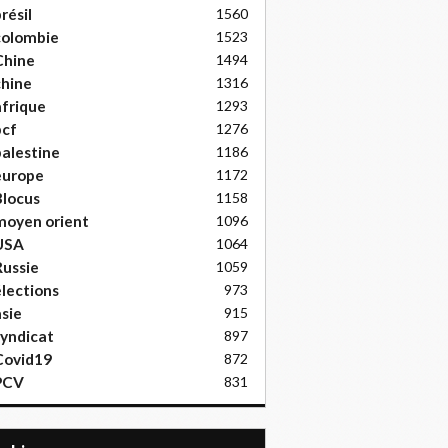
résil
1560
colombie
1523
Chine
1494
hine
1316
frique
1293
pcf
1276
alestine
1186
europe
1172
locus
1158
moyen orient
1096
USA
1064
ussie
1059
lections
973
sie
915
yndicat
897
Covid19
872
PCV
831