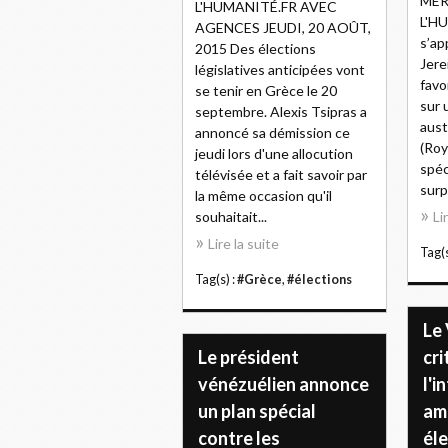
MER
L'HUMANITÉ.FR AVEC
L'HU
AGENCES JEUDI, 20 AOÛT,
s’ap
2015 Des élections
Jere
législatives anticipées vont
favo
se tenir en Grèce le 20
sur 
septembre. Alexis Tsipras a
aust
annoncé sa démission ce
(Roy
jeudi lors d'une allocution
spéc
télévisée et a fait savoir par
surpr
la même occasion qu'il
souhaitait...
Li
Lire la suite
Tag(s
Tag(s) :
#Grèce
,
#élections
Le
Le président
cri
vénézuélien annonce
l'i
un plan spécial
am
contre les
éle