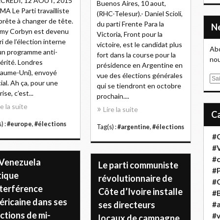
CREDI, 12 AOÛT, 2015
Buenos Aires, 10 aout,
MA Le Parti travailliste
(RHC-Telesur).- Daniel Scioli,
prête à changer de tête.
du parti Frente Para la
my Corbyn est devenu
Victoria, Front pour la
ri de l’élection interne
victoire, est le candidat plus
Abo
un programme anti-
fort dans la course pour la
nou
érité. Londres
présidence en Argentine en
aume-Uni), envoyé
vue des élections générales
E
ial. Ah ça, pour une
qui se tiendront en octobre
m
ise, c’est...
prochain....
a
re la suite
Lire la suite
i
l
) :
#europe
,
#élections
Tag(s) :
#argentine
,
#élections
#
#
#
 Venezuela
Le parti communiste
#
tique
révolutionnaire de
#
nterférence
Côte d’Ivoire installe
#B
éricaine dans ses
ses directeurs
#a
ctions de mi-
#
locaux de campagne