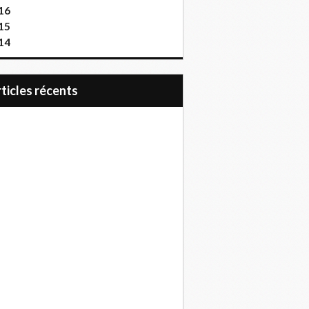
16
15
14
articles récents