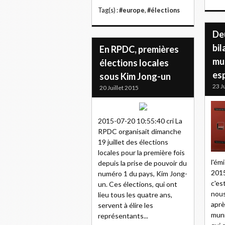
Tag(s) :
#europe
,
#élections
Deu
bil
En RPDC, premières
mu
élections locales
es
sous Kim Jong-un
23 J
20 Juillet 2015
2015-07-20 10:55:40 cri La
RPDC organisait dimanche
19 juillet des élections
locales pour la première fois
l'émi
depuis la prise de pouvoir du
2015
numéro 1 du pays, Kim Jong-
c'es
un. Ces élections, qui ont
nou
lieu tous les quatre ans,
aprè
servent à élire les
muni
représentants...