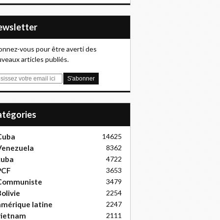
Newsletter
nnez-vous pour être averti des
veaux articles publiés.
Catégories
Cuba
14625
Venezuela
8362
cuba
4722
PCF
3653
Communiste
3479
olivie
2254
mérique latine
2247
vietnam
2111