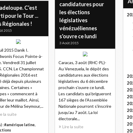
candidatures pour
adeloupe. C’est
les élections
20
ti pour le Tour ...
législatives
 Régionales !
vénézuéliennes
ût 2015
s'ouvre ce lundi
3 Août 2015
uil 2015 Danik I.
wonis Focus Pointe-à-
e. Vendredi 31 juillet
Caracas, 3 août (RHC-PL)-
5. CCN. Le Championnat
Au Venezuela, le dépôt des
Régionales 2016 est
candidatures aux élections
20
é déjà depuis plusieurs
législatives du 6 décembre
20
ines. Certaines «
prochain s'ouvre ce lundi.
20
pes » commencent à
Les candidats qui brigueront
20
ler leur maillot. Ainsi,
167 sièges de l'Assemblée
20
ur de Mélina Seymour,...
Nationale pourront s'inscrire
20
jusqu'au 7 août. La loi
re la suite
20
électorale...
20
) :
#amérique latine
,
Lire la suite
ctions
20