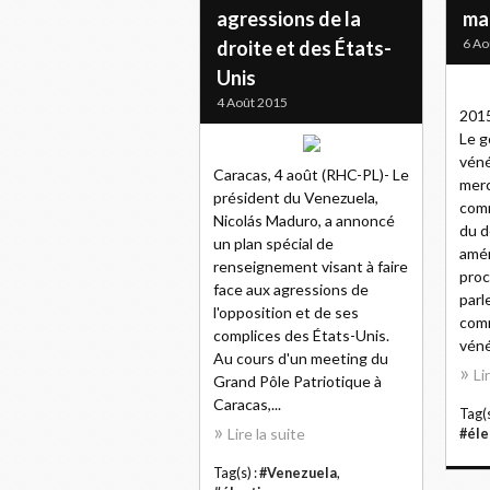
agressions de la
ma
6 Ao
droite et des États-
Unis
4 Août 2015
2015
Le 
véné
Caracas, 4 août (RHC-PL)- Le
merc
président du Venezuela,
comm
Nicolás Maduro, a annoncé
du d
un plan spécial de
amér
renseignement visant à faire
proc
face aux agressions de
parl
l'opposition et de ses
comm
complices des États-Unis.
véné
Au cours d'un meeting du
Li
Grand Pôle Patriotique à
Caracas,...
Tag(s
Lire la suite
#éle
Tag(s) :
#Venezuela
,