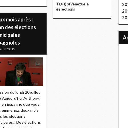
20
Tag(s) :
#Venezuela
,
#élections
20
20
x mois après :
an des élections
nicipales
pagnoles
uillet 2015
ssion du lundi 20 juillet
 Aujourd'hui Anthony,
t en Espagne que vous
s emmenez, deux mois
s les élections
cipales... Des élections