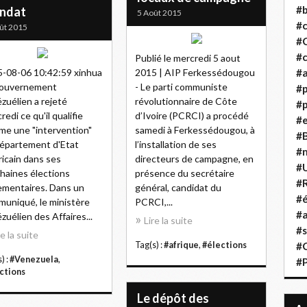
#b
ndat
5 Août 2015
#
ût 2015
#
#c
Publié le mercredi 5 aout
-08-06 10:42:59 xinhua
2015 | AIP Ferkessédougou
#a
gouvernement
- Le parti communiste
#
zuélien a rejeté
révolutionnaire de Côte
#p
redi ce qu'il qualifie
d’Ivoire (PCRCI) a procédé
#
e une "intervention"
samedi à Ferkessédougou, à
#B
épartement d'Etat
l’installation de ses
#
icain dans ses
directeurs de campagne, en
#
haines élections
présence du secrétaire
#R
ementaires. Dans un
général, candidat du
#é
uniqué, le ministère
PCRCI,...
#a
zuélien des Affaires...
Lire la suite
#s
re la suite
Tag(s) :
#afrique
,
#élections
#
) :
#Venezuela
,
#
ctions
Le dépôt des