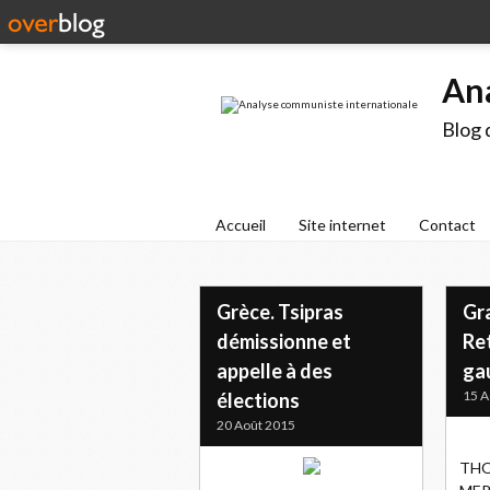
An
Blog 
Accueil
Site internet
Contact
Grèce. Tsipras
Gr
démissionne et
Ret
appelle à des
ga
15 A
élections
20 Août 2015
THO