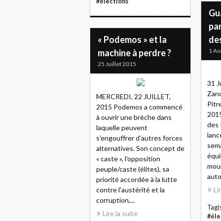
#élections
Gu
par
« Podemos » et la
des
1 Ao
machine à perdre ?
25 Juillet 2015
31 J
Zand
MERCREDI, 22 JUILLET,
Pitr
2015 Podemos a commencé
201
à ouvrir une brèche dans
des 
laquelle peuvent
lanc
s’engouffrer d’autres forces
sema
alternatives. Son concept de
équi
« caste », l’opposition
mouil
peuple/caste (élites), sa
auto
priorité accordée à la lutte
contre l’austérité et la
Li
corruption,...
Tag(s
Lire la suite
#éle