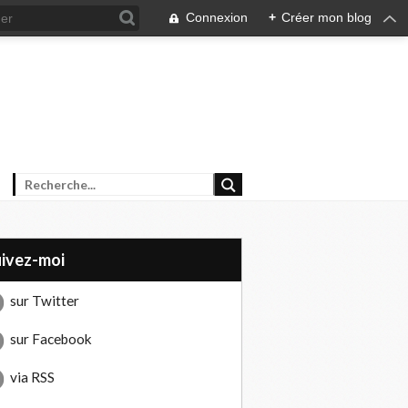
Connexion
+
Créer mon blog
uivez-moi
sur Twitter
sur Facebook
via RSS