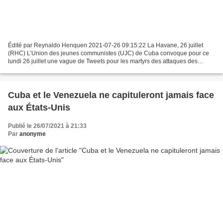
Édité par Reynaldo Henquen 2021-07-26 09:15:22 La Havane, 26 juillet
(RHC) L’Union des jeunes communistes (UJC) de Cuba convoque pour ce
lundi 26 juillet une vague de Tweets pour les martyrs des attaques des
casernes Moncada et Carlos Manuel de Céspedes,...
Cuba et le Venezuela ne capituleront jamais face
aux États-Unis
Publié le 26/07/2021 à 21:33
Par
anonyme