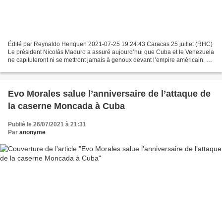
Édité par Reynaldo Henquen 2021-07-25 19:24:43 Caracas 25 juillet (RHC)
Le président Nicolás Maduro a assuré aujourd’hui que Cuba et le Venezuela
ne capituleront ni se mettront jamais à genoux devant l’empire américain. Au
cours de son activité présidentielle...
Evo Morales salue l’anniversaire de l’attaque de
la caserne Moncada à Cuba
Publié le 26/07/2021 à 21:31
Par
anonyme