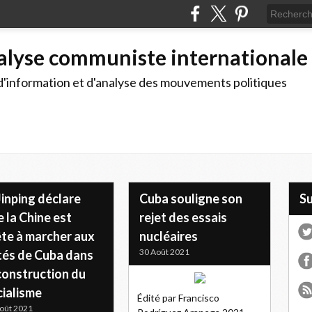
alyse communiste internationale
d'information et d'analyse des mouvements politiques
Jinping déclare
Cuba souligne son
S
 la Chine est
rejet des essais
ête à marcher aux
nucléaires
30 Août 2021
tés de Cuba dans
construction du
cialisme
Édité par Francisco
oût 2021