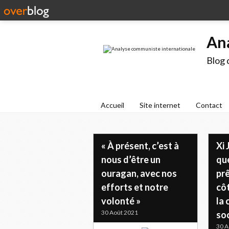
An
Blog 
Accueil
Site internet
Contact
« À présent, c’est à
Xi 
nous d’être un
que
ouragan, avec nos
pr
efforts et notre
cô
volonté »
la 
30 Août 2021
so
30 A