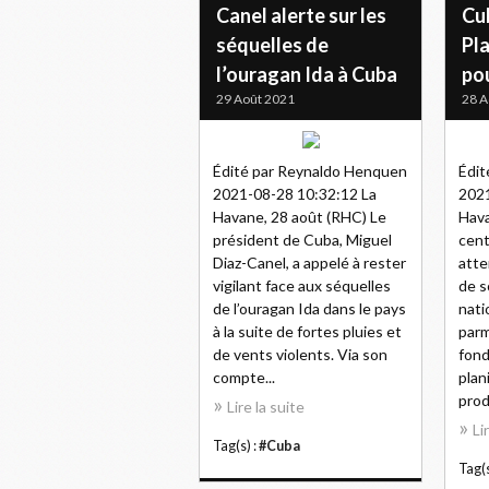
Canel alerte sur les
Cu
séquelles de
Pl
l’ouragan Ida à Cuba
po
29 Août 2021
28 A
Édité par Reynaldo Henquen
Édit
2021-08-28 10:32:12 La
2021
Havane, 28 août (RHC) Le
Hava
président de Cuba, Miguel
cent
Diaz-Canel, a appelé à rester
atte
vigilant face aux séquelles
de s
de l’ouragan Ida dans le pays
nati
à la suite de fortes pluies et
parm
de vents violents. Via son
fond
compte...
plan
prod
Lire la suite
Li
Tag(s) :
#Cuba
Tag(s