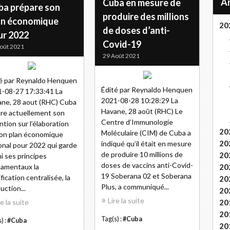
Cuba en mesure de
ba prépare son
produire des millions
an économique
20
de doses d’anti-
ur 2022
Covid-19
oût 2021
29 Août 2021
é par Reynaldo Henquen
Édité par Reynaldo Henquen
-08-27 17:33:41 La
2021-08-28 10:28:29 La
ne, 28 aout (RHC) Cuba
Havane, 28 août (RHC) Le
re actuellement son
Centre d’Immunologie
ntion sur l’élaboration
20
Moléculaire (CIM) de Cuba a
on plan économique
20
indiqué qu’il était en mesure
onal pour 2022 qui garde
de produire 10 millions de
20
i ses principes
doses de vaccins anti-Covid-
amentaux la
20
19 Soberana 02 et Soberana
ification centralisée, la
20
Plus, a communiqué...
uction...
20
Lire la suite
re la suite
20
20
Tag(s) :
#Cuba
) :
#Cuba
20