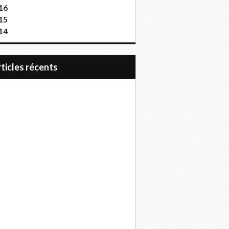
16
15
14
articles récents