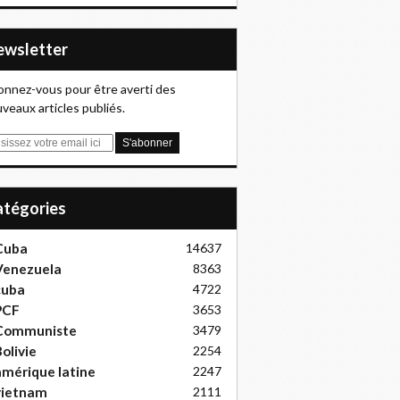
Newsletter
nnez-vous pour être averti des
veaux articles publiés.
Catégories
Cuba
14637
Venezuela
8363
cuba
4722
PCF
3653
Communiste
3479
olivie
2254
mérique latine
2247
vietnam
2111