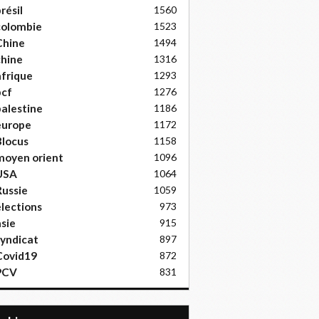
résil
1560
colombie
1523
Chine
1494
hine
1316
frique
1293
pcf
1276
alestine
1186
europe
1172
locus
1158
moyen orient
1096
USA
1064
ussie
1059
lections
973
sie
915
yndicat
897
Covid19
872
PCV
831