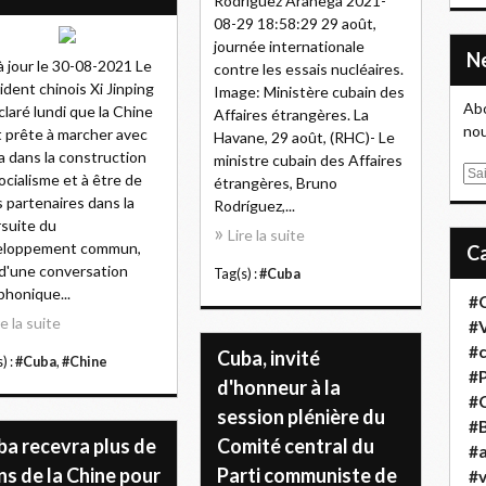
Rodríguez Aranega 2021-
08-29 18:58:29 29 août,
journée internationale
à jour le 30-08-2021 Le
contre les essais nucléaires.
ident chinois Xi Jinping
Image: Ministère cubain des
Abo
claré lundi que la Chine
Affaires étrangères. La
nou
t prête à marcher avec
Havane, 29 août, (RHC)- Le
 dans la construction
ministre cubain des Affaires
E
ocialisme et à être de
étrangères, Bruno
m
 partenaires dans la
Rodríguez,...
a
suite du
Lire la suite
i
eloppement commun,
l
 d'une conversation
Tag(s) :
#Cuba
phonique...
#
re la suite
#
#
Cuba, invité
) :
#Cuba
,
#Chine
#
d'honneur à la
#
session plénière du
#B
ba recevra plus de
Comité central du
#a
s de la Chine pour
Parti communiste de
#