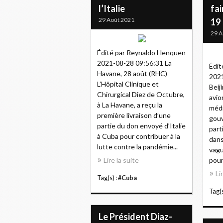
l’Italie
fai
29 Août 2021
19
29 A
Édité par Reynaldo Henquen
2021-08-28 09:56:31 La
Édit
Havane, 28 août (RHC)
2021
L’Hôpital Clinique et
Beij
Chirurgical Diez de Octubre,
avio
à La Havane, a reçu la
médi
première livraison d’une
gouv
partie du don envoyé d’Italie
part
à Cuba pour contribuer à la
dans
lutte contre la pandémie...
vagu
Lire la suite
pour 
Li
Tag(s) :
#Cuba
Tag(s
Le Président Diaz-