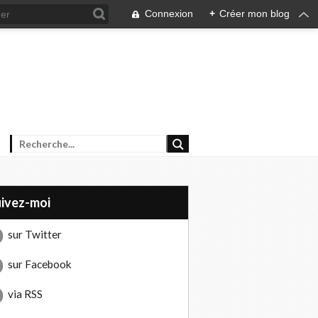
Connexion
+
Créer mon blog
uivez-moi
sur Twitter
sur Facebook
via RSS