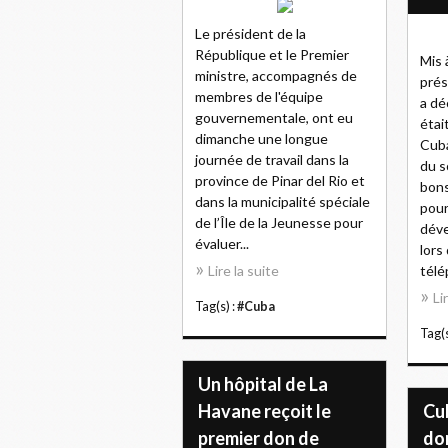
Le président de la
République et le Premier
Mis 
ministre, accompagnés de
prés
membres de l'équipe
a dé
gouvernementale, ont eu
étai
dimanche une longue
Cuba
journée de travail dans la
du s
province de Pinar del Rio et
bons
dans la municipalité spéciale
pour
de l’Île de la Jeunesse pour
dév
évaluer...
lors
Lire la suite
télé
Li
Tag(s) :
#Cuba
Tag(s
Un hôpital de La
Havane reçoit le
Cu
premier don de
don