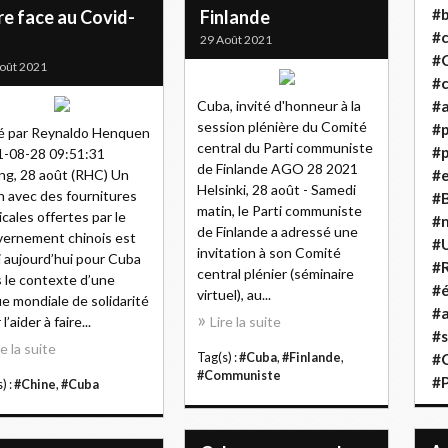
#b
re face au Covid-
Finlande
#
29 Août 2021
#
oût 2021
#c
Cuba, invité d'honneur à la
#a
session plénière du Comité
#
é par Reynaldo Henquen
central du Parti communiste
#p
-08-28 09:51:31
de Finlande AGO 28 2021
ing, 28 août (RHC) Un
#
Helsinki, 28 août - Samedi
n avec des fournitures
#B
matin, le Parti communiste
cales offertes par le
#
de Finlande a adressé une
ernement chinois est
#
invitation à son Comité
i aujourd’hui pour Cuba
#R
central plénier (séminaire
 le contexte d’une
#é
virtuel), au...
e mondiale de solidarité
#a
l’aider à faire...
Lire la suite
#s
re la suite
Tag(s) :
#Cuba
,
#Finlande
,
#
#Communiste
#
) :
#Chine
,
#Cuba