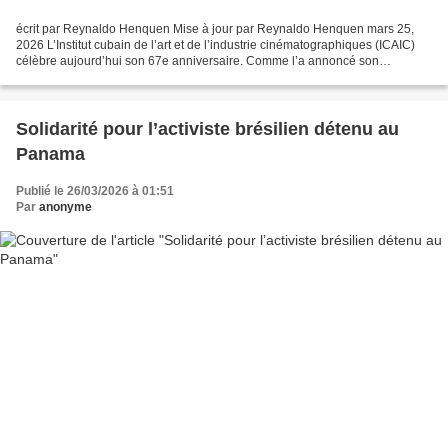
écrit par Reynaldo Henquen Mise à jour par Reynaldo Henquen mars 25,
2026 L’Institut cubain de l’art et de l’industrie cinématographiques (ICAIC)
célèbre aujourd’hui son 67e anniversaire. Comme l’a annoncé son
président, Alexis Triana Hernández, lors...
Solidarité pour l’activiste brésilien détenu au
Panama
Publié le 26/03/2026 à 01:51
Par
anonyme