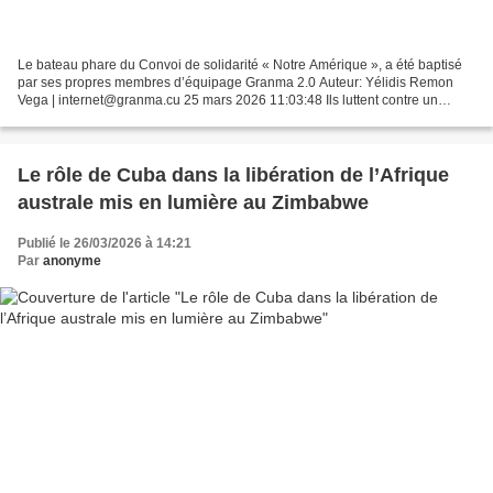
Le bateau phare du Convoi de solidarité « Notre Amérique », a été baptisé
par ses propres membres d’équipage Granma 2.0 Auteur: Yélidis Remon
Vega | internet@granma.cu 25 mars 2026 11:03:48 Ils luttent contre un
monstre ; c’est pourquoi ils ont apporté...
Le rôle de Cuba dans la libération de l’Afrique
australe mis en lumière au Zimbabwe
Publié le 26/03/2026 à 14:21
Par
anonyme