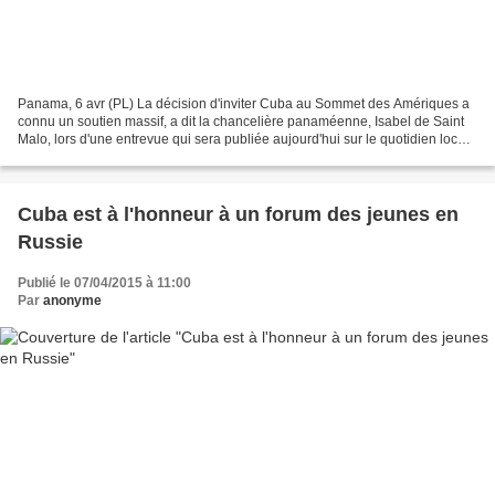
Panama, 6 avr (PL) La décision d'inviter Cuba au Sommet des Amériques a
connu un soutien massif, a dit la chancelière panaméenne, Isabel de Saint
Malo, lors d'une entrevue qui sera publiée aujourd'hui sur le quotidien local
La Estrella de Panamá. Le président...
Cuba est à l'honneur à un forum des jeunes en
Russie
Publié le 07/04/2015 à 11:00
Par
anonyme