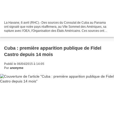
La Havane, 6 avril (RHC).- Des sources du Consulat de Cuba au Panama
ont signalé que notre pays réaffirmera, au VIIe Sommet des Amériques, sa
rupture avec l'OEA, l'Organisation des États Américains. Ces sources ont
déclaré à la presse que la participation...
Cuba : première apparition publique de Fidel
Castro depuis 14 mois
Publié le 06/04/2015 à 14:05
Par
anonyme