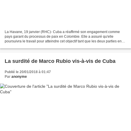
La Havane, 19 janvier (RHC)- Cuba a réaffirmé son engagement comme
pays garant du processus de paix en Colombie. Elle a assuré qu'elle
poursuivra le travail pour atteindre cet objectif tant que les deux parties en
conflit le désireront. L'ambassadeur...
La surdité de Marco Rubio vis-à-vis de Cuba
Publié le 20/01/2018 à 01:47
Par
anonyme