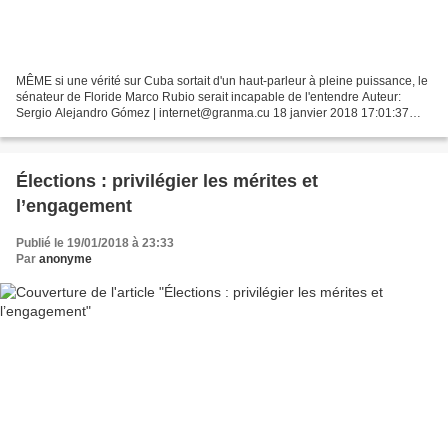
MÊME si une vérité sur Cuba sortait d'un haut-parleur à pleine puissance, le
sénateur de Floride Marco Rubio serait incapable de l'entendre Auteur:
Sergio Alejandro Gómez | internet@granma.cu 18 janvier 2018 17:01:37
Photo: Martirena MÊME si une vérité...
Élections : privilégier les mérites et
l’engagement
Publié le 19/01/2018 à 23:33
Par
anonyme