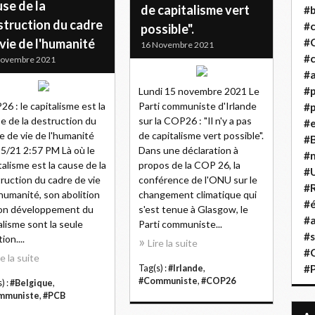
se de la
de capitalisme vert
#b
struction du cadre
#
possible".
vie de l'humanité
#
16 Novembre 2021
#c
Novembre 2021
#a
#
Lundi 15 novembre 2021 Le
6 : le capitalisme est la
Parti communiste d'Irlande
#p
e de la destruction du
sur la COP26 : "Il n'y a pas
#
e de vie de l'humanité
de capitalisme vert possible".
#B
5/21 2:57 PM Là où le
Dans une déclaration à
#
talisme est la cause de la
propos de la COP 26, la
#
ruction du cadre de vie
conférence de l'ONU sur le
#R
'humanité, son abolition
changement climatique qui
#é
on développement du
s'est tenue à Glasgow, le
#a
alisme sont la seule
Parti communiste...
#s
ion....
Lire la suite
#
re la suite
#
Tag(s) :
#Irlande
,
#Communiste
,
#COP26
) :
#Belgique
,
mmuniste
,
#PCB