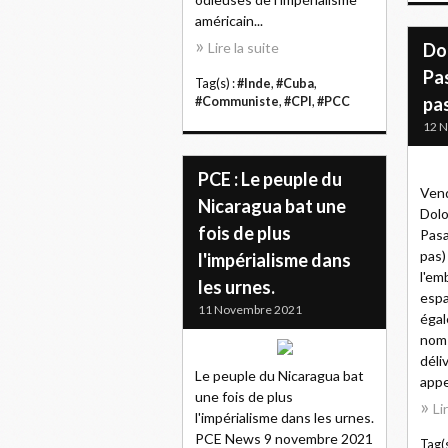
américain...
Lire la suite
Dol
Pas
Tag(s) :
#Inde
,
#Cuba
,
pa
#Communiste
,
#CPI
,
#PCC
12 
PCE : Le peuple du
Ven
Nicaragua bat une
Dolo
fois de plus
Pasa
pas)
l'impérialisme dans
l'em
les urnes.
espa
11 Novembre 2021
égal
nom 
déli
Le peuple du Nicaragua bat
appe
une fois de plus
Li
l'impérialisme dans les urnes.
PCE News 9 novembre 2021
Tag(s