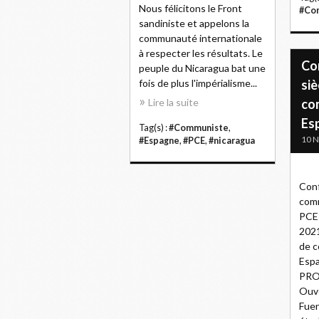
Nous félicitons le Front
#Co
sandiniste et appelons la
communauté internationale
à respecter les résultats. Le
Co
peuple du Nicaragua bat une
fois de plus l'impérialisme...
siè
Lire la suite
co
Es
Tag(s) :
#Communiste
,
10 
#Espagne
,
#PCE
,
#nicaragua
Conf
com
PCE 
2021
de 
Espa
PRO
Ouve
Fuen