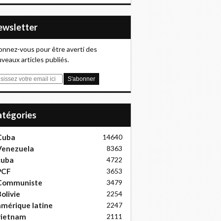
Newsletter
nnez-vous pour être averti des
veaux articles publiés.
Catégories
Cuba
14640
Venezuela
8363
cuba
4722
PCF
3653
Communiste
3479
olivie
2254
mérique latine
2247
vietnam
2111