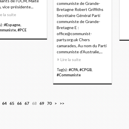
iants de l'UCM, Maite
communiste de Grande-
, vice-présidente...
Bretagne Robert Griffiths
re la suite
Secrétaire Général Parti
communiste de Grande-
) :
#Espagne
,
Bretagne E :
mmuniste
,
#PCE
office@communist-
party.org.uk Chers
camarades, Au nom du Parti
communiste d'Australie,...
Lire la suite
Tag(s) :
#CPA
,
#CPGB
,
#Communiste
8
9
1
2
3
64
65
66
67
68
69
70
>
>>
0
0
0
0
0
0
0
0