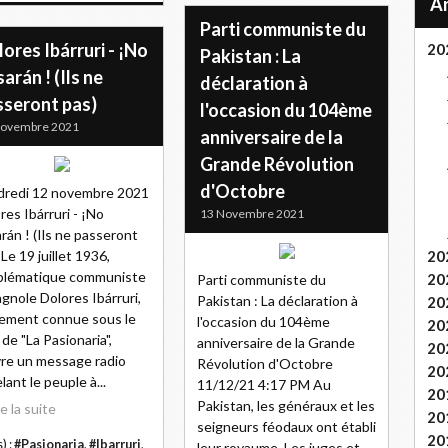
Parti communiste du
ores Ibárruri - ¡No
20
Pakistan : La
arán ! (Ils ne
déclaration à
sseront pas)
l'occasion du 104ème
Novembre 2021
anniversaire de la
Grande Révolution
d'Octobre
dredi 12 novembre 2021
res Ibárruri - ¡No
13 Novembre 2021
rán ! (Ils ne passeront
 Le 19 juillet 1936,
20
blématique communiste
20
Parti communiste du
gnole Dolores Ibárruri,
Pakistan : La déclaration à
20
ement connue sous le
l'occasion du 104ème
20
de "La Pasionaria",
anniversaire de la Grande
20
vre un message radio
Révolution d'Octobre
20
lant le peuple à...
11/12/21 4:17 PM Au
20
Pakistan, les généraux et les
re la suite
20
seigneurs féodaux ont établi
20
) :
#Pasionaria
,
#Ibarruri
,
leur royaume. Les juges et