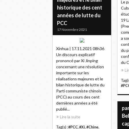
Le p
historique des cent
Cuba
étud
années de lutte du
19 L
PCC
(Pre
17 Novembre 2021
com
a so
cont
Xinhua | 17.11.2021 08h36
du p
Un discours explicatif
conf
prononcé par Xi Jinping
du C
concernant une résolution
Li
importante sur les
réalisations majeures et le
Tag(s
bilan historique de lutte du
#PC
Parti communiste chinois
(PCC) au cours des cent
dernières années a été
pa
publié...
Bel
Lire la suite
cap
Tag(s) :
#PCC
,
#Xi
,
#Chine
,