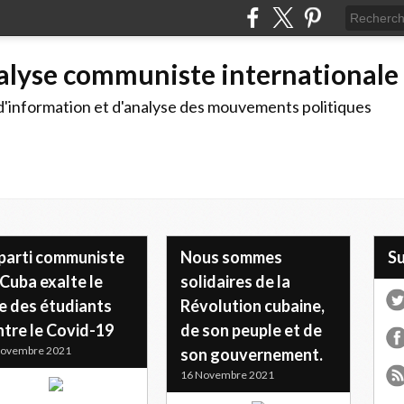
alyse communiste internationale
d'information et d'analyse des mouvements politiques
 parti communiste
Nous sommes
S
Cuba exalte le
solidaires de la
e des étudiants
Révolution cubaine,
ntre le Covid-19
de son peuple et de
Novembre 2021
son gouvernement.
16 Novembre 2021