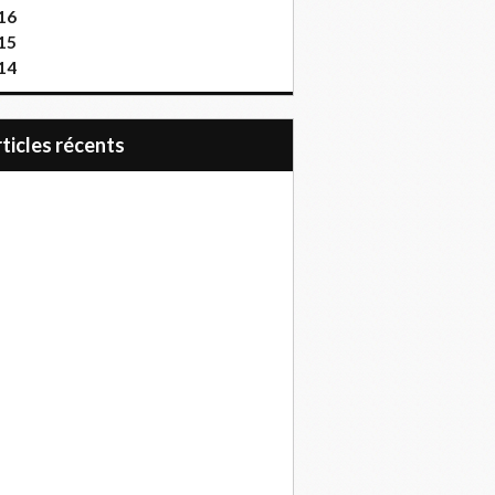
16
15
14
articles récents