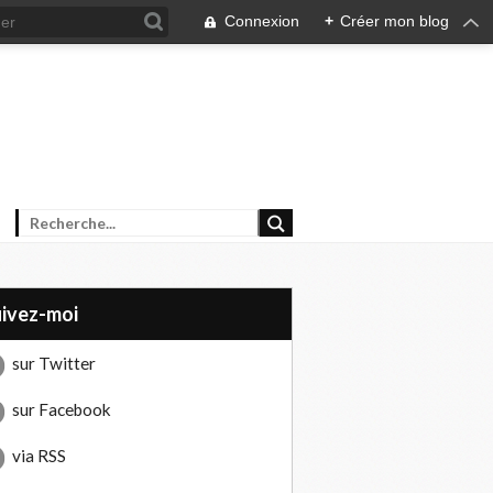
Connexion
+
Créer mon blog
uivez-moi
sur Twitter
sur Facebook
via RSS