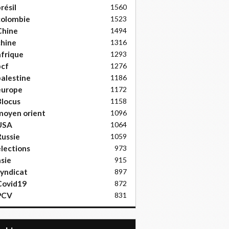
résil
1560
colombie
1523
Chine
1494
hine
1316
frique
1293
pcf
1276
alestine
1186
europe
1172
locus
1158
moyen orient
1096
USA
1064
ussie
1059
lections
973
sie
915
yndicat
897
Covid19
872
PCV
831