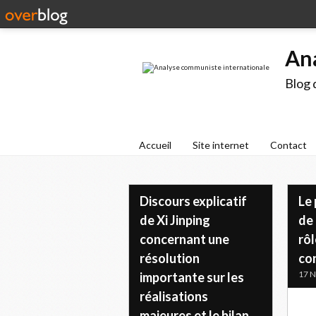
An
Blog 
Accueil
Site internet
Contact
Discours explicatif
Le
de Xi Jinping
de 
concernant une
rôl
résolution
co
17 
importante sur les
réalisations
majeures et le bilan