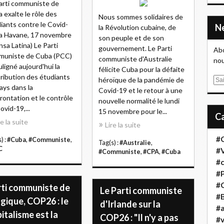
arti communiste de
 exalte le rôle des
Nous sommes solidaires de
iants contre le Covid-
la Révolution cubaine, de
a Havane, 17 novembre
son peuple et de son
nsa Latina) Le Parti
gouvernement. Le Parti
Abo
muniste de Cuba (PCC)
communiste d'Australie
nou
uligné aujourd'hui la
félicite Cuba pour la défaite
ribution des étudiants
héroïque de la pandémie de
E
ays dans la
Covid-19 et le retour à une
m
rontation et le contrôle
nouvelle normalité le lundi
a
ovid-19,...
15 novembre pour le...
i
re la suite
l
Lire la suite
#
) :
#Cuba
,
#Communiste
,
Tag(s) :
#Australie
,
C
#
#Communiste
,
#CPA
,
#Cuba
#
#
#
rti communiste de
Le Parti communiste
#B
gique, COP26 : le
d'Irlande sur la
#a
italisme est la
COP26 : "Il n'y a pas
#