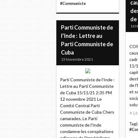
cau
#Communiste
de
de 
16 
Parti Communiste de
l'Inde : Lettre au
Parti Communiste de
COP2
Cuba
caus
cadr
15 Novembre 2021
11/1
capi
dest
Parti Communiste de l'Inde :
de l
Lettre au Parti Communiste
et s
de Cuba 15/11/21 2:35 PM
soci
12 novembre 2021 Le
solut
Comité Central Parti
Communiste de Cuba Chers
Li
camarades, Le Parti
Tag(s
communiste de l'Inde
#Co
condamne les conspirations
odieuses de l'impérialisme