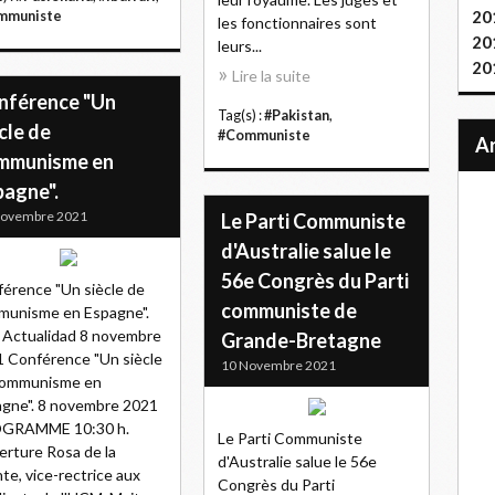
20
mmuniste
les fonctionnaires sont
20
leurs...
20
Lire la suite
nférence "Un
Tag(s) :
#Pakistan
,
cle de
#Communiste
mmunisme en
pagne".
Novembre 2021
Le Parti Communiste
d'Australie salue le
56e Congrès du Parti
érence "Un siècle de
communiste de
munisme en Espagne".
Actualidad 8 novembre
Grande-Bretagne
 Conférence "Un siècle
10 Novembre 2021
communisme en
gne". 8 novembre 2021
GRAMME 10:30 h.
Le Parti Communiste
rture Rosa de la
d'Australie salue le 56e
te, vice-rectrice aux
Congrès du Parti