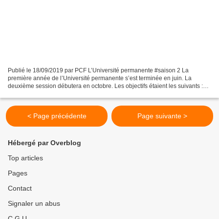
Publié le 18/09/2019 par PCF L’Université permanente #saison 2 La
première année de l’Université permanente s’est terminée en juin. La
deuxième session débutera en octobre. Les objectifs étaient les suivants :
s’adresser à tous les curieux au-delà des...
< Page précédente
Page suivante >
Hébergé par Overblog
Top articles
Pages
Contact
Signaler un abus
C.G.U.