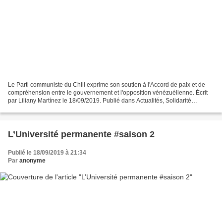
Le Parti communiste du Chili exprime son soutien à l'Accord de paix et de
compréhension entre le gouvernement et l'opposition vénézuélienne. Écrit
par Liliany Martínez le 18/09/2019. Publié dans Actualités, Solidarité
Déclaration publique du PC du Chili...
L’Université permanente #saison 2
Publié le 18/09/2019 à 21:34
Par
anonyme