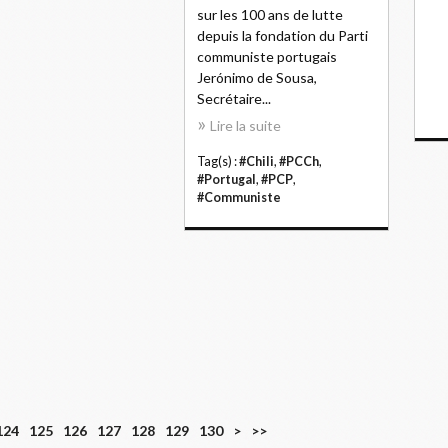
sur les 100 ans de lutte
depuis la fondation du Parti
communiste portugais
Jerónimo de Sousa,
Secrétaire...
Lire la suite
Tag(s) :
#Chili
,
#PCCh
,
#Portugal
,
#PCP
,
#Communiste
1
1
1
1
1
1
2
3
124
125
126
127
128
129
130
>
>>