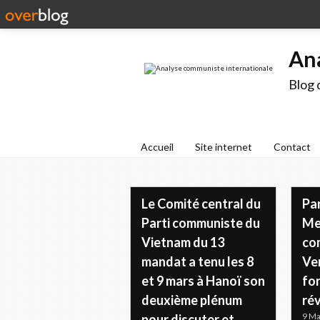
An
Blog 
Accueil
Site internet
Contact
Le Comité central du
Pa
Parti communiste du
Mex
Vietnam du 13
co
mandat a tenu les 8
Ve
et 9 mars à Hanoï son
fo
deuxième plénum
ré
9 Ma
pour discuter et