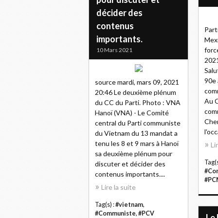
décider des
contenus
Part
importants.
Mexi
forc
10 Mars 2021
2021
Salu
90e 
source mardi, mars 09, 2021
com
20:46 Le deuxième plénum
Au C
du CC du Parti. Photo : VNA
com
Hanoï (VNA) - Le Comité
Cher
central du Parti communiste
l'occ
du Vietnam du 13 mandat a
tenu les 8 et 9 mars à Hanoï
Li
sa deuxième plénum pour
Tag(s
discuter et décider des
#Co
contenus importants....
#PC
Lire la suite
Tag(s) :
#vietnam
,
#Communiste
,
#PCV
Le