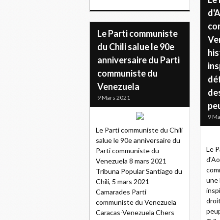
d'A
co
Le Parti communiste
Ve
du Chili salue le 90e
his
anniversaire du Parti
ins
communiste du
dé
Venezuela
des
9 Mars 2021
pe
9 Ma
Le Parti communiste du Chili
salue le 90e anniversaire du
Le P
Parti communiste du
d'Ao
Venezuela 8 mars 2021
comm
Tribuna Popular Santiago du
une 
Chili, 5 mars 2021
insp
Camarades Parti
droi
communiste du Venezuela
peup
Caracas-Venezuela Chers