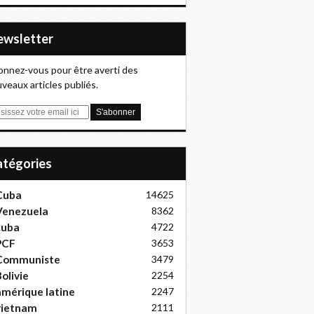
Newsletter
nnez-vous pour être averti des
veaux articles publiés.
Catégories
Cuba
14625
Venezuela
8362
cuba
4722
PCF
3653
Communiste
3479
olivie
2254
mérique latine
2247
vietnam
2111