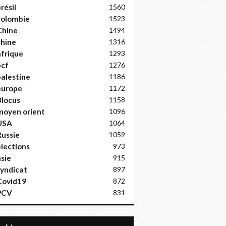
résil
1560
colombie
1523
Chine
1494
hine
1316
frique
1293
pcf
1276
alestine
1186
europe
1172
locus
1158
moyen orient
1096
USA
1064
ussie
1059
lections
973
sie
915
yndicat
897
Covid19
872
PCV
831