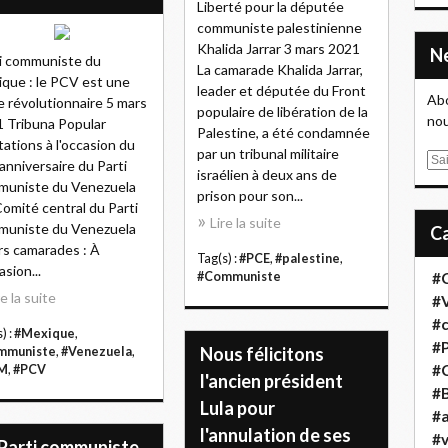
Liberté pour la députée
communiste palestinienne
Khalida Jarrar 3 mars 2021
i communiste du
La camarade Khalida Jarrar,
que : le PCV est une
leader et députée du Front
Abo
e révolutionnaire 5 mars
populaire de libération de la
nou
 Tribuna Popular
Palestine, a été condamnée
tations à l'occasion du
par un tribunal militaire
E
anniversaire du Parti
israélien à deux ans de
m
muniste du Venezuela
prison pour son...
a
omité central du Parti
Lire la suite
i
muniste du Venezuela
l
s camarades : À
Tag(s) :
#PCE
,
#palestine
,
asion...
#Communiste
#
re la suite
#
#
) :
#Mexique
,
#
Nous félicitons
mmuniste
,
#Venezuela
,
#
M
,
#PCV
l'ancien président
#B
Lula pour
#a
l'annulation de ses
#
 Parti communiste