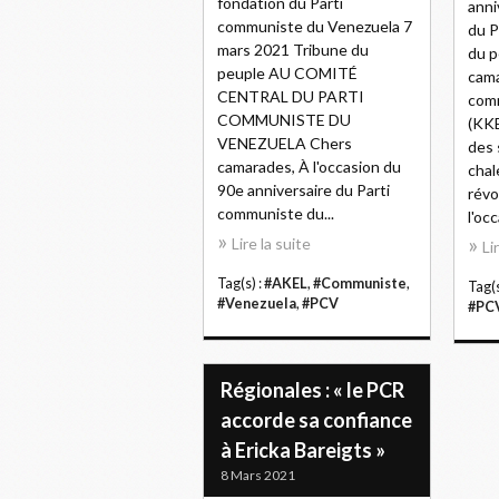
fondation du Parti
anni
communiste du Venezuela 7
du P
mars 2021 Tribune du
du p
peuple AU COMITÉ
cama
CENTRAL DU PARTI
com
COMMUNISTE DU
(KKE
VENEZUELA Chers
des 
camarades, À l'occasion du
chal
90e anniversaire du Parti
révo
communiste du...
l'occ
Lire la suite
Li
Tag(s) :
#AKEL
,
#Communiste
,
Tag(s
#Venezuela
,
#PCV
#PC
Régionales : « le PCR
accorde sa confiance
à Ericka Bareigts »
8 Mars 2021