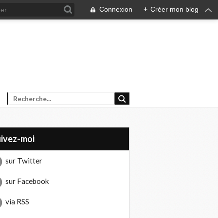
Connexion
+
Créer mon blog
uivez-moi
sur Twitter
sur Facebook
via RSS