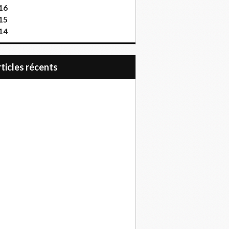
16
15
14
articles récents