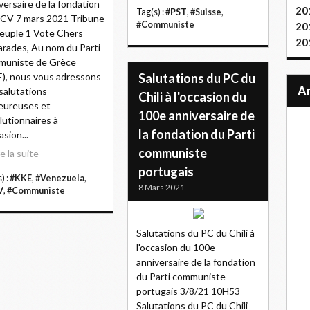
versaire de la fondation
20
Tag(s) :
#PST
,
#Suisse
,
CV 7 mars 2021 Tribune
#Communiste
20
euple 1 Vote Chers
20
rades, Au nom du Parti
muniste de Grèce
), nous vous adressons
Salutations du PC du
salutations
Chili à l'occasion du
eureuses et
100e anniversaire de
lutionnaires à
la fondation du Parti
asion...
communiste
re la suite
portugais
) :
#KKE
,
#Venezuela
,
8 Mars 2021
V
,
#Communiste
Salutations du PC du Chili à
l'occasion du 100e
anniversaire de la fondation
du Parti communiste
portugais 3/8/21 10H53
Salutations du PC du Chili