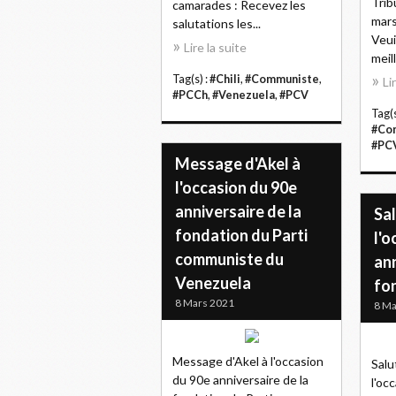
Trib
camarades : Recevez les
mars
salutations les...
Veui
Lire la suite
meill
Tag(s) :
#Chili
,
#Communiste
,
Li
#PCCh
,
#Venezuela
,
#PCV
Tag(s
#Co
#PC
Message d'Akel à
l'occasion du 90e
anniversaire de la
Sa
fondation du Parti
l'o
communiste du
ann
Venezuela
fo
8 Mars 2021
8 Ma
Message d'Akel à l'occasion
Salu
du 90e anniversaire de la
l'oc