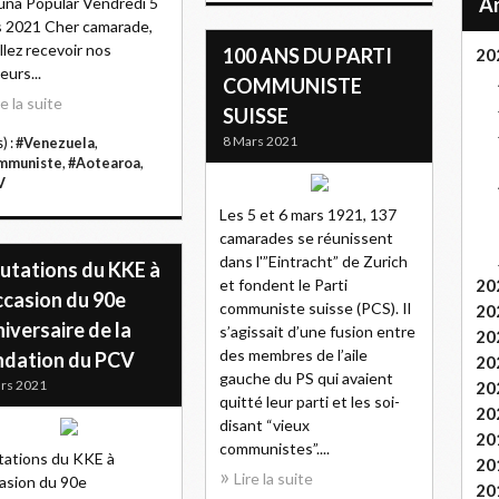
una Popular Vendredi 5
 2021 Cher camarade,
llez recevoir nos
100 ANS DU PARTI
20
eurs...
COMMUNISTE
re la suite
SUISSE
8 Mars 2021
) :
#Venezuela
,
mmuniste
,
#Aotearoa
,
V
Les 5 et 6 mars 1921, 137
camarades se réunissent
dans l'”Eintracht” de Zurich
lutations du KKE à
et fondent le Parti
20
ccasion du 90e
communiste suisse (PCS). Il
20
iversaire de la
s’agissait d’une fusion entre
20
des membres de l’aile
ndation du PCV
20
gauche du PS qui avaient
rs 2021
20
quitté leur parti et les soi-
20
disant “vieux
20
communistes”....
tations du KKE à
20
Lire la suite
casion du 90e
20