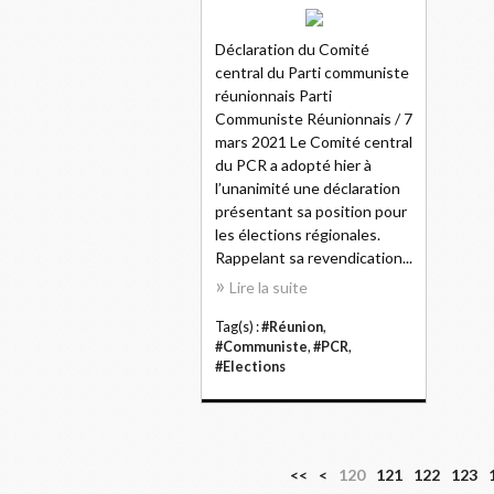
Déclaration du Comité
central du Parti communiste
réunionnais Parti
Communiste Réunionnais / 7
mars 2021 Le Comité central
du PCR a adopté hier à
l’unanimité une déclaration
présentant sa position pour
les élections régionales.
Rappelant sa revendication...
Lire la suite
Tag(s) :
#Réunion
,
#Communiste
,
#PCR
,
#Elections
1
1
<<
<
120
121
122
123