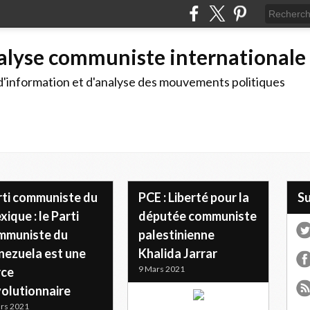
alyse communiste internationale
d'information et d'analyse des mouvements politiques
rti communiste du
PCE : Liberté pour la
S
ique : le Parti
députée communiste
mmuniste du
palestinienne
nezuela est une
Khalida Jarrar
9 Mars 2021
rce
volutionnaire
rs 2021