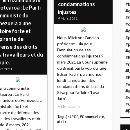
condamnations
#b
otearoa : Le Parti
#
injustes
mmuniste du
#
9 Mars 2021
nezuela a une
#c
toire forte et
#a
#
Nous félicitons l'ancien
pirante de
président Lula pour
#p
fense des droits
l'annulation de ses
#
 travailleurs et du
condamnations injustes 9
#B
uple.
mars 2021 La Cour suprême
#
du Brésil, par la voix du juge
rs 2021
#
Edson Fachin, a annoncé
#R
lundi l'annulation des
#é
condamnations de Lula da
arti communiste
#a
Silva pour l'affaire "Lava
tearoa : Le Parti
#s
Jato"....
uniste du Venezuela a
#
histoire forte et
Lire la suite
#
irante de défense des
Tag(s) :
#PCE
,
#Communiste
,
ts des travailleurs et du
#Lula
le. 8 marzo, 2021