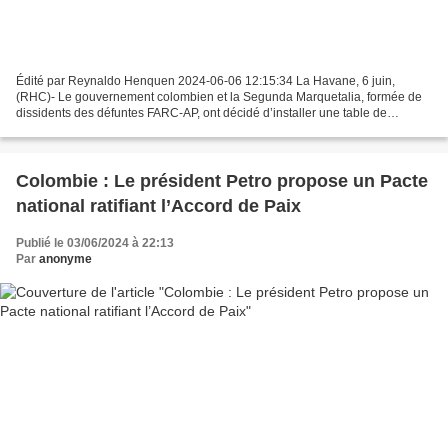
Édité par Reynaldo Henquen 2024-06-06 12:15:34 La Havane, 6 juin,
(RHC)- Le gouvernement colombien et la Segunda Marquetalia, formée de
dissidents des défuntes FARC-AP, ont décidé d’installer une table de
négociations de paix à Caracas, le 24 juin prochain....
Colombie : Le président Petro propose un Pacte
national ratifiant l’Accord de Paix
Publié le 03/06/2024 à 22:13
Par
anonyme