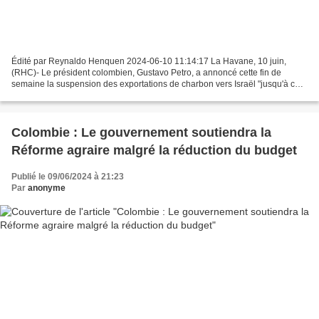
Édité par Reynaldo Henquen 2024-06-10 11:14:17 La Havane, 10 juin,
(RHC)- Le président colombien, Gustavo Petro, a annoncé cette fin de
semaine la suspension des exportations de charbon vers Israël "jusqu'à ce
qu’il arrête le génocide". La Colombie était...
Colombie : Le gouvernement soutiendra la
Réforme agraire malgré la réduction du budget
Publié le 09/06/2024 à 21:23
Par
anonyme