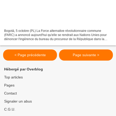
Bogotá, 5 octobre (PL) La Force alternative révolutionnaire commune
(FARC) a annoncé aujourd'hui qu'elle se rendrait aux Nations Unies pour
dénoncer l'ingérence du bureau du procureur de la République dans la
justice spéciale de paix (PJEP). Le parti...
< Page précédente
Page suivante >
Hébergé par Overblog
Top articles
Pages
Contact
Signaler un abus
C.G.U.