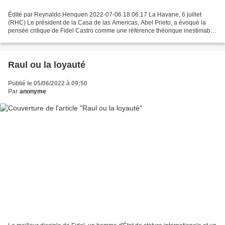
Édité par Reynaldo Henquen 2022-07-06 18:06:17 La Havane, 6 juillet
(RHC) Le président de la Casa de las Americas, Abel Prieto, a évoqué la
pensée critique de Fidel Castro comme une référence théorique inestimable
pour déconstruire le colonialisme culturel,...
Raul ou la loyauté
Publié le 05/06/2022 à 09:50
Par
anonyme