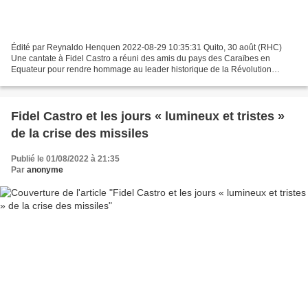
Édité par Reynaldo Henquen 2022-08-29 10:35:31 Quito, 30 août (RHC)
Une cantate à Fidel Castro a réuni des amis du pays des Caraïbes en
Equateur pour rendre hommage au leader historique de la Révolution
cubaine, à l'occasion du 96ème anniversaire de sa...
Fidel Castro et les jours « lumineux et tristes »
de la crise des missiles
Publié le 01/08/2022 à 21:35
Par
anonyme