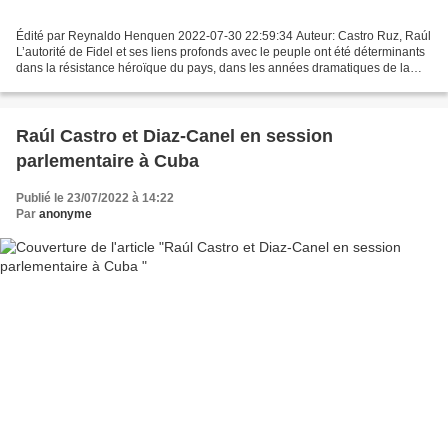
Édité par Reynaldo Henquen 2022-07-30 22:59:34 Auteur: Castro Ruz, Raúl
L’autorité de Fidel et ses liens profonds avec le peuple ont été déterminants
dans la résistance héroïque du pays, dans les années dramatiques de la
période spéciale (…). Rares étaient...
Raúl Castro et Diaz-Canel en session
parlementaire à Cuba
Publié le 23/07/2022 à 14:22
Par
anonyme