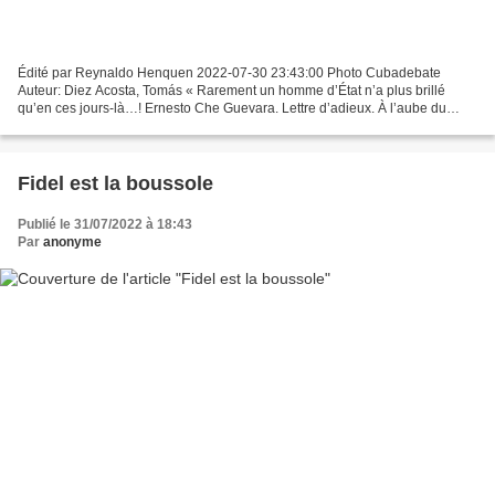
Édité par Reynaldo Henquen 2022-07-30 23:43:00 Photo Cubadebate
Auteur: Diez Acosta, Tomás « Rarement un homme d’État n’a plus brillé
qu’en ces jours-là…! Ernesto Che Guevara. Lettre d’adieux. À l’aube du
lundi 22 octobre 1962, les personnels de garde...
Fidel est la boussole
Publié le 31/07/2022 à 18:43
Par
anonyme