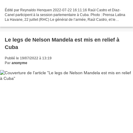
Édité par Reynaldo Henquen 2022-07-22 16:11:16 Raúl Castro et Diaz-
Canel participent à la session parlementaire à Cuba. Photo : Prensa Latina
La Havane, 22 juillet (RHC) Le général de l’armée, Raúl Castro, et le
président, Miguel Diaz-Canel, dirigent...
Le legs de Nelson Mandela est mis en relief à
Cuba
Publié le 19/07/2022 à 13:19
Par
anonyme