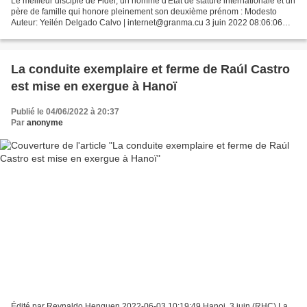
Le meilleur disciple de Fidel, un homme d'État de stature internationale et un
père de famille qui honore pleinement son deuxième prénom : Modesto
Auteur: Yeilén Delgado Calvo | internet@granma.cu 3 juin 2022 08:06:06
Photo: Roberto Chile Nous sommes...
La conduite exemplaire et ferme de Raúl Castro
est mise en exergue à Hanoï
Publié le 04/06/2022 à 20:37
Par
anonyme
Édité par Reynaldo Henquen 2022-06-03 10:19:49 Hanoi, 3 juin (RHC) La