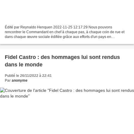
Édité par Reynaldo Henquen 2022-11-25 12:17:29 Nous pouvons
rencontrer le Commandant en chef à chaque pas, à chaque coin de rue et
dans chaque œuvre sociale édifiée grâce aux efforts d'un pays en
Révolution Auteur: Mailenys Oliva Ferrales | internet@granma.cu...
Fidel Castro : des hommages lui sont rendus
dans le monde
Publié le 26/11/2022 à 22:41
Par
anonyme