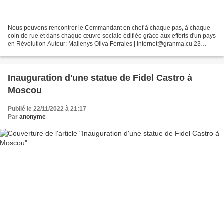
Nous pouvons rencontrer le Commandant en chef à chaque pas, à chaque
coin de rue et dans chaque œuvre sociale édifiée grâce aux efforts d'un pays
en Révolution Auteur: Mailenys Oliva Ferrales | internet@granma.cu 23
novembre 2022 11:11:27 Enraciné dans...
Inauguration d'une statue de Fidel Castro à
Moscou
Publié le 22/11/2022 à 21:17
Par
anonyme