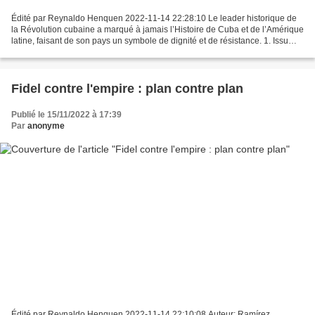
Édité par Reynaldo Henquen 2022-11-14 22:28:10 Le leader historique de
la Révolution cubaine a marqué à jamais l’Histoire de Cuba et de l’Amérique
latine, faisant de son pays un symbole de dignité et de résistance. 1. Issu
d’une fratrie de sept enfants,...
Fidel contre l'empire : plan contre plan
Publié le 15/11/2022 à 17:39
Par
anonyme
Édité par Reynaldo Henquen 2022-11-14 22:10:08 Auteur: Ramírez