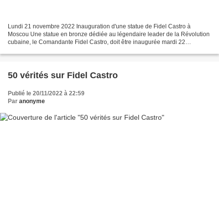
Lundi 21 novembre 2022 Inauguration d'une statue de Fidel Castro à
Moscou Une statue en bronze dédiée au légendaire leader de la Révolution
cubaine, le Comandante Fidel Castro, doit être inaugurée mardi 22
novembre à Moscou. La statue, créée par le sculpteur...
50 vérités sur Fidel Castro
Publié le 20/11/2022 à 22:59
Par
anonyme