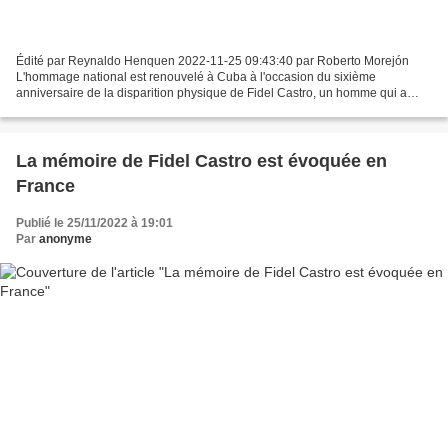
Édité par Reynaldo Henquen 2022-11-25 09:43:40 par Roberto Morejón
L'hommage national est renouvelé à Cuba à l'occasion du sixième
anniversaire de la disparition physique de Fidel Castro, un homme qui a
résumé dans sa vie, sa pensée et son action, l'enthousiasme...
La mémoire de Fidel Castro est évoquée en
France
Publié le 25/11/2022 à 19:01
Par
anonyme