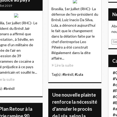
illet 2019
Brasilia, 1er juillet (RHC)- La
défense de l'ex-président du
Brésil, Luiz Inacio Da Silva,
lia, 1er juillet (RHC)- Le
Lula, a dénoncé aujourd'hui
Abo
ident du Brésil Jair
le fait que le changement
nou
onaro a affirmé que
dans la délation faite par le
estation , à Séville, en
chef d'entreprise Leo
E
gne d'un militaire de
Piñeiro a été construit
m
mée de l'air en
illégalement dans la dite
a
ession de 39
affaire...
i
grammes de cocaïne a
l
Lire la suite
é préjudice à ce pays
américain et souillé le...
#
Tag(s) :
#brésil
,
#Lula
#
re la suite
#
) :
#brésil
#
Une nouvelle plainte
#
renforce la nécessité
#B
Plan Retour à la
d'annuler le procès
#a
#
trie ramène 90
de Lula, selon la