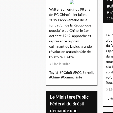
aut
Walter Sorrentino : 98 ans
Bré
de PC Chinois 1er juillet
30 J
2019 L'anniversaire de la
fondation de la République
populaire de Chine, le 1er
Le P
octobre 1949, approche et
ajou
représente le point
du B
culminant de la plus grande
Ojed
révolution anticoloniale de
dans
l'histoire. Cette...
nouv
Lire la suite
a la
sont
Tag(s) :
#PCdoB
,
#PCC
,
#brésil
,
voie
#Chine
,
#Communiste
Boa..
Li
Le Ministère Public
Tag(s
Fédéral du Brésil
demande une