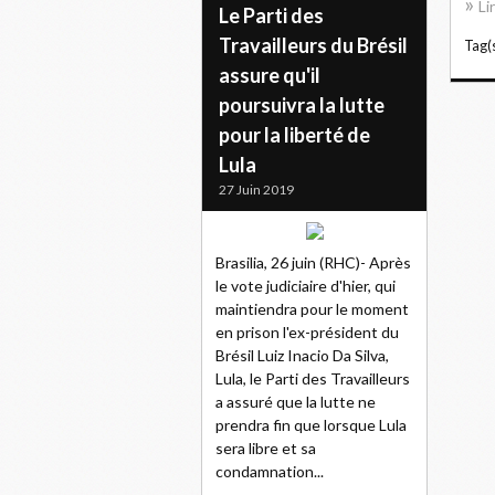
Li
Le Parti des
Travailleurs du Brésil
Tag(s
assure qu'il
poursuivra la lutte
pour la liberté de
Lula
27 Juin 2019
Brasilia, 26 juin (RHC)- Après
le vote judiciaire d'hier, qui
maintiendra pour le moment
en prison l'ex-président du
Brésil Luiz Inacio Da Silva,
Lula, le Parti des Travailleurs
a assuré que la lutte ne
prendra fin que lorsque Lula
sera libre et sa
condamnation...