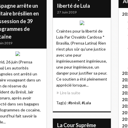
spagne arrête un
liberté de Lula
27 Juin 2019
itaire brésilien en
20
ssession de 39
logrammes de
Craintes pour la liberté de
caïne
Lula Par Osvaldo Cardosa *
Brasilia, (Prensa Latina) Rien
uin 2019
n'est plus sûr qu'une justice
avec une peur
ingénieusement ingénieuse,
id, 26 juin (Prensa
une peur ingénieuse, un
na) Les autorités
danger pour justifier sa peur.
20
gnoles ont arrêté un
Ce soutien a été pleinement
20
taire voyageant dans un
apprécié lorsque...
n de réserve du
20
ident du Brésil, Jair
Lire la suite
20
onaro, après avoir
20
Tag(s) :
#brésil
,
#Lula
cté dans ses bagages
20
ilogrammes de cocaïne,
20
ourd'hui fait savoir la
20
e...
La Cour Suprême
20