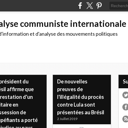
alyse communiste internationale
d'information et d'analyse des mouvements politiques
président du
De nouvelles
S
sil affirme que
preuves de
rrestation d'un
l'illégalité du procès
itaire en
contre Lula sont
ssession de
présentées au Brésil
2 Juillet 2019
péfiants a porté
judice au pays