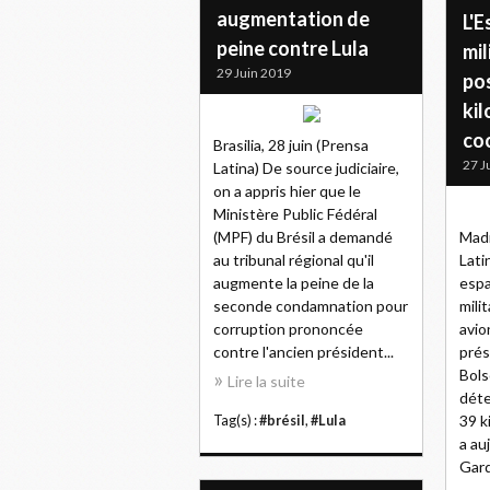
augmentation de
L'E
peine contre Lula
mil
29 Juin 2019
po
ki
co
Brasilia, 28 juin (Prensa
27 J
Latina) De source judiciaire,
on a appris hier que le
Ministère Public Fédéral
(MPF) du Brésil a demandé
Madr
au tribunal régional qu'il
Lati
augmente la peine de la
espa
seconde condamnation pour
mili
corruption prononcée
avio
contre l'ancien président...
prés
Bols
Lire la suite
déte
39 k
Tag(s) :
#brésil
,
#Lula
a auj
Gard