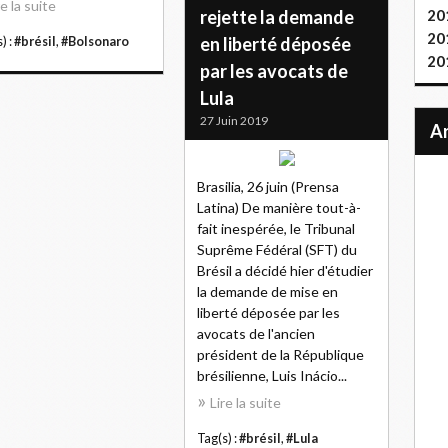
re la suite
rejette la demande
20
20
en liberté déposée
) :
#brésil
,
#Bolsonaro
20
par les avocats de
Lula
27 Juin 2019
Brasilia, 26 juin (Prensa
Latina) De manière tout-à-
fait inespérée, le Tribunal
Suprême Fédéral (SFT) du
Brésil a décidé hier d'étudier
la demande de mise en
liberté déposée par les
avocats de l'ancien
président de la République
brésilienne, Luis Inácio...
Lire la suite
Tag(s) :
#brésil
,
#Lula