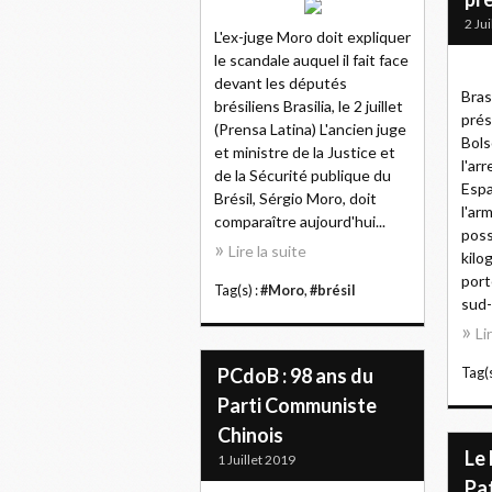
2 Ju
L'ex-juge Moro doit expliquer
le scandale auquel il fait face
devant les députés
Brasi
brésiliens Brasilia, le 2 juillet
prés
(Prensa Latina) L'ancien juge
Bols
et ministre de la Justice et
l'arr
de la Sécurité publique du
Espa
Brésil, Sérgio Moro, doit
l'ar
comparaître aujourd'hui...
poss
Lire la suite
kilo
port
Tag(s) :
#Moro
,
#brésil
sud-
Li
PCdoB : 98 ans du
Tag(s
Parti Communiste
Chinois
Le 
1 Juillet 2019
Pa