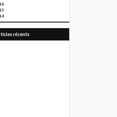
16
15
14
articles récents