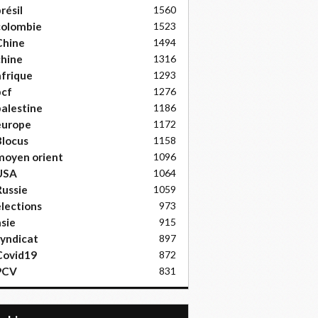
résil
1560
colombie
1523
Chine
1494
hine
1316
frique
1293
pcf
1276
alestine
1186
europe
1172
locus
1158
moyen orient
1096
USA
1064
ussie
1059
lections
973
sie
915
yndicat
897
Covid19
872
PCV
831