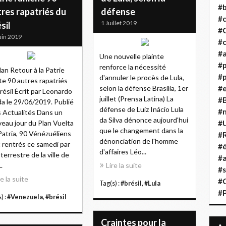
#b
res rapatriés du
défense
#
1 Juillet 2019
sil
#
uin 2019
#c
#a
Une nouvelle plainte
#
renforce la nécessité
lan Retour à la Patrie
#p
d'annuler le procès de Lula,
te 90 autres rapatriés
selon la défense Brasilia, 1er
#
résil Écrit par Leonardo
juillet (Prensa Latina) La
#B
a le 29/06/2019. Publié
défense de Luiz Inácio Lula
#
 Actualités Dans un
da Silva dénonce aujourd'hui
eau jour du Plan Vuelta
#
que le changement dans la
 Patria, 90 Vénézuéliens
#R
dénonciation de l'homme
 rentrés ce samedi par
#é
d'affaires Léo...
 terrestre de la ville de
#a
.
Lire la suite
#s
re la suite
#
Tag(s) :
#brésil
,
#Lula
#
) :
#Venezuela
,
#brésil
Craintes pour la