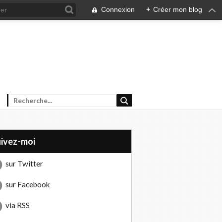
Connexion
+
Créer mon blog
uivez-moi
sur Twitter
sur Facebook
via RSS