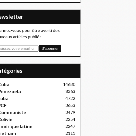
Newsletter
nnez-vous pour être averti des
veaux articles publiés.
Catégories
Cuba
14630
Venezuela
8363
cuba
4722
PCF
3653
Communiste
3479
olivie
2254
mérique latine
2247
vietnam
2111