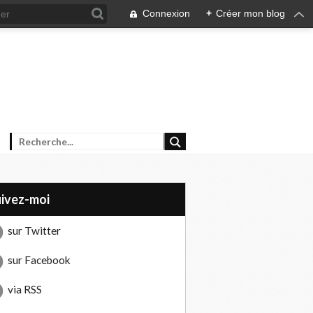
Connexion
+
Créer mon blog
uivez-moi
sur Twitter
sur Facebook
via RSS