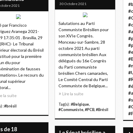
30 Octobre 2021
#b
ctobre 2021
#
#
Salutations au Parti
#c
é par Francisco
Communiste Brésilien pour
íguez Aranega 2021-
#a
son XVIe Congrès.
9 17:35:01 . Brasilia, 29
#
Monceau-sur-Sambre, 28
 (RHC)- Le Tribunal
#p
octobre 2021 Au parti
rieur électoral du Brésil
#
communiste brésilien Aux
stitué pour la première
#B
délégués du 16e Congrès
 un élu pour
#
du Parti communiste
sémination de fausses
#
brésilien Chers camarades,
rmations». Le recours du
#R
Le Comité Central du Parti
unal supérieur
Communiste de Belgique...
#é
oral...
#a
Lire la suite
re la suite
#s
Tag(s) :
#Belgique
,
) :
#brésil
#
#Communiste
,
#PCB
,
#Brésil
#
s de 18
Le Sénat brésilien a