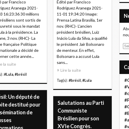
é par Francisco
Édité par Francisco
íguez Aranega 2021-
Rodríguez Aranega 2021-
3 16:23:36 30 millions
11-01 19:34:20 Image:
résiliens sont sortis de
Prensa Latina Brasilia, 1er
auvreté sous le mandat
nov. (RHC)- L'ancien
Abo
ula à la présidence. La
président brésilien, Luiz
nou
ne, 3 nov. (RHC)- La
Inácio Lula da Silva, a qualifié
e française Politique
le président Jair Bolsonaro
E
rnationale a décidé de
de menteur. En effet,
m
rner cette année...
Bolsonaro a accusé Lula
a
sans...
re la suite
i
Lire la suite
l
) :
#Lula
,
#brésil
#
Tag(s) :
#brésil
,
#Lula
#
#
sil: Un député de
#
Salutations au Parti
ite destitué pour
#
Communiste
ssémination de
#B
Brésilien pour son
usses
#a
XVIe Congrès.
#
formations