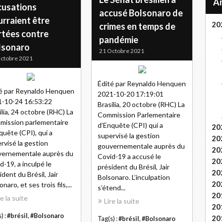
cusations
accusé Bolsonaro de
rraient être
20
crimes en temps de
rtées contre
pandémie
lsonaro
21 Octobre 2021
ctobre 2021
Édité par Reynaldo Henquen
é par Reynaldo Henquen
2021-10-20 17:19:01
-10-24 16:53:22
Brasilia, 20 octobre (RHC) La
ilia, 24 octobre (RHC) La
Commission Parlementaire
ission parlementaire
d’Enquête (CPI) qui a
20
quête (CPI), qui a
supervisé la gestion
20
rvisé la gestion
gouvernementale auprès du
20
vernementale auprès du
Covid-19 a accusé le
20
d-19, a inculpé le
président du Brésil, Jair
20
ident du Brésil, Jair
Bolsonaro. L’inculpation
20
naro, et ses trois fils,...
s’étend...
20
re la suite
Lire la suite
20
) :
#brésil
,
#Bolsonaro
20
Tag(s) :
#brésil
,
#Bolsonaro