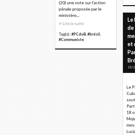
(20) une note sur l'action
pénale proposée par le
ministère...
Le
Lire la suite
de
Tag(s) :
#PCdoB
,
#brésil
,
me
#Communiste
et 
Pa
Bré
18 O
Le P
Cuba
sout
Part
18 o
Moje
mess
Luci