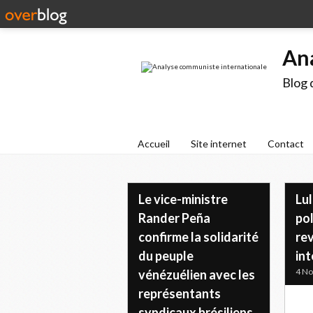
An
Blog 
Accueil
Site internet
Contact
Le vice-ministre
Lul
Rander Peña
pol
confirme la solidarité
rev
du peuple
in
4 N
vénézuélien avec les
représentants
syndicaux brésiliens