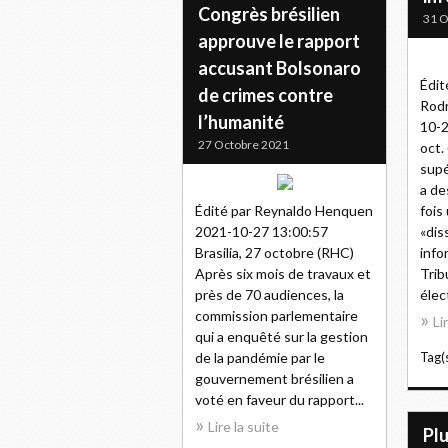
Congrès brésilien
31 O
approuve le rapport
accusant Bolsonaro
Édit
de crimes contre
Rodr
l’humanité
10-2
27 Octobre 2021
oct.
supé
a de
Édité par Reynaldo Henquen
fois
2021-10-27 13:00:57
«dis
Brasilia, 27 octobre (RHC)
info
Après six mois de travaux et
Trib
près de 70 audiences, la
élect
commission parlementaire
Li
qui a enquêté sur la gestion
de la pandémie par le
Tag(s
gouvernement brésilien a
voté en faveur du rapport...
Lire la suite
Plu