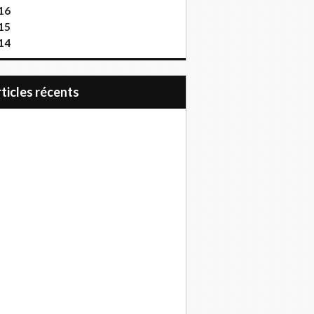
16
15
14
articles récents