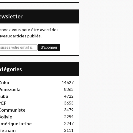
Newsletter
nnez-vous pour être averti des
veaux articles publiés.
Catégories
Cuba
14627
Venezuela
8363
cuba
4722
PCF
3653
Communiste
3479
olivie
2254
mérique latine
2247
vietnam
2111