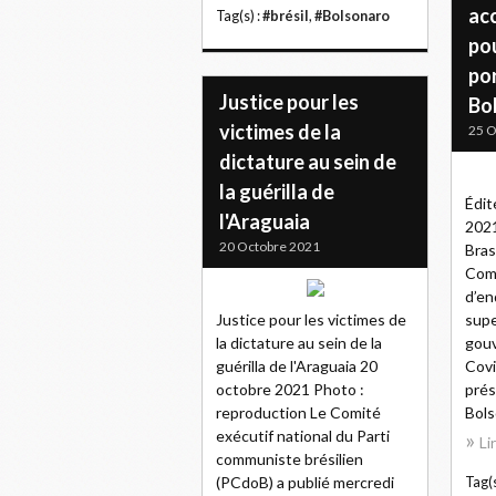
ac
Tag(s) :
#brésil
,
#Bolsonaro
pou
po
Justice pour les
Bo
victimes de la
25 O
dictature au sein de
la guérilla de
Édit
l'Araguaia
2021
20 Octobre 2021
Bras
Comm
d’en
Justice pour les victimes de
supe
la dictature au sein de la
gou
guérilla de l'Araguaia 20
Covi
octobre 2021 Photo :
prés
reproduction Le Comité
Bolso
exécutif national du Parti
Li
communiste brésilien
(PCdoB) a publié mercredi
Tag(s