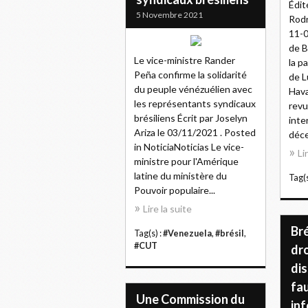
Édit
5 Novembre 2021
Rodr
11-0
de B
Le vice-ministre Rander
la p
Peña confirme la solidarité
de L
du peuple vénézuélien avec
Hava
les représentants syndicaux
revu
brésiliens Écrit par Joselyn
inte
Ariza le 03/11/2021 . Posted
déce
in NoticiaNoticias Le vice-
Li
ministre pour l'Amérique
latine du ministère du
Tag(s
Pouvoir populaire...
Lire la suite
Bré
Tag(s) :
#Venezuela
,
#brésil
,
#CUT
dro
di
fa
Une Commission du
in