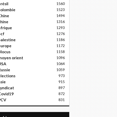
résil
1560
colombie
1523
Chine
1494
hine
1316
frique
1293
pcf
1276
alestine
1186
europe
1172
locus
1158
moyen orient
1096
USA
1064
ussie
1059
lections
973
sie
915
yndicat
897
Covid19
872
PCV
831