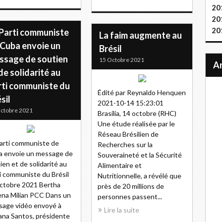
20
20
20
 Parti communiste
La faim augmente au
 Cuba envoie un
Brésil
ssage de soutien
15 Octobre 2021
de solidarité au
rti communiste du
Édité par Reynaldo Henquen
sil
2021-10-14 15:23:01
ctobre 2021
Brasilia, 14 octobre (RHC)
Une étude réalisée par le
Réseau Brésilien de
arti communiste de
Recherches sur la
 envoie un message de
Souveraineté et la Sécurité
ien et de solidarité au
Alimentaire et
i communiste du Brésil
Nutritionnelle, a révélé que
ctobre 2021 Bertha
près de 20 millions de
na Milian PCC Dans un
personnes passent...
age vidéo envoyé à
Lire la suite
ana Santos, présidente