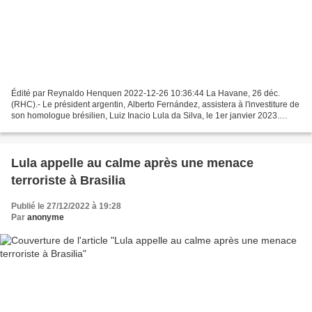
Édité par Reynaldo Henquen 2022-12-26 10:36:44 La Havane, 26 déc.
(RHC).- Le président argentin, Alberto Fernández, assistera à l'investiture de
son homologue brésilien, Luiz Inacio Lula da Silva, le 1er janvier 2023.
Selon l'agence de presse Telam, le...
Lula appelle au calme après une menace
terroriste à Brasilia
Publié le 27/12/2022 à 19:28
Par
anonyme