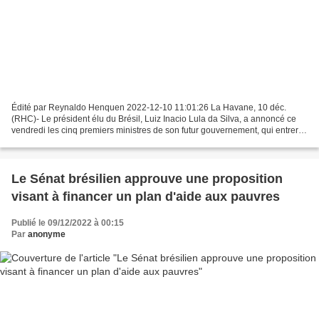
Édité par Reynaldo Henquen 2022-12-10 11:01:26 La Havane, 10 déc.
(RHC)- Le président élu du Brésil, Luiz Inacio Lula da Silva, a annoncé ce
vendredi les cinq premiers ministres de son futur gouvernement, qui entrera
en fonction le 1er janvier. Fernando...
Le Sénat brésilien approuve une proposition
visant à financer un plan d'aide aux pauvres
Publié le 09/12/2022 à 00:15
Par
anonyme