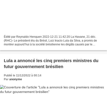
Édité par Reynaldo Henquen 2022-12-21 11:42:20 La Havane, 21 déc.
(RHC)- Le président élu du Brésil, Luiz Inacio Lula da Silva, a promis de
montrer aujourd’hui à la société brésilienne les dégâts causés par le
gouvernement du président d’extrême-droite...
Lula a annoncé les cinq premiers ministres du
futur gouvernement brésilien
Publié le 11/12/2022 à 00:14
Par
anonyme