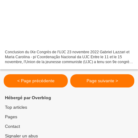
Conclusion du IXe Congrès de l'UJC 23 novembre 2022 Gabriel Lazzari et
Maria Carolina - p/ Coordenação Nacional da UJC Entre le 11 et le 15
novembre, l'Union de la jeunesse communiste (UJC) a tenu son 9e congrès
national, rassemblant des centaines de...
< Page précédente
Page suivante >
Hébergé par Overblog
Top articles
Pages
Contact
Signaler un abus