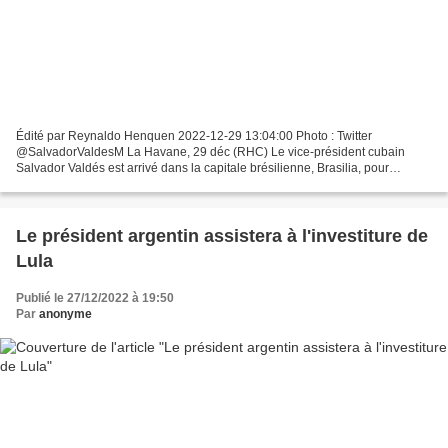
Édité par Reynaldo Henquen 2022-12-29 13:04:00 Photo : Twitter
@SalvadorValdesM La Havane, 29 déc (RHC) Le vice-président cubain
Salvador Valdés est arrivé dans la capitale brésilienne, Brasilia, pour
participer à l'investiture du président élu Luiz Inácio...
Le président argentin assistera à l'investiture de
Lula
Publié le 27/12/2022 à 19:50
Par
anonyme