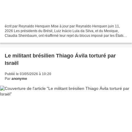
écrit par Reynaldo Henquen Mise à jour par Reynaldo Henquen juin 11,
2026 Les présidents du Brésil, Luiz Inácio Lula da Silva, et du Mexique,
Claudia Sheinbaum, ont réaffirmé leur rejet du blocus imposé par les États-
Unis à Cuba lors d’une visioconférence...
Le militant brésilien Thiago Ávila torturé par
Israël
Publié le 03/05/2026 à 10:20
Par
anonyme