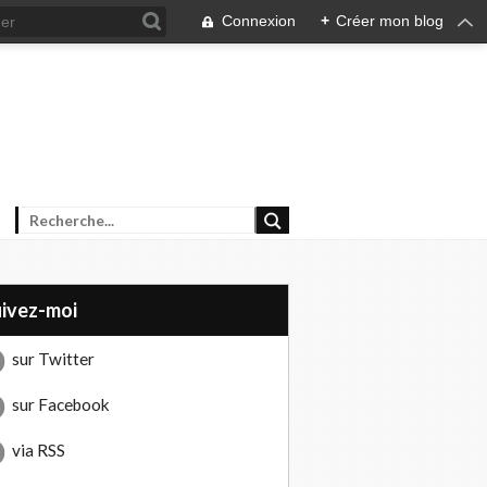
Connexion
+
Créer mon blog
uivez-moi
sur Twitter
sur Facebook
via RSS