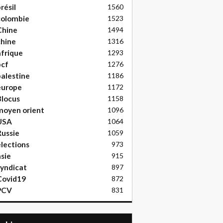
résil
1560
colombie
1523
Chine
1494
hine
1316
frique
1293
pcf
1276
alestine
1186
europe
1172
locus
1158
moyen orient
1096
USA
1064
ussie
1059
lections
973
sie
915
yndicat
897
Covid19
872
PCV
831