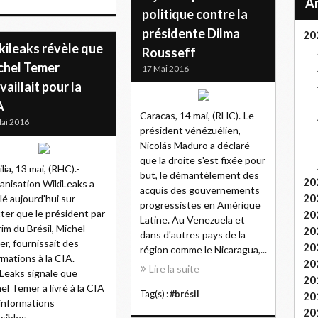
politique contre la
présidente Dilma
20
kileaks révèle que
Rousseff
chel Temer
17 Mai 2016
vaillait pour la
A
Caracas, 14 mai, (RHC).-Le
ai 2016
président vénézuélien,
Nicolás Maduro a déclaré
que la droite s'est fixée pour
lia, 13 mai, (RHC).-
but, le démantèlement des
20
ganisation WikiLeaks a
acquis des gouvernements
20
lé aujourd'hui sur
progressistes en Amérique
ter que le président par
20
Latine. Au Venezuela et
rim du Brésil, Michel
20
dans d'autres pays de la
r, fournissait des
20
région comme le Nicaragua,...
rmations à la CIA.
20
Lire la suite
Leaks signale que
20
el Temer a livré à la CIA
Tag(s) :
#brésil
20
informations
20
sibles...