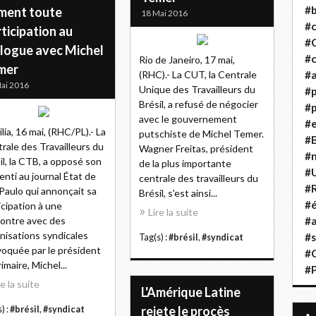
#b
ment toute
18 Mai 2016
#
ticipation au
#
alogue avec Michel
#c
Rio de Janeiro, 17 mai,
mer
(RHC).- La CUT, la Centrale
#a
ai 2016
Unique des Travailleurs du
#
Brésil, a refusé de négocier
#p
avec le gouvernement
#
ilia, 16 mai, (RHC/PL).- La
putschiste de Michel Temer.
#B
rale des Travailleurs du
Wagner Freitas, président
#
il, la CTB, a opposé son
de la plus importante
#
nti au journal État de
centrale des travailleurs du
#R
Paulo qui annonçait sa
Brésil, s'est ainsi...
#é
icipation à une
Lire la suite
ontre avec des
#a
nisations syndicales
#s
Tag(s) :
#brésil
,
#syndicat
oquée par le président
#
imaire, Michel...
#
re la suite
L'Amérique Latine
rejete le procès
) :
#brésil
,
#syndicat