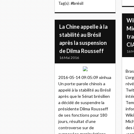
Tag(s) :
#brésil
Wi
La Chine appelle à la
Mi
stabilité au Brésil
tra
après la suspension
CI
de Dilma Rousseff
16 M
16 Mai 2016
Brasi
2016-05-14 09:05:09 xinhua
L'or
Un porte-parole chinois a
révé
appelé à la stabilité au Brésil
Twit
après que le Sénat brésilien
inté
a décidé de suspendre la
Teme
présidente Dilma Rousseff
info
de ses fonctions pour 180
Wiki
jours, résultat d'une
Mich
controverse sur de
des 
supposées manipulations...
«sen