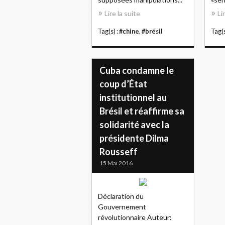
Lire la suite
Li
Tag(s) :
#chine
,
#brésil
Tag(s
Cuba condamne le
coup d’État
institutionnel au
Brésil et réaffirme sa
solidarité avec la
présidente Dilma
Rousseff
15 Mai 2016
Déclaration du
Gouvernement
révolutionnaire Auteur: