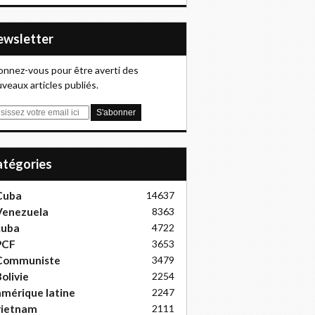
Newsletter
nnez-vous pour être averti des
veaux articles publiés.
Catégories
Cuba
14637
Venezuela
8363
cuba
4722
PCF
3653
Communiste
3479
olivie
2254
mérique latine
2247
vietnam
2111