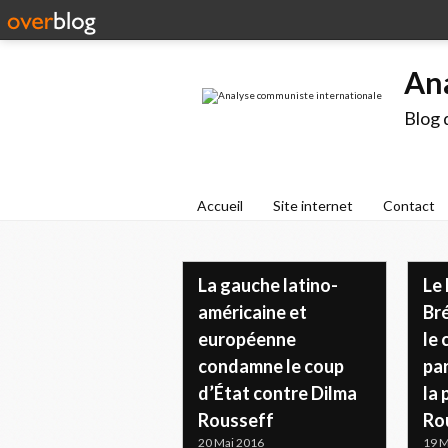
An
Blog 
Accueil
Site internet
Contact
La gauche latino-
Le 
américaine et
Bré
européenne
le 
condamne le coup
pa
d’État contre Dilma
la 
Rousseff
Ro
20 Mai 2016
19 M