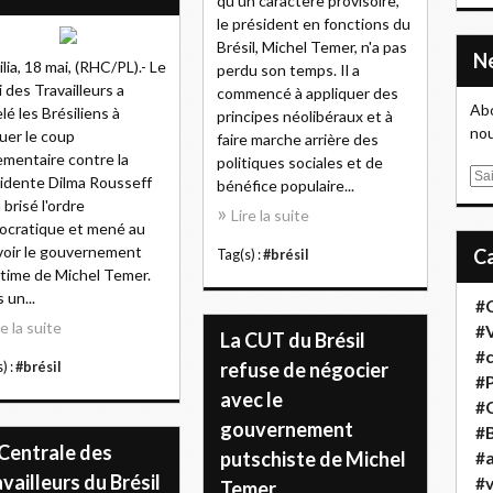
qu'un caractère provisoire,
le président en fonctions du
Brésil, Michel Temer, n'a pas
ilia, 18 mai, (RHC/PL).- Le
perdu son temps. Il a
i des Travailleurs a
commencé à appliquer des
Abo
lé les Brésiliens à
principes néolibéraux et à
nou
uer le coup
faire marche arrière des
ementaire contre la
politiques sociales et de
E
idente Dilma Rousseff
bénéfice populaire...
m
 brisé l'ordre
Lire la suite
a
cratique et mené au
i
oir le gouvernement
Tag(s) :
#brésil
l
gitime de Michel Temer.
 un...
#
re la suite
#
La CUT du Brésil
#
refuse de négocier
) :
#brésil
#
avec le
#
gouvernement
#B
 Centrale des
putschiste de Michel
#a
vailleurs du Brésil
#
Temer