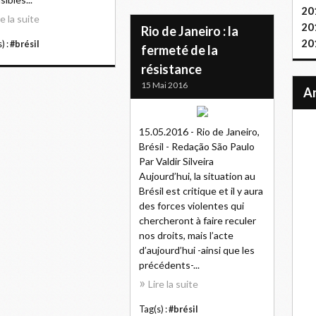
20
re la suite
20
Rio de Janeiro : la
20
) :
#brésil
fermeté de la
résistance
15 Mai 2016
15.05.2016 - Rio de Janeiro,
Brésil - Redação São Paulo
Par Valdir Silveira
Aujourd’hui, la situation au
Brésil est critique et il y aura
des forces violentes qui
chercheront à faire reculer
nos droits, mais l’acte
d’aujourd’hui -ainsi que les
précédents-...
Lire la suite
Tag(s) :
#brésil