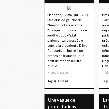
Lisbonne, 19 mai, (RHC/PL).-
Bras
Des élus de gauche de
Part
l'Amérique Latine et de
appe
l'Europe ont condamné ce
déjo
jeudi le coup d’État
parl
parlementaire perpétré
prés
contre la présidente Dilma
qui a
Rousseff, en butte à un
démo
procès politique pour un
pouv
délit de responsabilité
illé
qu'elle...
Dans
Lire la suite
Li
Tag(s) :
#brésil
Tag(s
Une vague de
La
protestations
Tra