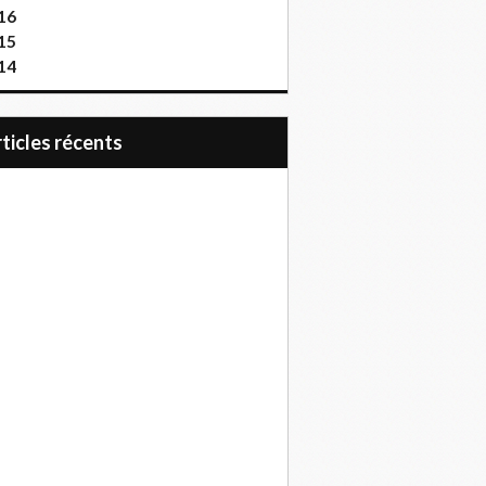
16
15
14
articles récents