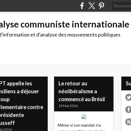
alyse communiste internationale
d'information et d'analyse des mouvements politiques
PT appelle les
Le retour au
S
siliens a déjouer
néolibéralisme a
coup
commencé au Brésil
19 Mai 2016
rlementaire contre
présidente
usseff
Même si son mandat n'a
ai 2016