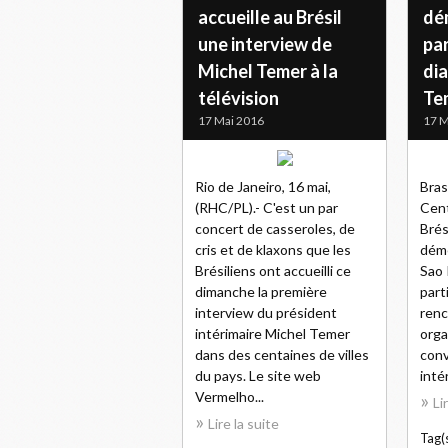
accueille au Brésil
dé
une interview de
par
Michel Temer à la
di
télévision
Te
17 Mai 2016
17 M
Rio de Janeiro, 16 mai,
Bras
(RHC/PL).- C'est un par
Cent
concert de casseroles, de
Brés
cris et de klaxons que les
déme
Brésiliens ont accueilli ce
Sao 
dimanche la première
part
interview du président
renc
intérimaire Michel Temer
orga
dans des centaines de villes
conv
du pays. Le site web
intér
Vermelho...
Li
Lire la suite
Tag(s