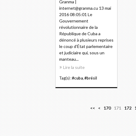
Granma |
internet@granma.cu 13 mai
2016 08:05:01 Le
Gouvernement
révolutionnaire de la
République de Cuba a
dénoncé à plusieurs reprises
le coup d’État parlementaire
et judiciaire qui, sous un
manteau...
Lire la suite
Tag(s) :
#cuba
,
#brésil
1
1
1
1
1
1
1
<<
<
170
171
172
0
1
2
3
4
5
6
0
0
0
0
0
0
0