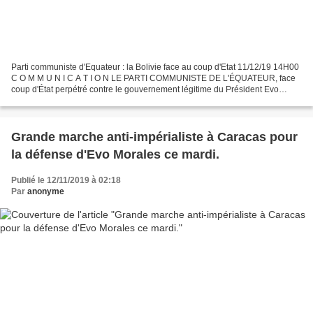
Parti communiste d'Equateur : la Bolivie face au coup d'Etat 11/12/19 14H00
C O M M U N I C A T I O N LE PARTI COMMUNISTE DE L'ÉQUATEUR, face
coup d'État perpétré contre le gouvernement légitime du Président Evo
Morales en Bolivie par les hôtes fascistes,...
Grande marche anti-impérialiste à Caracas pour
la défense d'Evo Morales ce mardi.
Publié le 12/11/2019 à 02:18
Par
anonyme