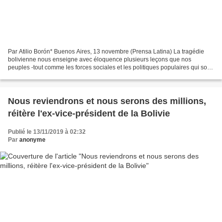
Par Atilio Borón* Buenos Aires, 13 novembre (Prensa Latina) La tragédie
bolivienne nous enseigne avec éloquence plusieurs leçons que nos
peuples -tout comme les forces sociales et les politiques populaires qui sont
les nôtres- doivent retenir et graver...
Nous reviendrons et nous serons des millions,
réitère l'ex-vice-président de la Bolivie
Publié le 13/11/2019 à 02:32
Par
anonyme