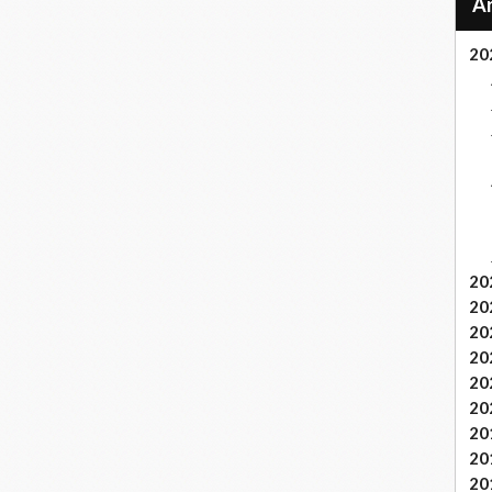
20
20
20
20
20
20
20
20
20
20