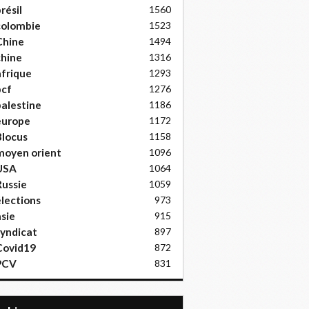
résil
1560
colombie
1523
Chine
1494
hine
1316
frique
1293
pcf
1276
alestine
1186
europe
1172
locus
1158
moyen orient
1096
USA
1064
ussie
1059
lections
973
sie
915
yndicat
897
Covid19
872
PCV
831