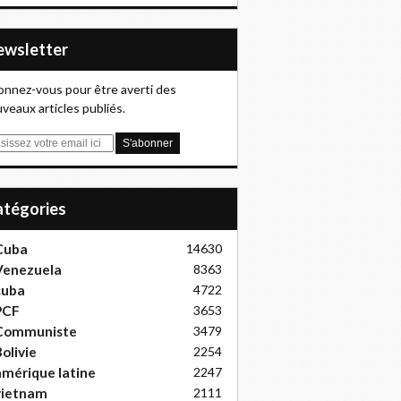
Newsletter
nnez-vous pour être averti des
veaux articles publiés.
Catégories
Cuba
14630
Venezuela
8363
cuba
4722
PCF
3653
Communiste
3479
olivie
2254
mérique latine
2247
vietnam
2111