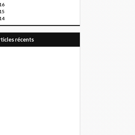
16
15
14
articles récents