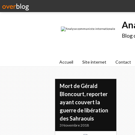
An
Blog 
Accueil
Site internet
Contact
Mort de Gérald
Bloncourt, reporter
ayant couvert la
guerre de libération
des Sahraouis
3 Novembre 2018