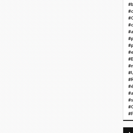
#b
#
#
#c
#a
#
#p
#
#B
#
#
#R
#é
#a
#s
#
#