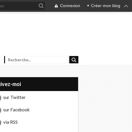
Connexion
+
Créer mon blog
uivez-moi
sur Twitter
sur Facebook
via RSS