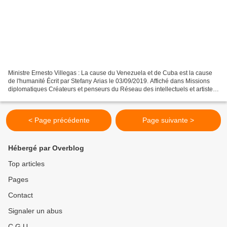
Ministre Ernesto Villegas : La cause du Venezuela et de Cuba est la cause
de l'humanité Écrit par Stefany Arias le 03/09/2019. Affiché dans Missions
diplomatiques Créateurs et penseurs du Réseau des intellectuels et artistes
pour la défense de l'humanité...
< Page précédente
Page suivante >
Hébergé par Overblog
Top articles
Pages
Contact
Signaler un abus
C.G.U.