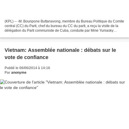
(KPL) -- -M. Bounpone Buttanavong, membre du Bureau Politique du Comite
central (CC) du Parti, chef du bureau du CC du parti, a reçu la visite de la
délégation du Parti communiste de Cuba, conduite par Mme Yuniasky
Crespo Baquero, membre du comité central...
Vietnam: Assemblée nationale : débats sur le
vote de confiance
Publié le 06/06/2014 à 14:16
Par
anonyme