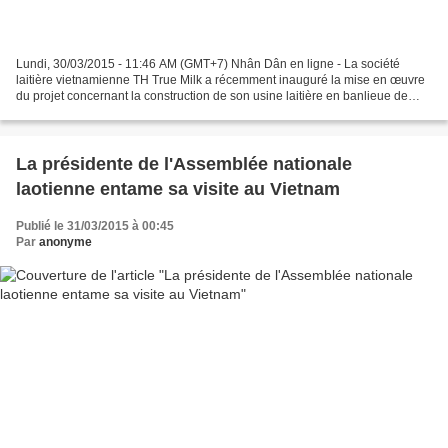
Lundi, 30/03/2015 - 11:46 AM (GMT+7) Nhân Dân en ligne - La société
laitière vietnamienne TH True Milk a récemment inauguré la mise en œuvre
du projet concernant la construction de son usine laitière en banlieue de
Moscou avec un investissement s’élevant...
La présidente de l'Assemblée nationale
laotienne entame sa visite au Vietnam
Publié le 31/03/2015 à 00:45
Par
anonyme