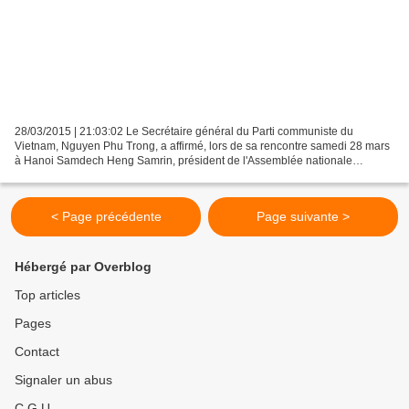
28/03/2015 | 21:03:02 Le Secrétaire général du Parti communiste du
Vietnam, Nguyen Phu Trong, a affirmé, lors de sa rencontre samedi 28 mars
à Hanoi Samdech Heng Samrin, président de l'Assemblée nationale
cambodgienne, accorder des priorités à la consolidation...
< Page précédente
Page suivante >
Hébergé par Overblog
Top articles
Pages
Contact
Signaler un abus
C.G.U.