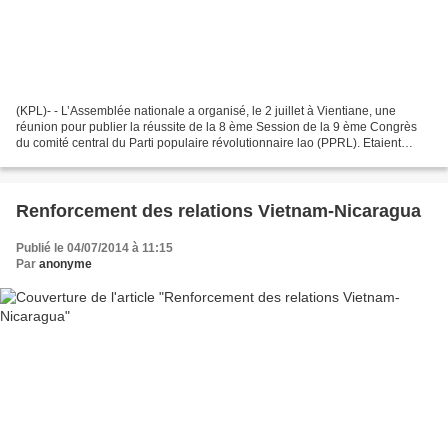
(KPL)- - L’Assemblée nationale a organisé, le 2 juillet à Vientiane, une
réunion pour publier la réussite de la 8 ème Session de la 9 ème Congrès
du comité central du Parti populaire révolutionnaire lao (PPRL). Etaient
présents à cette réunion, le Dr...
Renforcement des relations Vietnam-Nicaragua
Publié le 04/07/2014 à 11:15
Par
anonyme