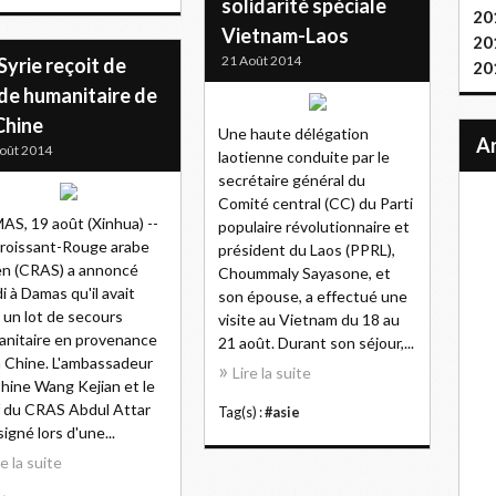
solidarité spéciale
20
Vietnam-Laos
20
21 Août 2014
Syrie reçoit de
20
ide humanitaire de
Chine
Une haute délégation
oût 2014
laotienne conduite par le
secrétaire général du
Comité central (CC) du Parti
S, 19 août (Xinhua) --
populaire révolutionnaire et
roissant-Rouge arabe
président du Laos (PPRL),
en (CRAS) a annoncé
Choummaly Sayasone, et
i à Damas qu'il avait
son épouse, a effectué une
 un lot de secours
visite au Vietnam du 18 au
nitaire en provenance
21 août. Durant son séjour,...
a Chine. L'ambassadeur
Lire la suite
hine Wang Kejian et le
 du CRAS Abdul Attar
Tag(s) :
#asie
signé lors d'une...
re la suite