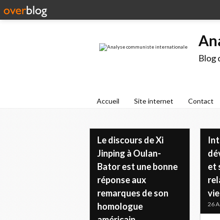
An
Blog 
Accueil
Site internet
Contact
Le discours de Xi
Int
Jinping à Oulan-
dé
Bator est une bonne
et 
réponse aux
rel
remarques de son
vi
26 A
homologue
américain