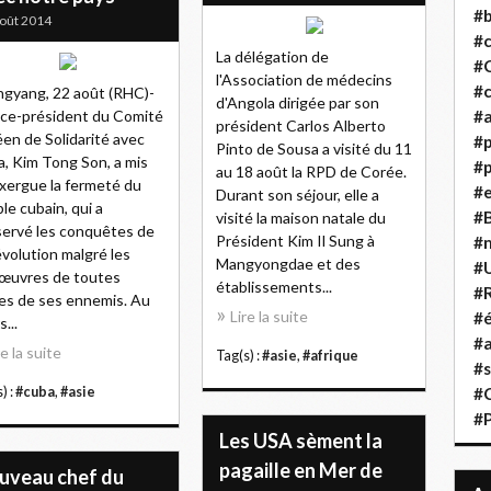
#b
oût 2014
#
La délégation de
#
l'Association de médecins
#c
gyang, 22 août (RHC)-
d'Angola dirigée par son
ice-président du Comité
#a
président Carlos Alberto
en de Solidarité avec
#
Pinto de Sousa a visité du 11
, Kim Tong Son, a mis
#p
au 18 août la RPD de Corée.
xergue la fermeté du
#
Durant son séjour, elle a
le cubain, qui a
#B
visité la maison natale du
ervé les conquêtes de
Président Kim Il Sung à
#
évolution malgré les
Mangyongdae et des
#
œuvres de toutes
établissements...
#R
es de ses ennemis. Au
Lire la suite
#é
...
#a
re la suite
Tag(s) :
#asie
,
#afrique
#s
) :
#cuba
,
#asie
#
#
Les USA sèment la
pagaille en Mer de
uveau chef du