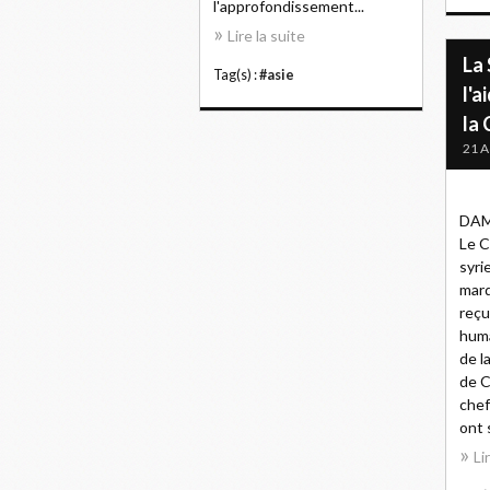
l'approfondissement...
Lire la suite
La 
Tag(s) :
#asie
l'a
la 
21 A
DAMA
Le C
syri
mard
reçu
huma
de l
de C
chef
ont 
Li