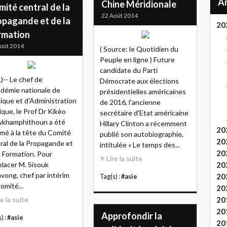
Chine Méridionale
ité central de la
22 Août 2014
opagande et de la
20
rmation
oût 2014
( Source: le Quotidien du
Peuple en ligne ) Future
candidate du Parti
)-- Le chef de
Démocrate aux élections
adémie nationale de
présidentielles américaines
tique et d'Administration
de 2016, l'ancienne
ique, le Prof Dr Kikèo
secrétaire d'Etat américaine
ykhamphithoun a été
Hillary Clinton a récemment
20
é à la tête du Comité
publié son autobiographie,
20
ral de la Propagande et
intitulée « Le temps des...
20
a Formation. Pour
Lire la suite
lacer M. Sisouk
20
avong, chef par intérim
20
Tag(s) :
#asie
omité...
20
re la suite
20
20
Approfondir la
) :
#asie
20