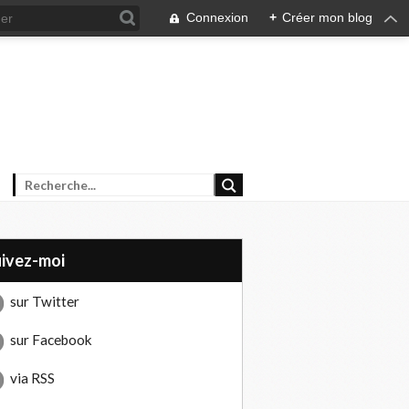
Connexion
+
Créer mon blog
uivez-moi
sur Twitter
sur Facebook
via RSS