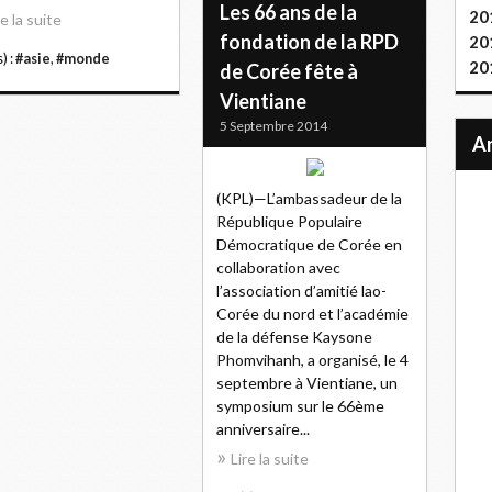
Les 66 ans de la
20
re la suite
fondation de la RPD
20
) :
#asie
,
#monde
20
de Corée fête à
Vientiane
5 Septembre 2014
(KPL)—L’ambassadeur de la
République Populaire
Démocratique de Corée en
collaboration avec
l’association d’amitié lao-
Corée du nord et l’académie
de la défense Kaysone
Phomvihanh, a organisé, le 4
septembre à Vientiane, un
symposium sur le 66ème
anniversaire...
Lire la suite