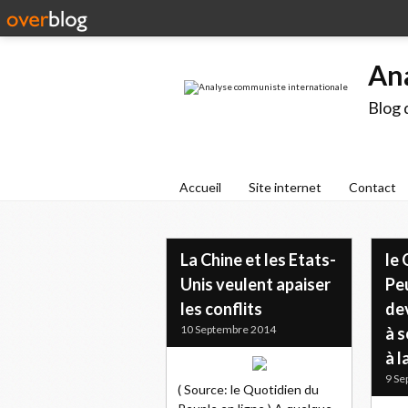
An
Blog 
Accueil
Site internet
Contact
La Chine et les Etats-
le 
Unis veulent apaiser
Peu
les conflits
de
10 Septembre 2014
à 
à l
9 Se
( Source: le Quotidien du