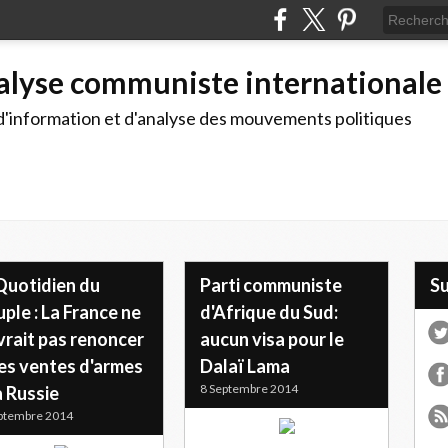
alyse communiste internationale
d'information et d'analyse des mouvements politiques
Quotidien du
Parti communiste
S
ple : La France ne
d'Afrique du Sud:
vrait pas renoncer
aucun visa pour le
ses ventes d'armes
Dalaï Lama
8 Septembre 2014
a Russie
ptembre 2014