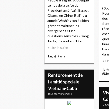
Peuple en ligne ) A quelque
temps de la visite du
( So
Président américain Barack
Peup
Obama en Chine, Beijing a
des 
appelé Washington à « bien
fran
gérer et maitriser les
réc
divergences et les
chan
questions sensibles ». Yang
quel
Jiechi, Conseiller d'Etat...
bure
Lire la suite
Fran
dans
Tag(s) :
#asie
Li
Tag(s
#Ukr
Renforcement de
l'amitié spéciale
Vietnam-Cuba
Vi
8 Septembre 2014
Co
7 Se