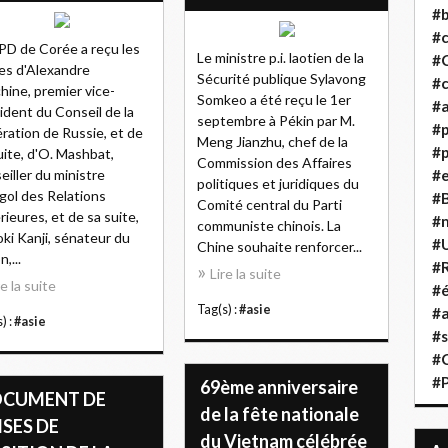
#b
#
PD de Corée a reçu les
Le ministre p.i. laotien de la
#
tes d'Alexandre
Sécurité publique Sylavong
#c
hine, premier vice-
Somkeo a été reçu le 1er
#a
ident du Conseil de la
septembre à Pékin par M.
#
ration de Russie, et de
Meng Jianzhu, chef de la
#p
uite, d'O. Mashbat,
Commission des Affaires
eiller du ministre
#
politiques et juridiques du
ol des Relations
#B
Comité central du Parti
rieures, et de sa suite,
#
communiste chinois. La
oki Kanji, sénateur du
#
Chine souhaite renforcer...
,...
#R
Lire la suite
re la suite
#é
Tag(s) :
#asie
#a
) :
#asie
#s
#
#
69ème anniversaire
CUMENT DE
de la fête nationale
ISES DE
du Vietnam célébrée