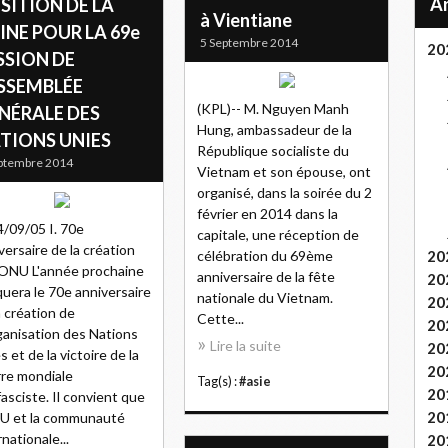
SITION DE LA
à Vientiane
INE POUR LA 69e
5 Septembre 2014
20
SSION DE
ASSEMBLÉE
(KPL)-- M. Nguyen Manh
NÉRALE DES
Hung, ambassadeur de la
TIONS UNIES
République socialiste du
ptembre 2014
Vietnam et son épouse, ont
organisé, dans la soirée du 2
février en 2014 dans la
/09/05 I. 70e
capitale, une réception de
versaire de la création
célébration du 69ème
20
'ONU L'année prochaine
anniversaire de la fête
20
uera le 70e anniversaire
nationale du Vietnam.
20
a création de
Cette...
20
ganisation des Nations
Lire la suite
20
s et de la victoire de la
20
re mondiale
Tag(s) :
#asie
20
fasciste. Il convient que
20
U et la communauté
rnationale...
20