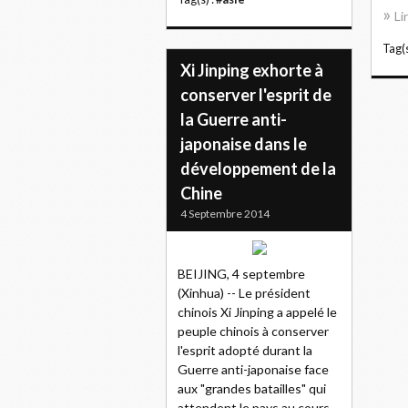
Li
Tag(s
Xi Jinping exhorte à
conserver l'esprit de
la Guerre anti-
japonaise dans le
développement de la
Chine
4 Septembre 2014
BEIJING, 4 septembre
(Xinhua) -- Le président
chinois Xi Jinping a appelé le
peuple chinois à conserver
l'esprit adopté durant la
Guerre anti-japonaise face
aux "grandes batailles" qui
attendent le pays au cours