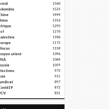
résil
1560
colombie
1523
Chine
1494
hine
1316
frique
1293
pcf
1276
alestine
1186
europe
1172
locus
1158
moyen orient
1096
USA
1064
ussie
1059
lections
973
sie
915
yndicat
897
Covid19
872
PCV
831