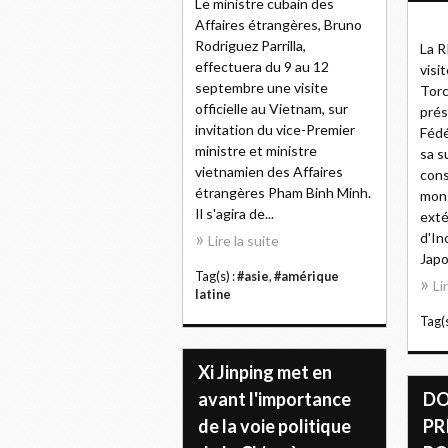
Le ministre cubain des
Affaires étrangères, Bruno
Rodriguez Parrilla,
La R
effectuera du 9 au 12
visi
septembre une visite
Torc
officielle au Vietnam, sur
prés
invitation du vice-Premier
Fédé
ministre et ministre
sa s
vietnamien des Affaires
cons
étrangères Pham Binh Minh.
mong
Il s'agira de...
exté
d'In
Lire la suite
Japon
Tag(s) :
#asie
,
#amérique
Li
latine
Tag(s
Xi Jinping met en
avant l'importance
DO
de la voie politique
PR