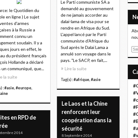
Le Parti communiste SA a
demandé au gouvernement
urce: le Quotidien du
de ne jamais accorder au
le en ligne ) Le sujet
dalaï-lama de visa pour se
ventes d'armes
rendre en Afrique du Sud.
çaises à la Russie a
Abo
L'appel lancé par le Parti
emment connu un
nou
communiste d'Afrique du
gement soudain. Il y a
Sud après le Dalaï Lama a
ques jours en effet, le
E
annulé son voyage dans le
au du président français
m
pays. "Le SACP, en fait,...
çois Hollande a déclaré
a
 un communiqué, que...
Lire la suite
i
l
re la suite
Tag(s) :
#afrique
,
#asie
#
) :
#asie
,
#europe
,
#
aine
#
Le Laos et la Chine
#
renforcent leur
#
sites en RPD de
coopération dans la
#B
rée
sécurité
#a
ptembre 2014
#
8 Septembre 2014