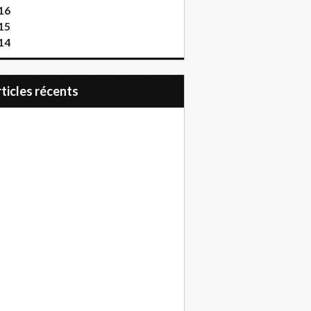
16
15
14
articles récents