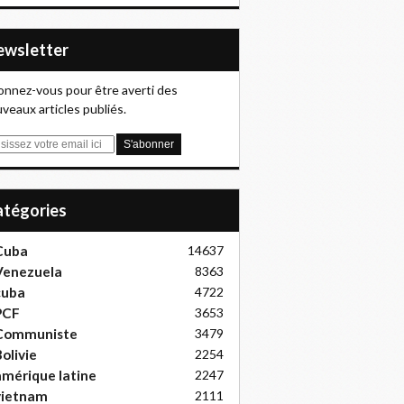
Newsletter
nnez-vous pour être averti des
veaux articles publiés.
Catégories
Cuba
14637
Venezuela
8363
cuba
4722
PCF
3653
Communiste
3479
olivie
2254
mérique latine
2247
vietnam
2111