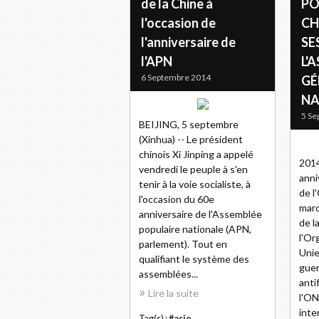
de la Chine à
PO
l'occasion de
CH
l'anniversaire de
SE
l'APN
L'
6 Septembre 2014
GÉ
NA
5 Se
BEIJING, 5 septembre
(Xinhua) -- Le président
chinois Xi Jinping a appelé
2014
vendredi le peuple à s'en
anni
tenir à la voie socialiste, à
de l
l'occasion du 60e
marq
anniversaire de l'Assemblée
de l
populaire nationale (APN,
l'Or
parlement). Tout en
Unie
qualifiant le système des
guer
assemblées...
anti
Lire la suite
l'ON
inte
Tag(s) :
#asie