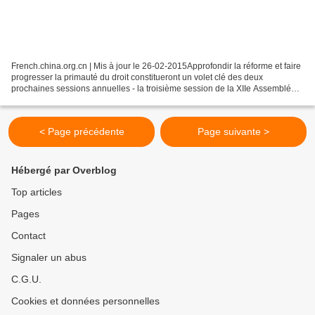
French.china.org.cn | Mis à jour le 26-02-2015Approfondir la réforme et faire
progresser la primauté du droit constitueront un volet clé des deux
prochaines sessions annuelles - la troisième session de la XIIe Assemblée
nationale populaire (APN) et la...
< Page précédente
Page suivante >
Hébergé par Overblog
Top articles
Pages
Contact
Signaler un abus
C.G.U.
Cookies et données personnelles