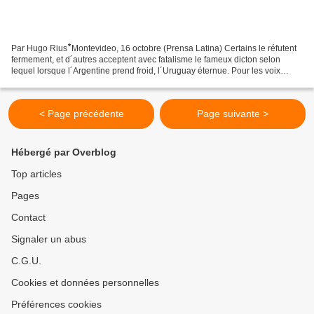
Par Hugo Rius ⃰⃰ Montevideo, 16 octobre (Prensa Latina) Certains le réfutent
fermement, et d´autres acceptent avec fatalisme le fameux dicton selon
lequel lorsque l´Argentine prend froid, l´Uruguay éternue. Pour les voix
analytiques optimistes, le plus...
< Page précédente
Page suivante >
Hébergé par Overblog
Top articles
Pages
Contact
Signaler un abus
C.G.U.
Cookies et données personnelles
Préférences cookies