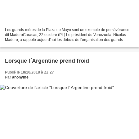
Les grands-mères de la Plaza de Mayo sont un exemple de persévérance,
dit MaduroCaracas, 22 octobre (PL) Le président du Venezuela, Nicolás
Maduro, a rappelé aujourd'hui les débuts de l'organisation des grands-
mères de la Plaza de Mayo, qui célèbre aujourd'hui...
Lorsque l´Argentine prend froid
Publié le 18/10/2018 à 22:27
Par
anonyme