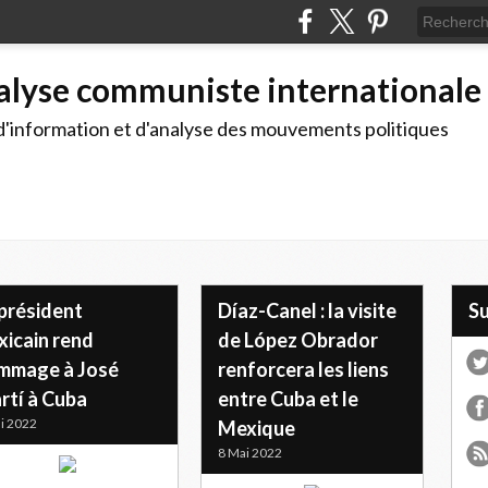
alyse communiste internationale
d'information et d'analyse des mouvements politiques
 président
Díaz-Canel : la visite
S
xicain rend
de López Obrador
mmage à José
renforcera les liens
rtí à Cuba
entre Cuba et le
i 2022
Mexique
8 Mai 2022