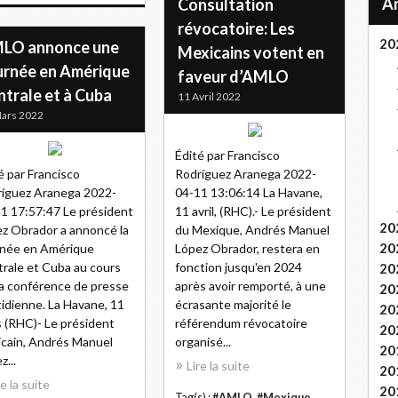
Consultation
révocatoire: Les
20
LO annonce une
Mexicains votent en
urnée en Amérique
faveur d’AMLO
ntrale et à Cuba
11 Avril 2022
ars 2022
Édité par Francisco
é par Francisco
Rodríguez Aranega 2022-
íguez Aranega 2022-
04-11 13:06:14 La Havane,
1 17:57:47 Le président
11 avril, (RHC).- Le président
20
z Obrador a annoncé la
du Mexique, Andrés Manuel
20
rnée en Amérique
López Obrador, restera en
rale et Cuba au cours
fonction jusqu'en 2024
20
a conférence de presse
après avoir remporté, à une
20
idienne. La Havane, 11
écrasante majorité le
20
 (RHC)- Le président
référendum révocatoire
20
cain, Andrés Manuel
organisé...
20
z...
Lire la suite
20
re la suite
20
Tag(s) :
#AMLO
,
#Mexique