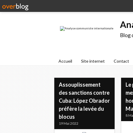
An
Blog 
Accueil
Site internet
Contact
Assouplissement
Le
des sanctions contre
me
Cuba: López Obrador
ho
préfère la levée du
Ma
8 Ma
blocus
19 Mai 2022