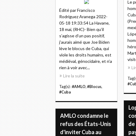
Le p
homm
Édité par Francisco
Cuba
Rodríguez Aranega 2022-
(Pre
05-18 19:33:54 La Havane,
mexi
18 mai, (RHC)- Bien qu’il
Lópe
s’agisse d’un pas positif,
homm
j’aurais aimé que Joe Biden
héro
lève le blocus de Cuba, qui
Mart
viole les droits humains, est
visit
médiéval, génocidaire, et n’a
rien à voir avec...
Li
Lire la suite
Tag(s
#Cu
Tag(s) :
#AMLO
,
#Blocus
,
#Cuba
Lo
AMLO condamne le
co
refus des États-Unis
de 
d'inviter Cuba au
pa