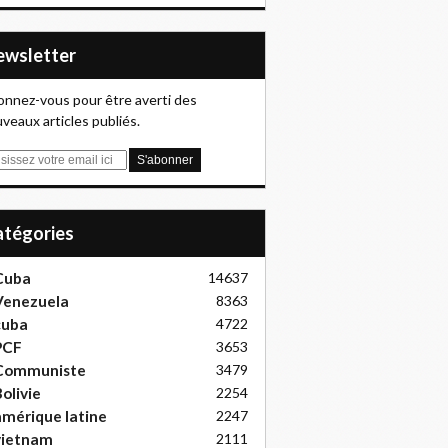
Newsletter
nnez-vous pour être averti des
veaux articles publiés.
Catégories
Cuba
14637
Venezuela
8363
cuba
4722
PCF
3653
Communiste
3479
olivie
2254
mérique latine
2247
vietnam
2111