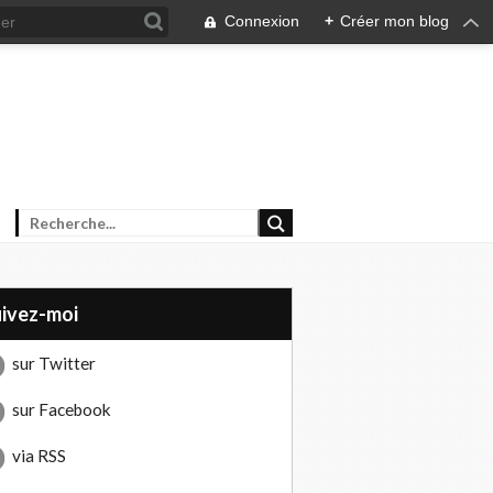
Connexion
+
Créer mon blog
uivez-moi
sur Twitter
sur Facebook
via RSS