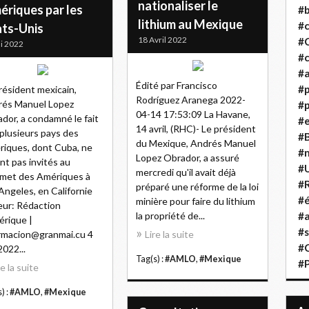
nationaliser le
ériques par les
#b
lithium au Mexique
#
ats-Unis
18 Avril 2022
#
i 2022
#c
#a
Édité par Francisco
#
résident mexicain,
Rodríguez Aranega 2022-
rés Manuel Lopez
#p
04-14 17:53:09 La Havane,
dor, a condamné le fait
#
14 avril, (RHC)- Le président
plusieurs pays des
#B
du Mexique, Andrés Manuel
iques, dont Cuba, ne
#
Lopez Obrador, a assuré
nt pas invités au
#
mercredi qu'il avait déjà
met des Amériques à
#R
préparé une réforme de la loi
Angeles, en Californie
#é
minière pour faire du lithium
ur: Rédaction
la propriété de...
#a
rique |
#s
rmacion@granmai.cu 4
Lire la suite
#
2022...
Tag(s) :
#AMLO
,
#Mexique
#
re la suite
) :
#AMLO
,
#Mexique