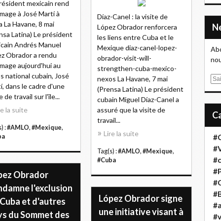
résident mexicain rend
age à José Martí à
Díaz-Canel : la visite de
 La Havane, 8 mai
López Obrador renforcera
nsa Latina) Le président
les liens entre Cuba et le
cain Andrés Manuel
Mexique diaz-canel-lopez-
Abo
z Obrador a rendu
obrador-visit-will-
nou
age aujourd'hui au
strengthen-cuba-mexico-
s national cubain, José
nexos La Havane, 7 mai
E
í, dans le cadre d'une
(Prensa Latina) Le président
m
e de travail sur l'île...
cubain Miguel Díaz-Canel a
a
re la suite
assuré que la visite de
i
travail...
l
) :
#AMLO
,
#Mexique
,
Lire la suite
ba
#
#
Tag(s) :
#AMLO
,
#Mexique
,
#
#Cuba
#
pez Obrador
#
ndamne l'exclusion
#B
López Obrador signe
Cuba et d'autres
#a
une initiative visant à
ys du Sommet des
#