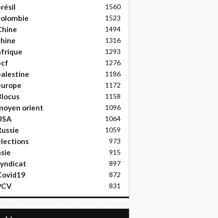
résil
1560
colombie
1523
Chine
1494
hine
1316
frique
1293
pcf
1276
alestine
1186
europe
1172
locus
1158
moyen orient
1096
USA
1064
ussie
1059
lections
973
sie
915
yndicat
897
Covid19
872
PCV
831