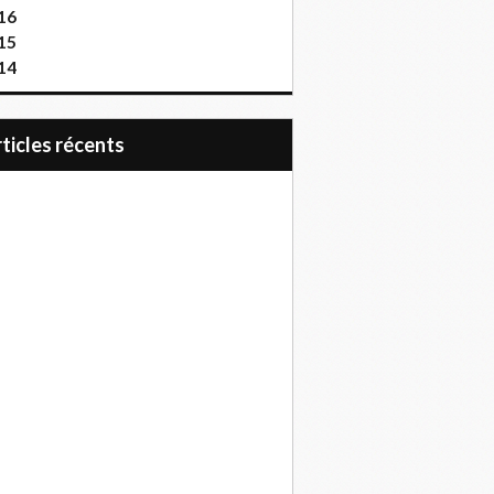
16
15
14
articles récents