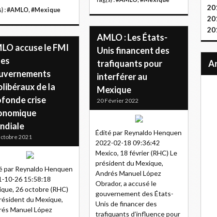
20
) :
#AMLO
,
#Mexique
20
20
AMLO : Les États-
LO accuse le FMI
Unis financent des
les
trafiquants pour
uvernements
interférer au
libéraux de la
Mexique
ofonde crise
20 Février 2022
onomique
ndiale
Édité par Reynaldo Henquen
ctobre 2021
2022-02-18 09:36:42
Mexico, 18 février (RHC) Le
président du Mexique,
é par Reynaldo Henquen
Andrés Manuel López
-10-26 15:58:18
Obrador, a accusé le
que, 26 octobre (RHC)
gouvernement des États-
résident du Mexique,
Unis de financer des
rés Manuel López
trafiquants d’influence pour