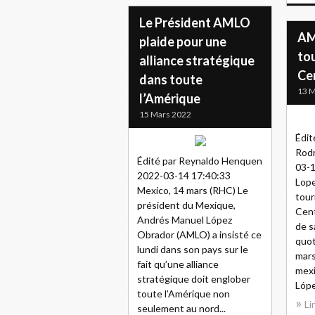
Le Président AMLO
AM
plaide pour une
to
alliance stratégique
Ce
dans toute
13 M
l’Amérique
15 Mars 2022
Édit
Rodr
Édité par Reynaldo Henquen
03-1
2022-03-14 17:40:33
Lope
Mexico, 14 mars (RHC) Le
tou
président du Mexique,
Cent
Andrés Manuel López
de s
Obrador (AMLO) a insisté ce
quot
lundi dans son pays sur le
mars
fait qu’une alliance
mexi
stratégique doit englober
Lópe
toute l’Amérique non
Li
seulement au nord...