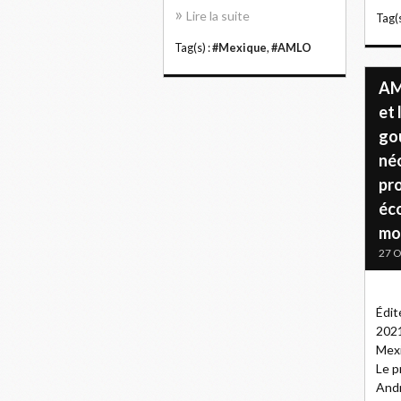
Lire la suite
Tag(s
Tag(s) :
#Mexique
,
#AMLO
AM
et 
go
néo
pr
éc
mo
27 O
Édit
2021
Mexi
Le p
And