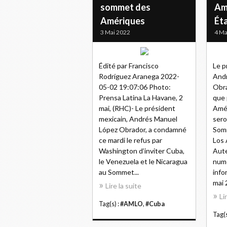
sommet des
Am
Amériques
Ét
3 Mai 2022
4 Ma
Édité par Francisco
Le p
Rodríguez Aranega 2022-
And
05-02 19:07:06 Photo:
Obra
Prensa Latina La Havane, 2
que 
mai, (RHC)- Le président
Amér
mexicain, Andrés Manuel
sero
López Obrador, a condamné
Som
ce mardi le refus par
Los 
Washington d’inviter Cuba,
Aute
le Venezuela et le Nicaragua
numé
au Sommet...
info
mai 
Lire la suite
Li
Tag(s) :
#AMLO
,
#Cuba
Tag(s