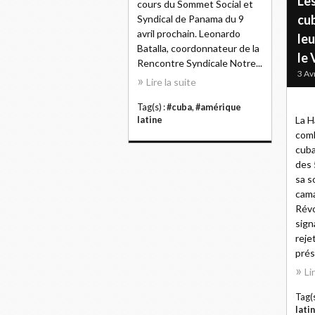
Les
cours du Sommet Social et
cu
Syndical de Panama du 9
avril prochain. Leonardo
leu
Batalla, coordonnateur de la
le
Rencontre Syndicale Notre...
3 Av
Lire la suite
Tag(s) :
#cuba
,
#amérique
La H
latine
comb
cuba
des 
sa s
cama
Révo
sign
reje
prés
Li
Tag(s
lati