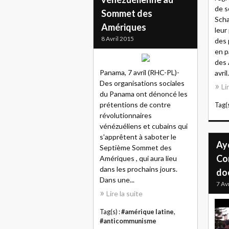
de s
Sommet des
Scha
Amériques
leur
8 Avril 2015
des 
en p
des 
Panama, 7 avril (RHC-PL)-
avril.
Des organisations sociales
Li
du Panama ont dénoncé les
prétentions de contre
Tag(s
révolutionnaires
vénézuéliens et cubains qui
s'apprêtent à saboter le
Ay
Septième Sommet des
Co
Amériques , qui aura lieu
dans les prochains jours.
do
Dans une...
7 Av
Lire la suite
Tag(s) :
#amérique latine
,
#anticommunisme