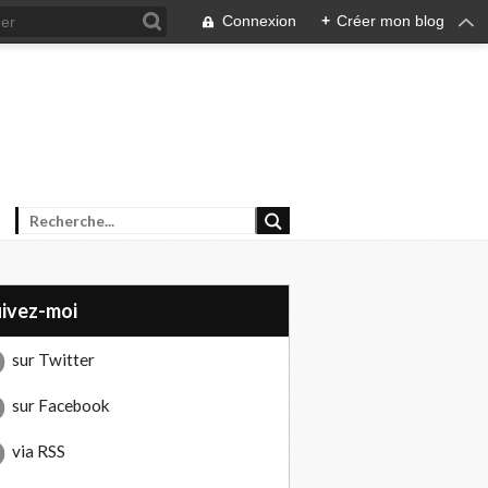
Connexion
+
Créer mon blog
uivez-moi
sur Twitter
sur Facebook
via RSS