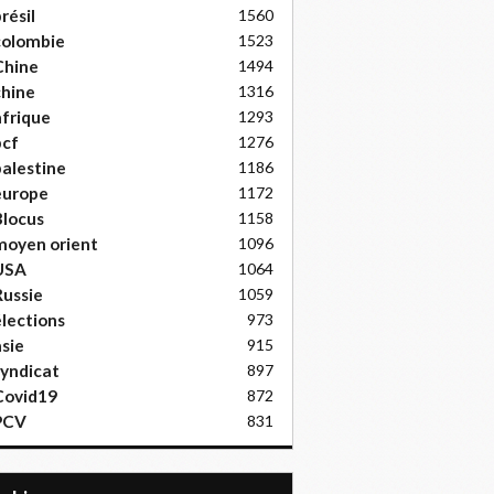
résil
1560
colombie
1523
Chine
1494
hine
1316
frique
1293
pcf
1276
alestine
1186
europe
1172
locus
1158
moyen orient
1096
USA
1064
ussie
1059
lections
973
sie
915
yndicat
897
Covid19
872
PCV
831