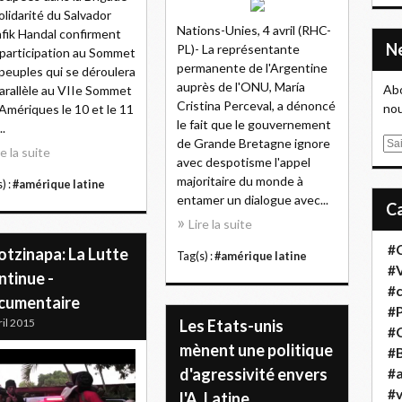
olidarité du Salvador
Nations-Unies, 4 avril (RHC-
fik Handal confirment
PL)- La représentante
 participation au Sommet
permanente de l'Argentine
peuples qui se déroulera
auprès de l'ONU, María
Abo
arallèle au VIIe Sommet
Cristina Perceval, a dénoncé
nou
Amériques le 10 et le 11
le fait que le gouvernement
..
de Grande Bretagne ignore
E
re la suite
avec despotisme l'appel
m
majoritaire du monde à
a
) :
#amérique latine
entamer un dialogue avec...
i
l
Lire la suite
#
otzinapa: La Lutte
Tag(s) :
#amérique latine
#
ntinue -
#
cumentaire
#
ril 2015
Les Etats-unis
#
mènent une politique
#B
d'agressivité envers
#a
#
l'A. Latine