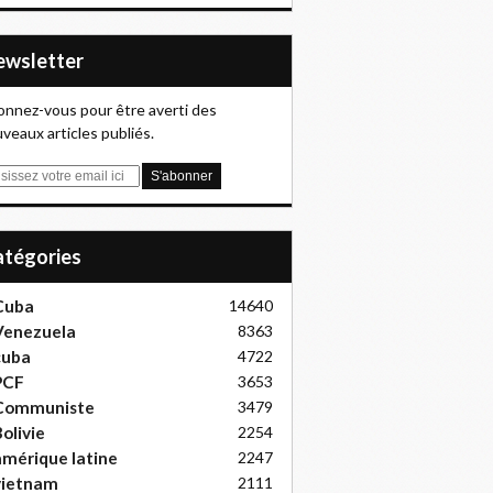
Newsletter
nnez-vous pour être averti des
veaux articles publiés.
Catégories
Cuba
14640
Venezuela
8363
cuba
4722
PCF
3653
Communiste
3479
olivie
2254
mérique latine
2247
vietnam
2111