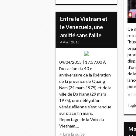
Entre le Vietnam et
le Venezuela, une
Ce d
amitié sans faille
retr
"bús
4 Avril 2015
orga
proc
disp
04/04/2015 | 17:57:00 À
d’un
l’occasion du 40 e
de l
anniversaire de la libération
lanc
de la province de Quang
pour 
Nam (24 mars 1975) et de la
ville de Dà Nang (29 mars
Li
1975), une délégation
Tag(s
vénézuélienne s’est rendue
sur place fin mars.
Reportage de la Voix du
Vietnam....
Ma
Lire la suite