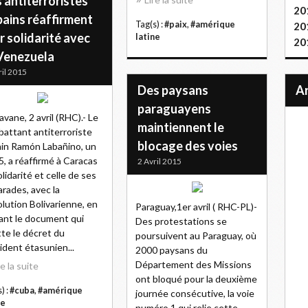
 antiterroristes
20
bains réaffirment
Tag(s) :
#paix
,
#amérique
20
r solidarité avec
latine
20
 Venezuela
ril 2015
Des paysans
paraguayens
avane, 2 avril (RHC).- Le
maintiennent le
attant antiterroriste
blocage des voies
in Ramón Labañino, un
5, a réaffirmé à Caracas
2 Avril 2015
olidarité et celle de ses
rades, avec la
lution Bolivarienne, en
Paraguay,1er avril ( RHC-PL)-
ant le document qui
Des protestations se
tte le décret du
poursuivent au Paraguay, où
ident étasunien...
2000 paysans du
Département des Missions
re la suite
ont bloqué pour la deuxième
) :
#cuba
,
#amérique
journée consécutive, la voie
ne
numéro 1 qui relie cette