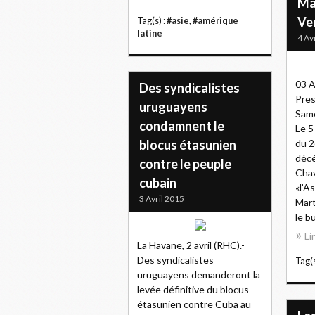
Ma
Ve
Tag(s) :
#asie
,
#amérique
latine
4 Av
03 A
Des syndicalistes
Pres
uruguayens
Same
condamnent le
Le 5
blocus étasunien
du 2
décè
contre le peuple
Chav
cubain
«l’A
3 Avril 2015
Mart
le b
Li
La Havane, 2 avril (RHC).-
Des syndicalistes
Tag(s
uruguayens demanderont la
levée définitive du blocus
étasunien contre Cuba au