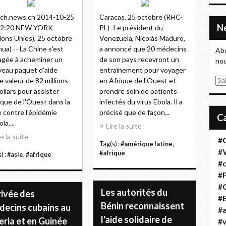
ch.news.cn 2014-10-25
Caracas, 25 octobre (RHC-
52:20 NEW YORK
PL)- Le président du
ions Unies), 25 octobre
Venezuela, Nicolás Maduro,
hua) -- La Chine s'est
a annoncé que 20 médecins
Abo
gée à acheminer un
de son pays recevront un
nou
eau paquet d'aide
entraînement pour voyager
e valeur de 82 millions
en Afrique de l'Ouest et
E
ollars pour assister
prendre soin de patients
m
rique de l'Ouest dans la
infectés du virus Ebola. Il a
a
e contre l'épidémie
précisé que de façon...
i
la,...
l
Lire la suite
re la suite
#
Tag(s) :
#amérique latine
,
#
#afrique
) :
#asie
,
#afrique
#
#
#
Les autorités du
rivée des
#B
Bénin reconnaissent
decins cubains au
#a
l'aide solidaire de
eria et en Guinée
#