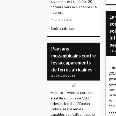
jugement est tombé le 20
octobre vers minuit après 14
heures...
La
Lire la suite
son
Tag(s) :
#afrique
sol
lut
pe
Paysans
21 O
mozambicains contre
les accaparements
Lisb
de terres africaines
2014
21 Octobre 2014
géné
géné
port
Maputo – Avec sa côte qui
nati
scintille sur plus de 1500
Arme
miles au bord de l’Océan
son 
Indien, ses réserves
avec
capables de rivaliser avec le