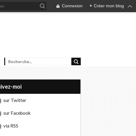
Connexion
+
Créer mon blog
uivez-moi
sur Twitter
sur Facebook
via RSS