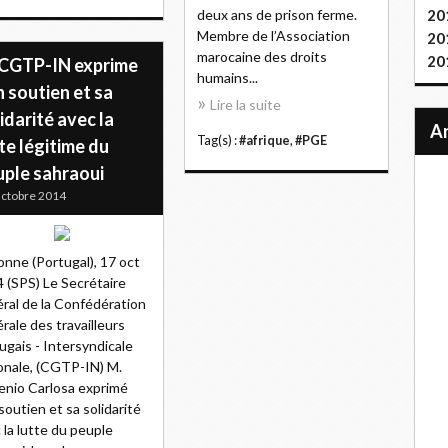
deux ans de prison ferme.
20
Membre de l’Association
20
marocaine des droits
20
 CGTP-IN exprime
humains...
 soutien et sa
Lire la suite
idarité avec la
Tag(s) :
#afrique
,
#PGE
te légitime du
uple sahraoui
ctobre 2014
onne (Portugal), 17 oct
 (SPS) Le Secrétaire
ral de la Confédération
rale des travailleurs
ugais - Intersyndicale
onale, (CGTP-IN) M.
nio Carlosa exprimé
soutien et sa solidarité
 la lutte du peuple