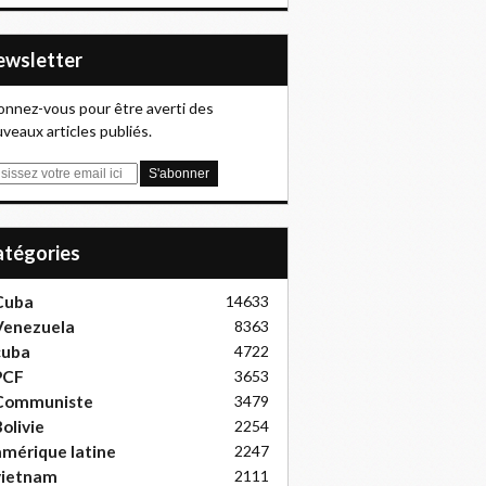
Newsletter
nnez-vous pour être averti des
veaux articles publiés.
Catégories
Cuba
14633
Venezuela
8363
cuba
4722
PCF
3653
Communiste
3479
olivie
2254
mérique latine
2247
vietnam
2111