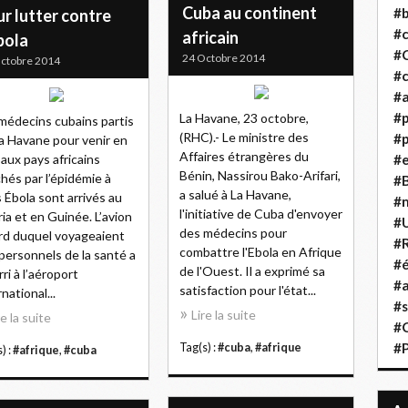
Cuba au continent
#b
r lutter contre
#
africain
bola
#
24 Octobre 2014
ctobre 2014
#c
#a
#
La Havane, 23 octobre,
médecins cubains partis
(RHC).- Le ministre des
#p
a Havane pour venir en
Affaires étrangères du
 aux pays africains
#
Bénin, Nassirou Bako-Arifari,
hés par l’épidémie à
#B
a salué à La Havane,
s Ébola sont arrivés au
#
l'initiative de Cuba d'envoyer
ria et en Guinée. L’avion
#
des médecins pour
rd duquel voyageaient
#R
combattre l'Ebola en Afrique
personnels de la santé a
#é
de l'Ouest. Il a exprimé sa
rri à l’aéroport
#a
satisfaction pour l'état...
national...
#s
Lire la suite
re la suite
#
#
Tag(s) :
#cuba
,
#afrique
) :
#afrique
,
#cuba