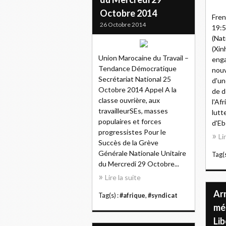
Octobre 2014
Fren
26 Octobre 2014
19:
(Nat
(Xin
Union Marocaine du Travail –
enga
Tendance Démocratique
nouv
Secrétariat National 25
d'un
Octobre 2014 Appel A la
de d
classe ouvrière, aux
l'Af
travailleurSEs, masses
lutt
populaires et forces
d'Ebo
progressistes Pour le
Li
Succès de la Grève
Générale Nationale Unitaire
Tag(s
du Mercredi 29 Octobre...
Lire la suite
Ar
Tag(s) :
#afrique
,
#syndicat
mé
Lib