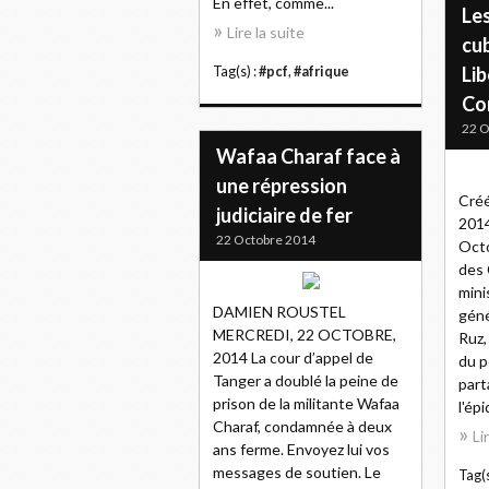
En effet, comme...
Le
Lire la suite
cu
Lib
Tag(s) :
#pcf
,
#afrique
Co
22 O
Wafaa Charaf face à
une répression
Créé
judiciaire de fer
2014
22 Octobre 2014
Octo
des 
mini
DAMIEN ROUSTEL
géné
MERCREDI, 22 OCTOBRE,
Ruz,
2014 La cour d’appel de
du p
Tanger a doublé la peine de
part
prison de la militante Wafaa
l'ép
Charaf, condamnée à deux
Li
ans ferme. Envoyez lui vos
messages de soutien. Le
Tag(s