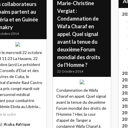
Marie-Christine
s collaborateurs
Vergiat :
bains partent au
20
Condamnation de
éria et en Guinée
Wafa Charaf en
nakry
appel. Quel signal
ctobre 2014
avant la tenue du
deuxième Forum
 le mercredi 22 octobre
mondial des droits
 11:23 La Havane, 22
de l'Homme ?
bre (acn) Le président
Conseils d'État et des
22 Octobre 2014
20
stres de Cuba, le
20
ral d'armée Raul Castro
20
 a pris congé mardi soir
Condamnation de Wafa
20
ersonnel médical
Charaf en appel. Quel signal
20
ant pour combattre
avant la tenue du deuxième
20
idémie Ebola au Libéria...
Forum mondial des droits de
20
re la suite
l'Homme ? Hier, la cour
20
d’appel de Tanger a
) :
#cuba
,
#afrique
20
condamné Wafa Charaf à