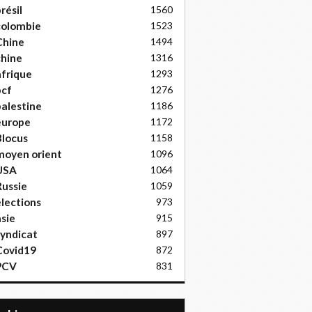
résil
1560
colombie
1523
Chine
1494
hine
1316
frique
1293
pcf
1276
alestine
1186
europe
1172
locus
1158
moyen orient
1096
USA
1064
ussie
1059
lections
973
sie
915
yndicat
897
Covid19
872
PCV
831