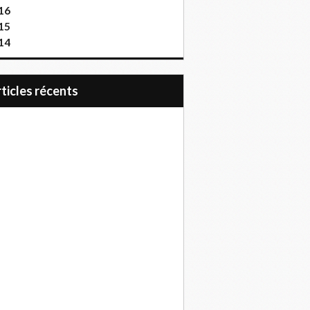
16
15
14
articles récents