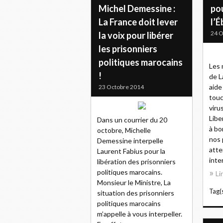
Michel Demessine :
pou
La France doit lever
l’É
24 O
la voix pour libérer
les prisonniers
politiques marocains
Les 
!
de L
aide
23 Octobre 2014
touc
viru
Libe
Dans un courrier du 20
à bo
octobre, Michelle
nos 
Demessine interpelle
atte
Laurent Fabius pour la
inter
libération des prisonniers
politiques marocains.
Li
Monsieur le Ministre, La
Tag(s
situation des prisonniers
politiques marocains
m’appelle à vous interpeller.