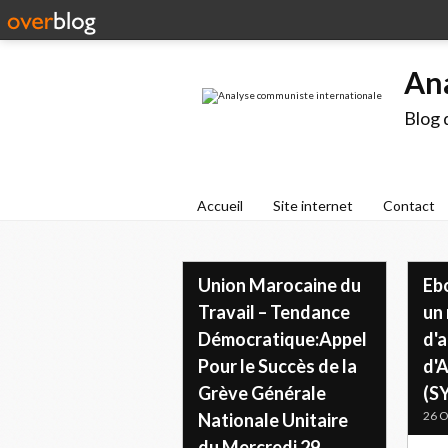
An
Blog 
Accueil
Site internet
Contact
Union Marocaine du
Ebo
Travail – Tendance
un
Démocratique:Appel
d'a
Pour le Succès de la
d'A
Grève Générale
(S
26 O
Nationale Unitaire
du Mercredi 29