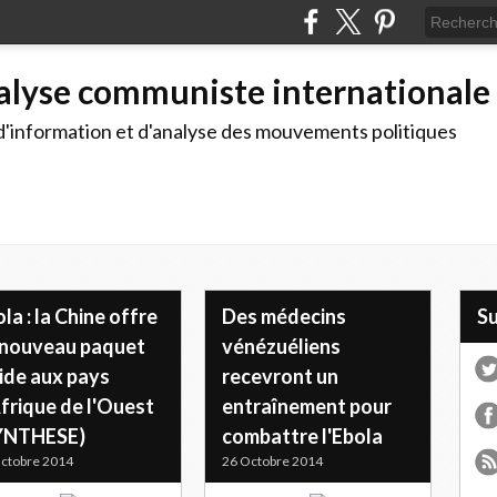
alyse communiste internationale
d'information et d'analyse des mouvements politiques
la : la Chine offre
Des médecins
S
 nouveau paquet
vénézuéliens
ide aux pays
recevront un
frique de l'Ouest
entraînement pour
YNTHESE)
combattre l'Ebola
ctobre 2014
26 Octobre 2014