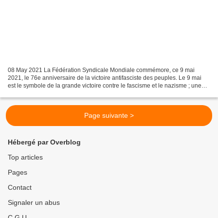
08 May 2021 La Fédération Syndicale Mondiale commémore, ce 9 mai
2021, le 76e anniversaire de la victoire antifasciste des peuples. Le 9 mai
est le symbole de la grande victoire contre le fascisme et le nazisme ; une
victoire qui, pendant la Seconde Guerre...
Page suivante >
Hébergé par Overblog
Top articles
Pages
Contact
Signaler un abus
C.G.U.