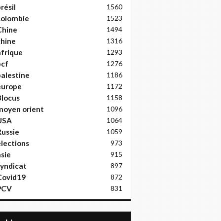
résil
1560
colombie
1523
Chine
1494
hine
1316
frique
1293
pcf
1276
alestine
1186
europe
1172
locus
1158
moyen orient
1096
USA
1064
ussie
1059
lections
973
sie
915
yndicat
897
Covid19
872
PCV
831