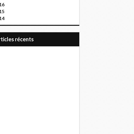
16
15
14
articles récents