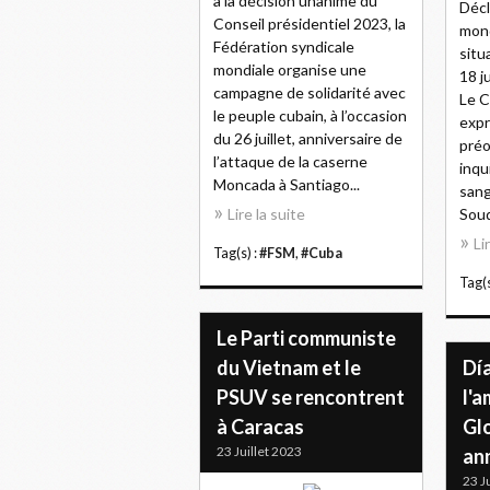
à la décision unanime du
Décl
Conseil présidentiel 2023, la
mond
Fédération syndicale
situ
mondiale organise une
18 j
campagne de solidarité avec
Le C
le peuple cubain, à l’occasion
expr
du 26 juillet, anniversaire de
préo
l’attaque de la caserne
inqu
Moncada à Santiago...
sang
Lire la suite
Soud
Li
Tag(s) :
#FSM
,
#Cuba
Tag(s
Le Parti communiste
du Vietnam et le
Día
PSUV se rencontrent
l'
à Caracas
Gl
23 Juillet 2023
an
23 J