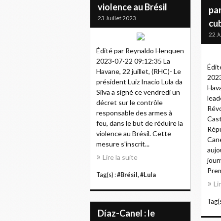
violence au Brésil
pa
23 Juillet 2023
cu
22 J
Édité par Reynaldo Henquen
2023-07-22 09:12:35 La
Édit
Havane, 22 juillet, (RHC)- Le
2023
président Luiz Inacio Lula da
Hava
Silva a signé ce vendredi un
lead
décret sur le contrôle
Révo
responsable des armes à
Cast
feu, dans le but de réduire la
Répu
violence au Brésil. Cette
Cane
mesure s'inscrit...
aujo
Lire la suite
jour
Prem
Tag(s) :
#Brésil
,
#Lula
Li
Tag(s
Díaz-Canel : le