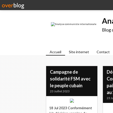
An
Blog 
Accueil
Site internet
Contact
Campagne de
Dé
solidarité FSM avec
Con
le peuple cubain
pai
23 Juillet 2023
au
23 J
18 Jul 2023 Conformément