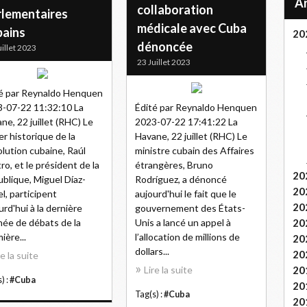
collaboration
rlementaires
médicale avec Cuba
bains
20
dénoncée
uillet 2023
23 Juillet 2023
é par Reynaldo Henquen
-07-22 11:32:10 La
Édité par Reynaldo Henquen
ne, 22 juillet (RHC) Le
2023-07-22 17:41:22 La
er historique de la
Havane, 22 juillet (RHC) Le
lution cubaine, Raúl
ministre cubain des Affaires
ro, et le président de la
étrangères, Bruno
20
blique, Miguel Díaz-
Rodríguez, a dénoncé
20
l, participent
aujourd'hui le fait que le
20
urd'hui à la dernière
gouvernement des États-
née de débats de la
Unis a lancé un appel à
20
ière...
l’allocation de millions de
20
dollars...
20
re la suite
Lire la suite
20
) :
#Cuba
20
Tag(s) :
#Cuba
20