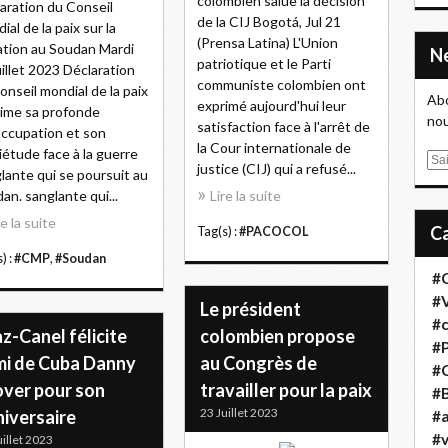
colombien salue la décision
aration du Conseil
de la CIJ Bogotá, Jul 21
ial de la paix sur la
(Prensa Latina) L'Union
ation au Soudan Mardi
patriotique et le Parti
uillet 2023 Déclaration
communiste colombien ont
onseil mondial de la paix
Abo
exprimé aujourd'hui leur
ime sa profonde
nou
satisfaction face à l'arrêt de
ccupation et son
la Cour internationale de
iétude face à la guerre
E
justice (CIJ) qui a refusé...
lante qui se poursuit au
m
an. sanglante qui...
Lire la suite
a
re la suite
i
Tag(s) :
#PACOCOL
l
) :
#CMP
,
#Soudan
#
#
Le président
#
z-Canel félicite
colombien propose
#
ami de Cuba Danny
au Congrès de
#
over pour son
travailler pour la paix
#B
23 Juillet 2023
niversaire
#a
#
uillet 2023