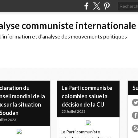
alyse communiste internationale
d'information et d'analyse des mouvements politiques
claration du
Le Parti communiste
S
seil mondial de la
colombien salue la
x sur la situation
décision de la CIJ
23 Juillet 2023
 Soudan
uillet 2023
Le Parti communiste