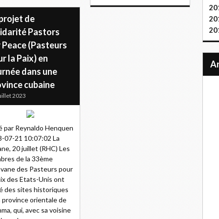
20
projet de
20
20
idarité Pastors
r Peace (Pasteurs
r la Paix) en
urnée dans une
ovince cubaine
uillet 2023
é par Reynaldo Henquen
-07-21 10:07:02 La
ne, 20 juillet (RHC) Les
bres de la 33ème
vane des Pasteurs pour
aix des Etats-Unis ont
té des sites historiques
a province orientale de
ma, qui, avec sa voisine