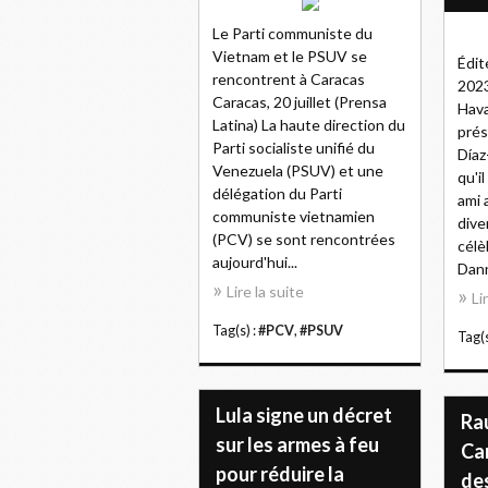
Le Parti communiste du
Vietnam et le PSUV se
Édit
rencontrent à Caracas
2023
Caracas, 20 juillet (Prensa
Hava
Latina) La haute direction du
prés
Parti socialiste unifié du
Díaz
Venezuela (PSUV) et une
qu'i
délégation du Parti
ami 
communiste vietnamien
dive
(PCV) se sont rencontrées
célè
aujourd'hui...
Dann
Lire la suite
Li
Tag(s) :
#PCV
,
#PSUV
Tag(s
Lula signe un décret
Raú
sur les armes à feu
Can
pour réduire la
de