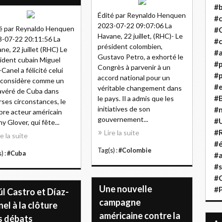
#b
Édité par Reynaldo Henquen
#
2023-07-22 09:07:06 La
é par Reynaldo Henquen
#
Havane, 22 juillet, (RHC)- Le
-07-22 20:11:56 La
#c
président colombien,
ne, 22 juillet (RHC) Le
#a
Gustavo Petro, a exhorté le
ident cubain Miguel
#
Congrès à parvenir à un
-Canel a félicité celui
#p
accord national pour un
l considère comme un
#
véritable changement dans
avéré de Cuba dans
#B
le pays. Il a admis que les
rses circonstances, le
initiatives de son
#
bre acteur américain
gouvernement...
#
y Glover, qui fête...
#R
Lire la suite
re la suite
#é
Tag(s) :
#Colombie
) :
#Cuba
#a
#s
#
Une nouvelle
#
l Castro et Díaz-
campagne
el à la clôture
américaine contre la
s débats