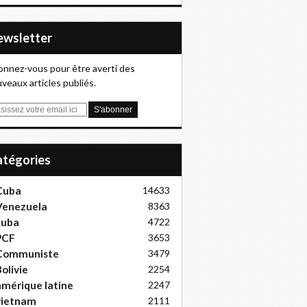
Newsletter
nnez-vous pour être averti des
veaux articles publiés.
Catégories
Cuba
14633
Venezuela
8363
cuba
4722
PCF
3653
Communiste
3479
olivie
2254
mérique latine
2247
vietnam
2111