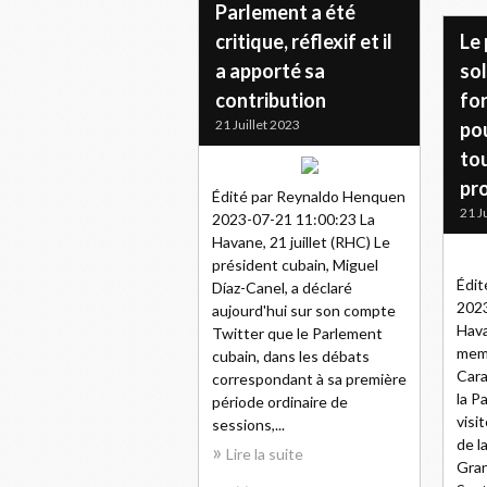
Parlement a été
critique, réflexif et il
Le 
a apporté sa
sol
contribution
fo
21 Juillet 2023
pou
to
pr
Édité par Reynaldo Henquen
21 J
2023-07-21 11:00:23 La
Havane, 21 juillet (RHC) Le
président cubain, Miguel
Édit
Díaz-Canel, a déclaré
2023
aujourd'hui sur son compte
Hava
Twitter que le Parlement
mem
cubain, dans les débats
Cara
correspondant à sa première
la P
période ordinaire de
visi
sessions,...
de l
Lire la suite
Gran