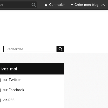
Connexion
+
Créer mon blog
uivez-moi
sur Twitter
sur Facebook
via RSS