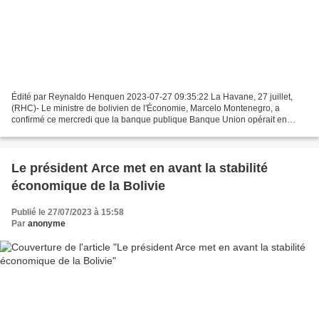
Édité par Reynaldo Henquen 2023-07-27 09:35:22 La Havane, 27 juillet,
(RHC)- Le ministre de bolivien de l'Économie, Marcelo Montenegro, a
confirmé ce mercredi que la banque publique Banque Union opérait en
yuan et assuré que le gouvernement bolivien négociait...
Le président Arce met en avant la stabilité
économique de la Bolivie
Publié le 27/07/2023 à 15:58
Par
anonyme