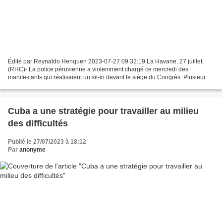
Édité par Reynaldo Henquen 2023-07-27 09:32:19 La Havane, 27 juillet,
(RHC)- La police péruvienne a violemment chargé ce mercredi des
manifestants qui réalisaient un sit-in devant le siège du Congrès. Plusieurs
d'entre eux ont été battus et poursuivis...
Cuba a une stratégie pour travailler au milieu
des difficultés
Publié le 27/07/2023 à 18:12
Par
anonyme