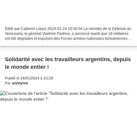
Édité par Catherin López 2024-01-24 10:56:54 Le ministre de la Défense du
Venezuela, le général Vladimir Padrino, a annoncé mardi que 18 militaires
ont été dégradés et expulsés des Forces armées nationales bolivariennes
La Havane, 24 janvier, (RHC)- Le...
Solidarité avec les travailleurs argentins, depuis
le monde entier !
Publié le 26/01/2024 à 23:29
Par
anonyme