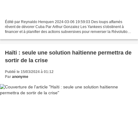
Édité par Reynaldo Henquen 2024-03-06 19:59:03 Des loups affamés
rêvent de dévorer Cuba Par Arthur Gonzalez Les Yankees s'obstinent à
financer et à planifier des actions subversives pour renverser la Révolution
cubaine, parce qu'ils n'acceptent pas d'avoir...
Haïti : seule une solution haïtienne permettra de
sortir de la crise
Publié le 15/03/2024 à 01:12
Par
anonyme