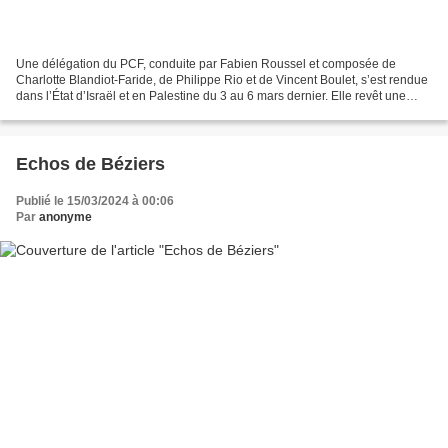
Une délégation du PCF, conduite par Fabien Roussel et composée de
Charlotte Blandiot-Faride, de Philippe Rio et de Vincent Boulet, s’est rendue
dans l’État d’Israël et en Palestine du 3 au 6 mars dernier. Elle revêt une
importance politique cruciale car...
Echos de Béziers
Publié le 15/03/2024 à 00:06
Par
anonyme