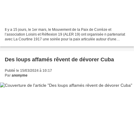
Il y a 15 jours, le 1er mars, le Mouvement de la Paix de Corrèze et
l’association Loisirs et Réflexion 19 (ALER 19) ont organisée n partenariat
avec La Courtine 1917 une soirée pour la paix articulée autour d'une
conférence sur la mutinerie des soldats...
Des loups affamés rêvent de dévorer Cuba
Publié le 15/03/2024 à 10:17
Par
anonyme