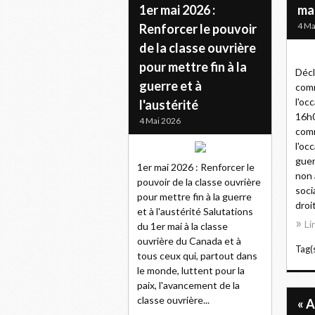
1er mai 2026 :
ma
4 Ma
Renforcer le pouvoir
de la classe ouvrière
pour mettre fin à la
Décl
guerre et à
comm
l'oc
l'austérité
16h0
4 Mai 2026
comm
l'oc
guer
1er mai 2026 : Renforcer le
non 
pouvoir de la classe ouvrière
soci
pour mettre fin à la guerre
droi
et à l'austérité Salutations
Li
du 1er mai à la classe
ouvrière du Canada et à
Tag(s
tous ceux qui, partout dans
le monde, luttent pour la
paix, l'avancement de la
classe ouvrière...
« 