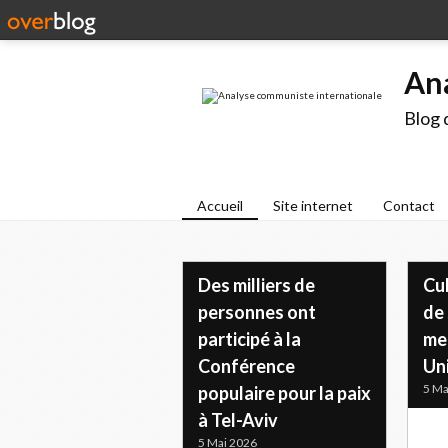
An
Blog 
Accueil
Site internet
Contact
Des milliers de
Cu
personnes ont
de 
participé à la
me
Conférence
Un
5 Ma
populaire pour la paix
à Tel-Aviv
5 Mai 2026