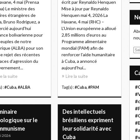
avane, 4 mai (Prensa
écrit par Reynaldo Henquen
na) Le ministre des
Mise à jour par Reynaldo
ires étrangères de
Henquen mai 4, 2026 La
, Bruno Rodríguez, a
Havane, 4 mai (RHC) –
rcié aujourd’hui
L’Union européenne a alloué
Abo
liance bolivarienne pour
2,85 millions d’euros au
nou
peuples de notre
Programme alimentaire
ique (ALBA) pour son
mondial (PAM) afin de
E
e rejet des récentes
renforcer l’aide humanitaire
m
ces d’agression du
à Cuba, a annoncé
a
ernement...
aujourd’hui...
i
re la suite
Lire la suite
l
#
) :
#Cuba
,
#ALBA
Tag(s) :
#Cuba
,
#PAM
#
#
#
minaire
Des intellectuels
#
ologique sur le
brésiliens expriment
#B
mmunisme
leur solidarité avec
#a
i 2026
Cuba
#