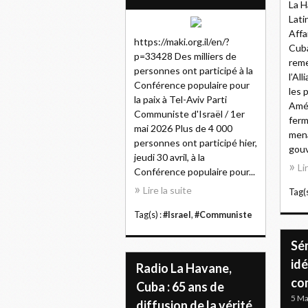
La H
Lati
Affa
https://maki.org.il/en/?
Cuba
p=33428 Des milliers de
reme
personnes ont participé à la
l’Al
Conférence populaire pour
les 
la paix à Tel-Aviv Parti
Amér
Communiste d'Israël / 1er
ferm
mai 2026 Plus de 4 000
mena
personnes ont participé hier,
gouv
jeudi 30 avril, à la
Li
Conférence populaire pour...
Lire la suite
Tag(s
Tag(s) :
#Israel
,
#Communiste
Sé
idé
Radio La Havane,
co
Cuba : 65 ans de
5 Ma
diffusion de la vérité