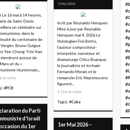
5 Mai 2026
#b
#
i Le 16 mai à 14 heures,
#
airie de Saint-Denis
écrit par Reynaldo Henquen
#c
eillera un séminaire sur
Mise à jour par Reynaldo
#a
ommunisme, dans la
Henquen mai 4, 2026 Le
#
inuité du centenaire de
théologien Frei Betto,
#p
 Vergès. Bruno Guigue
l’auteur-compositeur-
#
ry Yee-Chong-Tchi-Kan
interprète, narrateur et
#B
rviendront autour de
dramaturge Chico Buarque,
 Marx et du «
#
le journaliste et écrivain
unisme réunionnais...
#
Fernando Morais et le
#R
re la suite
romancier Eric Nepomuceno
figurent...
#é
) :
#PCR
#a
Lire la suite
#s
Tag(s) :
#Cuba
#
laration du Parti
#
mmuniste d'Israël
1er Mai 2026 –
'occasion du 1er