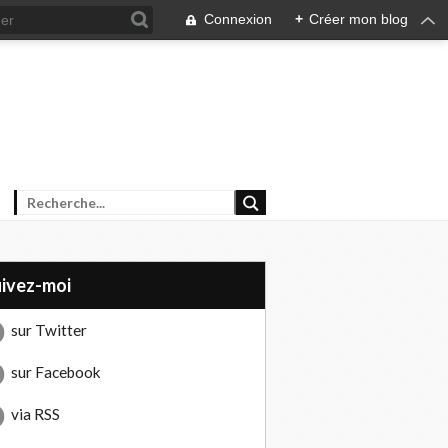
Connexion
+
Créer mon blog
uivez-moi
sur Twitter
sur Facebook
via RSS