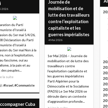
Journée de
i
mobilisation et de
i 2026
20
lutte des travailleurs
contre l’exploitation
aration du Parti
capitaliste et les
uniste d'Israël à
guerres impérialistes
casion du 1er mai 5/4/26,
8 Déclaration du Parti
4 Mai 2026
uniste d'Israël à
casion du 1er mai Non à la
re, non à l'exploitation,
1er Mai 2026 – Journée de
au fascisme, oui au
mobilisation et de lutte des
20
alisme, à la paix et au
travailleurs contre
20
t des peuples...
l’exploitation capitaliste et
20
les guerres impérialistes
re la suite
20
Parti Algérien pour la
20
) :
#Israel
,
#Communiste
Démocratie et le Socialisme
20
(PADS) Le 1er Mai 2026 se
20
déroule dans un contexte
20
d’aggravation profonde...
Accompagner Cuba
20
Lire la suite