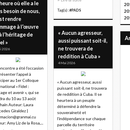
’heure où elle a le
20
s besoin de nous,
Tag(s) :
#PADS
20
20
st rendre
mmage à l’œuvre
« Aucun agresseur,
à l’héritage de
aussi puissant soit-il,
el »
ne trouvera de
i 2026
reddition à Cuba »
4 Mai 2026
encontre a été l’occasion
résenter l’appel à
iciper au 1er Colloque
« Aucun agresseur, aussi
national « Fidel :
puissant soit-il, ne trouvera
tage et avenir », qui se
de reddition à Cuba. Il se
dra du 10 au 13 août
heurtera à un peuple
hain Auteur: Laura
déterminé à défendre la
edes Giraldez |
souveraineté et
rmacion@granmai.cu
l’indépendance sur chaque
ur: Amy Liz de la Rosa,...
parcelle du territoire