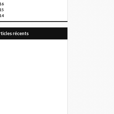
16
15
14
articles récents