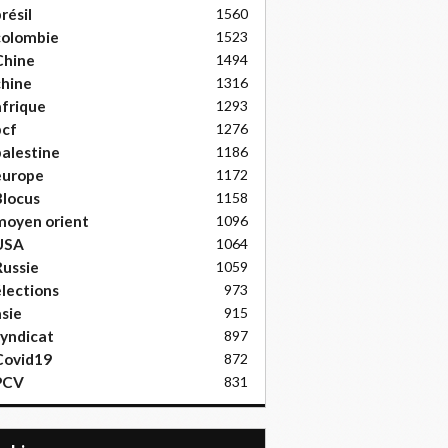
résil
1560
colombie
1523
Chine
1494
hine
1316
frique
1293
pcf
1276
alestine
1186
europe
1172
locus
1158
moyen orient
1096
USA
1064
ussie
1059
lections
973
sie
915
yndicat
897
Covid19
872
PCV
831