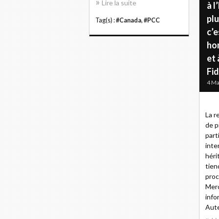
Lire la suite
à l
plu
Tag(s) :
#Canada
,
#PCC
c’e
ho
et 
Fid
4 Ma
La r
de p
part
inter
héri
tien
proc
Merc
info
Aute