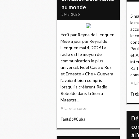
au monde
5 Mai 2026
5 ma
la m
accu
écrit par Reynaldo Henquen
le c
Mise à jour par Reynaldo
cont
Henquen mai 4, 2026 La
Paul
radio est le moyen de
et A
communication le plus
inte
universel. Fidel Castro Ruz
Karl
et Ernesto « Che » Guevara
comm
l’avaient bien compris
Li
lorsqu’ils créèrent Radio
Rebelde dans la Sierra
Tag(s
Maestra...
Lire la suite
Déc
Tag(s) :
#Cuba
co
à l