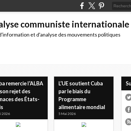
alyse communiste internationale
d'information et d'analyse des mouvements politiques
ba remercie l’ALBA
L’UE soutient Cuba
S
son rejet des
par le biais du
naces des États-
Programme
is
alimentaire mondial
i 2026
5 Mai 2026