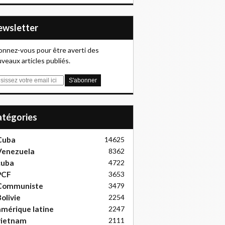
Newsletter
nnez-vous pour être averti des
veaux articles publiés.
Catégories
Cuba
14625
Venezuela
8362
cuba
4722
PCF
3653
Communiste
3479
olivie
2254
mérique latine
2247
vietnam
2111