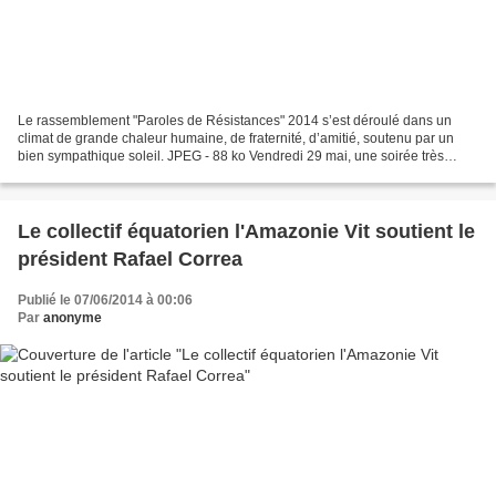
Le rassemblement "Paroles de Résistances" 2014 s’est déroulé dans un
climat de grande chaleur humaine, de fraternité, d’amitié, soutenu par un
bien sympathique soleil. JPEG - 88 ko Vendredi 29 mai, une soirée très
émouvante a ouvert ce 8ème rassemblement....
Le collectif équatorien l'Amazonie Vit soutient le
président Rafael Correa
Publié le 07/06/2014 à 00:06
Par
anonyme