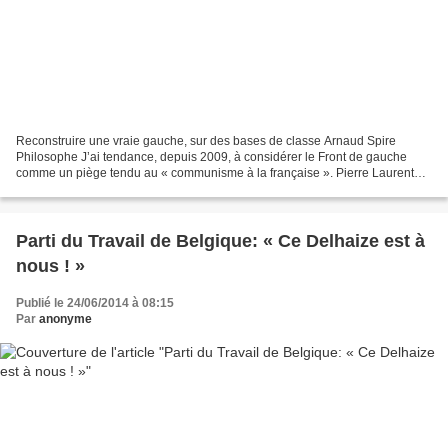
Reconstruire une vraie gauche, sur des bases de classe Arnaud Spire
Philosophe J’ai tendance, depuis 2009, à considérer le Front de gauche
comme un piège tendu au ­« communisme à la française ». Pierre ­Laurent
lui-même y a fait plusieurs fois allusion...
Parti du Travail de Belgique: « Ce Delhaize est à
nous ! »
Publié le 24/06/2014 à 08:15
Par
anonyme