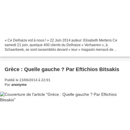
« Ce Delhaize est à nous ! » 22 Juin 2014 auteur: Elisabeth Mertens Ce
samedi 21 juin, quelque 400 clients du Delhaize « Verhaeren », à
Schaerbeek, se sont rassemblés devant « leur » magasin menacé de
fermeture pour crier haut et fort leur colère, témoigner...
Grèce : Quelle gauche ? Par Eftichios Bitsakis
Publié le 23/06/2014 à 22:01
Par
anonyme