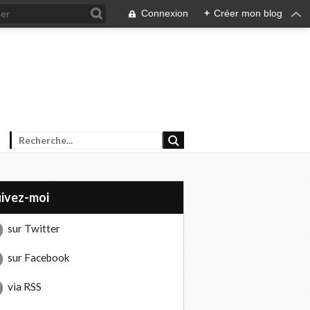
Connexion
+
Créer mon blog
uivez-moi
sur Twitter
sur Facebook
via RSS