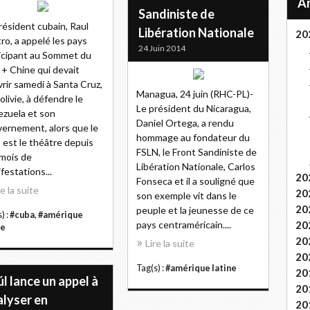
Sandiniste de
résident cubain, Raul
Libération Nationale
20
ro, a appelé les pays
24 Juin 2014
icipant au Sommet du
+ Chine qui devait
vrir samedi à Santa Cruz,
Managua, 24 juin (RHC-PL)-
olivie, à défendre le
Le président du Nicaragua,
zuela et son
Daniel Ortega, a rendu
ernement, alors que le
hommage au fondateur du
 est le théâtre depuis
FSLN, le Front Sandiniste de
mois de
Libération Nationale, Carlos
festations...
20
Fonseca et il a souligné que
re la suite
20
son exemple vit dans le
20
peuple et la jeunesse de ce
) :
#cuba
,
#amérique
pays centraméricain....
20
ne
20
Lire la suite
20
Tag(s) :
#amérique latine
20
l lance un appel à
20
alyser en
20