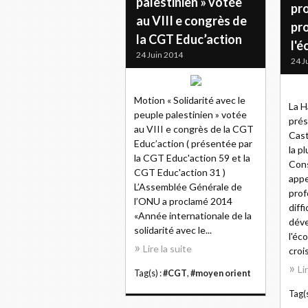
palestinien » votée
pr
au VIII e congrès de
pr
la CGT Educ’action
l'
24 Juin 2014
24 J
Motion « Solidarité avec le
La H
peuple palestinien » votée
prés
au VIII e congrès de la CGT
Cast
Educ’action ( présentée par
la p
la CGT Educ'action 59 et la
Cons
CGT Educ'action 31 )
appe
L’Assemblée Générale de
prof
l’ONU a proclamé 2014
diff
«Année internationale de la
dév
solidarité avec le...
l'éc
Lire la suite
croi
Li
Tag(s) :
#CGT
,
#moyen orient
Tag(s