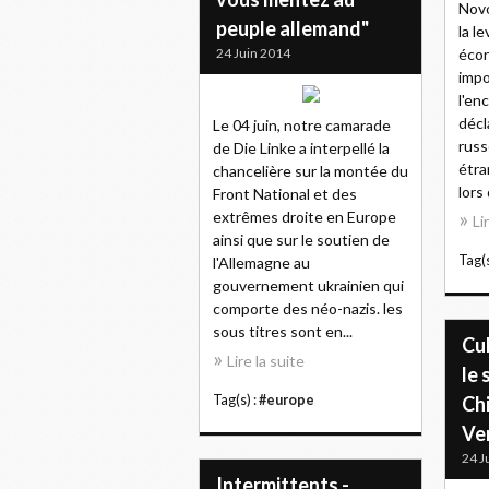
Novo
peuple allemand"
la l
24 Juin 2014
écon
impo
l'en
décl
Le 04 juin, notre camarade
russ
de Die Linke a interpellé la
étra
chancelière sur la montée du
lors
Front National et des
extrêmes droite en Europe
Li
ainsi que sur le soutien de
Tag(s
l'Allemagne au
gouvernement ukrainien qui
comporte des néo-nazis. les
sous titres sont en...
Cu
Lire la suite
le
Tag(s) :
#europe
Chi
Ve
24 J
Intermittents -