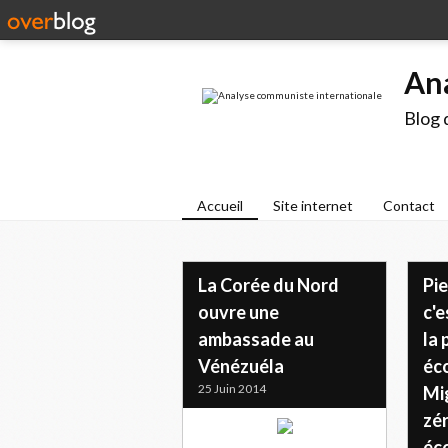
An
Blog 
Accueil
Site internet
Contact
La Corée du Nord
Pie
ouvre une
c'e
ambassade au
la 
Vénézuéla
éc
25 Juin 2014
Mi
zér
éc