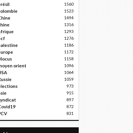
résil
1560
colombie
1523
Chine
1494
hine
1316
frique
1293
pcf
1276
alestine
1186
europe
1172
locus
1158
moyen orient
1096
USA
1064
ussie
1059
lections
973
sie
915
yndicat
897
Covid19
872
PCV
831