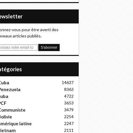
Newsletter
nnez-vous pour être averti des
veaux articles publiés.
Catégories
Cuba
14637
Venezuela
8363
cuba
4722
PCF
3653
Communiste
3479
olivie
2254
mérique latine
2247
vietnam
2111