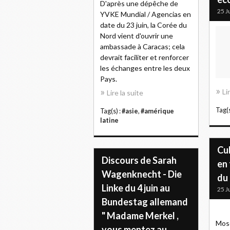
D'après une dépêche de
25 J
YVKE Mundial / Agencias en
date du 23 juin, la Corée du
Nord vient d'ouvrir une
ambassade à Caracas; cela
devrait faciliter et renforcer
les échanges entre les deux
Pays.
Li
Lire la suite
Tag(s
Tag(s) :
#asie
,
#amérique
latine
Cu
Discours de Sarah
en 
Wagenknecht - Die
du
Linke du 4 juin au
25 J
Bundestag allemand
" Madame Merkel ,
Mosc
vous mentez au