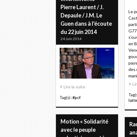
Pierre Laurent / J.
Le p
Depaule / J.M. Le
Cast
Guen dans à l'écoute
part
G77 
du 22 juin 2014
s'ou
24 Juin 2014
en B
Vene
gouv
pays
des 
mani
Li
Lire la suite
Tag(s
Tag(s) :
#pcf
lati
Motion « Solidarité
Raú
avec le peuple
an