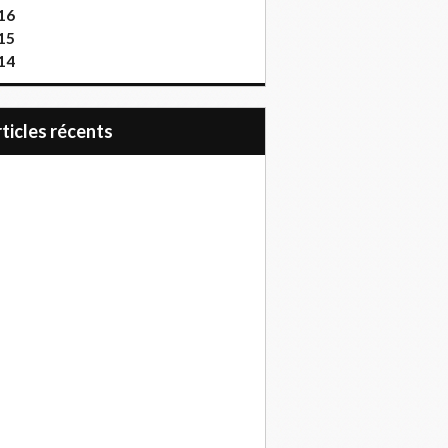
16
15
14
articles récents