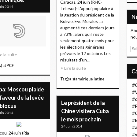
Caracas, 24 juin (RHC-
uin 2014
Telesur)- L'appui populaire à
la gestion du président de la
Bolivie, Evo Morales , a
augmenté ces derniers jours
Abo
à 73% , alors qu'il reste
nou
seulement quatre mois pour
les élections générales
E
prévues le 12 octobre. Les
re la suite
m
résultats d'un...
a
) :
#PCF
Lire la suite
i
l
Tag(s) :
#amérique latine
#
ba: Moscou plaide
#
faveur de la levée
#
Le président de la
 blocus
#
Chine visitera Cuba
uin 2014
#
le mois prochain
#B
24 Juin 2014
#a
ou, 24 juin (Ria
#