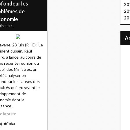
ofondeur les
20
oblèmes de
20
20
économie
uin 2014
avane, 23 juin (RHC).- Le
ident cubain, Raúl
ro, a lancé, au cours de
lus récente réunion du
eil des Ministres, un
l à analyser en
ondeur les causes des
icultés qui entravent le
eloppement de
onomie dont la
ssance...
re la suite
) :
#Cuba