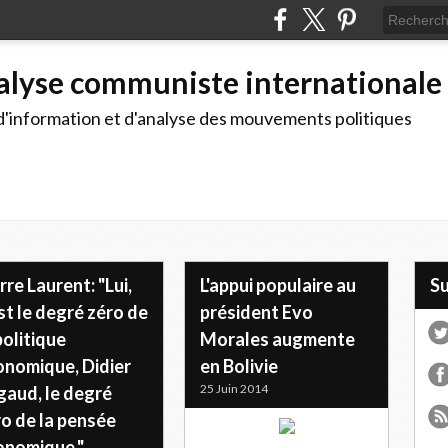
alyse communiste internationale
d'information et d'analyse des mouvements politiques
rre Laurent: "Lui,
L'appui populaire au
S
st le degré zéro de
président Evo
politique
Morales augmente
onomique, Didier
en Bolivie
25 Juin 2014
gaud, le degré
o de la pensée
onomique."