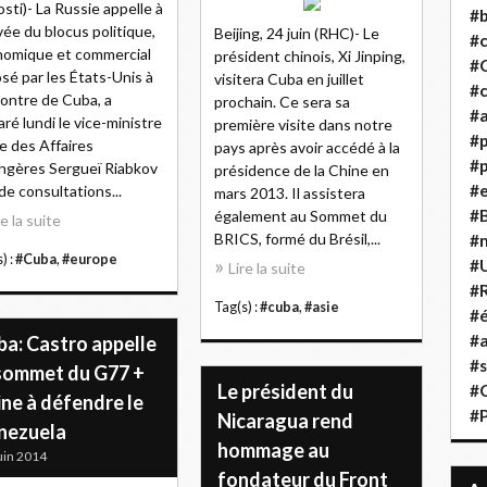
sti)- La Russie appelle à
#b
evée du blocus politique,
Beijing, 24 juin (RHC)- Le
#
omique et commercial
président chinois, Xi Jinping,
#
sé par les États-Unis à
visitera Cuba en juillet
#c
contre de Cuba, a
prochain. Ce sera sa
#a
aré lundi le vice-ministre
première visite dans notre
#
e des Affaires
pays après avoir accédé à la
#p
ngères Sergueï Riabkov
présidence de la Chine en
#
 de consultations...
mars 2013. Il assistera
#B
également au Sommet du
re la suite
BRICS, formé du Brésil,...
#
) :
#Cuba
,
#europe
#
Lire la suite
#R
Tag(s) :
#cuba
,
#asie
#é
#a
ba: Castro appelle
#s
 sommet du G77 +
Le président du
#
ne à défendre le
#
Nicaragua rend
nezuela
hommage au
uin 2014
fondateur du Front