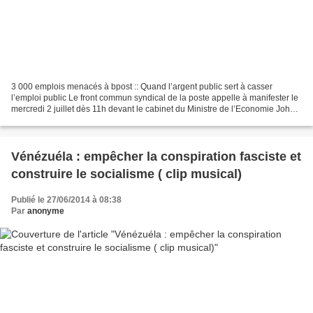
3 000 emplois menacés à bpost :: Quand l’argent public sert à casser
l’emploi public Le front commun syndical de la poste appelle à manifester le
mercredi 2 juillet dès 11h devant le cabinet du Ministre de l’Economie Johan
Vande Lanotte (sp.a). En effet,...
Vénézuéla : empêcher la conspiration fasciste et
construire le socialisme ( clip musical)
Publié le 27/06/2014 à 08:38
Par
anonyme