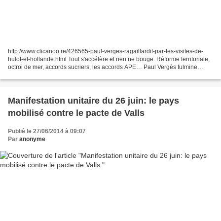
http://www.clicanoo.re/426565-paul-verges-ragaillardit-par-les-visites-de-
hulot-et-hollande.html Tout s'accélère et rien ne bouge. Réforme territoriale,
octroi de mer, accords sucriers, les accords APE… Paul Vergès fulmine
contre la classe politique locale...
Manifestation unitaire du 26 juin: le pays
mobilisé contre le pacte de Valls
Publié le 27/06/2014 à 09:07
Par
anonyme