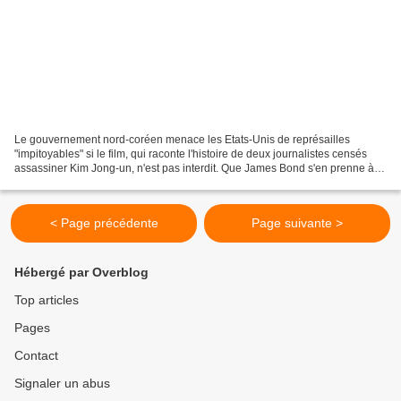
Le gouvernement nord-coréen menace les Etats-Unis de représailles
"impitoyables" si le film, qui raconte l'histoire de deux journalistes censés
assassiner Kim Jong-un, n'est pas interdit. Que James Bond s'en prenne à la
Corée du Nord (dans Meurs un autre...
< Page précédente
Page suivante >
Hébergé par Overblog
Top articles
Pages
Contact
Signaler un abus