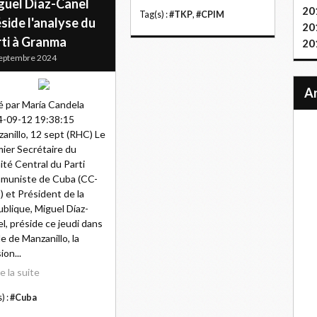
guel Díaz-Canel
20
Tag(s) :
#TKP
,
#CPIM
side l'analyse du
20
rti à Granma
20
eptembre 2024
é par María Candela
-09-12 19:38:15
anillo, 12 sept (RHC) Le
ier Secrétaire du
té Central du Parti
muniste de Cuba (CC-
 et Président de la
blique, Miguel Díaz-
l, préside ce jeudi dans
lle de Manzanillo, la
ion...
re la suite
) :
#Cuba