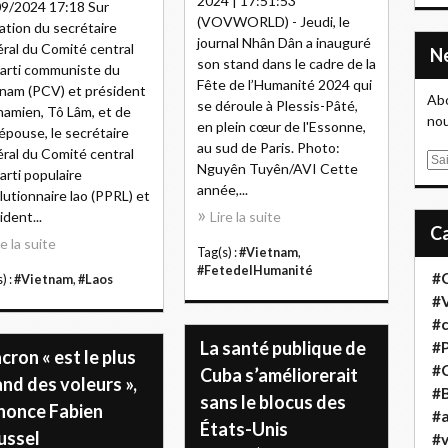
2024 | 17:51:53
9/2024 17:18 Sur
(VOVWORLD) - Jeudi, le
tation du secrétaire
journal Nhân Dân a inauguré
ral du Comité central
son stand dans le cadre de la
arti communiste du
Fête de l’Humanité 2024 qui
nam (PCV) et président
Abo
se déroule à Plessis-Pâté,
namien, Tô Lâm, et de
nou
en plein cœur de l'Essonne,
épouse, le secrétaire
au sud de Paris. Photo:
ral du Comité central
E
Nguyên Tuyên/AVI Cette
arti populaire
m
année,...
lutionnaire lao (PPRL) et
a
ident...
Lire la suite
i
re la suite
l
Tag(s) :
#Vietnam
,
#FetedelHumanité
#
) :
#Vietnam
,
#Laos
#
#
La santé publique de
#
ron « est le plus
#
Cuba s’améliorerait
nd des voleurs »,
#B
sans le blocus des
nonce Fabien
#a
États-Unis
ussel
#