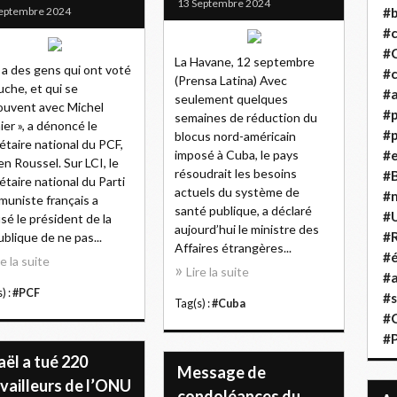
13 Septembre 2024
eptembre 2024
#b
#
#
La Havane, 12 septembre
 y a des gens qui ont voté
#c
(Prensa Latina) Avec
uche, et qui se
#a
seulement quelques
ouvent avec Michel
#
semaines de réduction du
ier », a dénoncé le
#p
blocus nord-américain
étaire national du PCF,
imposé à Cuba, le pays
#
en Roussel. Sur LCI, le
résoudrait les besoins
#B
étaire national du Parti
actuels du système de
#
uniste français a
santé publique, a déclaré
#
sé le président de la
aujourd’hui le ministre des
#R
blique de ne pas...
Affaires étrangères...
#é
re la suite
Lire la suite
#a
) :
#PCF
#s
Tag(s) :
#Cuba
#
#
aël a tué 220
Message de
vailleurs de l’ONU
condoléances du