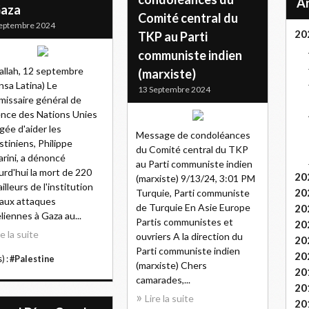
Gaza
Comité central du
eptembre 2024
20
TKP au Parti
communiste indien
llah, 12 septembre
(marxiste)
nsa Latina) Le
13 Septembre 2024
issaire général de
ence des Nations Unies
gée d'aider les
Message de condoléances
stiniens, Philippe
du Comité central du TKP
arini, a dénoncé
au Parti communiste indien
urd'hui la mort de 220
20
(marxiste) 9/13/24, 3:01 PM
ailleurs de l'institution
20
Turquie, Parti communiste
aux attaques
de Turquie En Asie Europe
20
éliennes à Gaza au...
Partis communistes et
20
re la suite
ouvriers A la direction du
20
Parti communiste indien
20
) :
#Palestine
(marxiste) Chers
20
camarades,...
20
Lire la suite
20