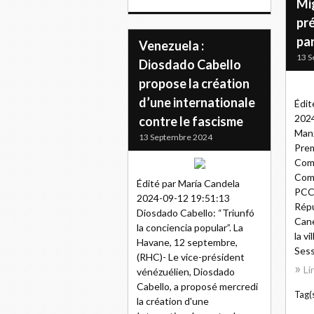
Mi
pré
pa
Venezuela :
13 S
Diosdado Cabello
propose la création
d’une internationale
Édit
2024
contre le fascisme
Manz
13 Septembre 2024
Prem
Comi
Com
Édité par María Candela
PCC)
2024-09-12 19:51:13
Répu
Diosdado Cabello: “Triunfó
Cane
la conciencia popular”. La
la vi
Havane, 12 septembre,
Sess
(RHC)- Le vice-président
Li
vénézuélien, Diosdado
Cabello, a proposé mercredi
Tag(s
la création d'une