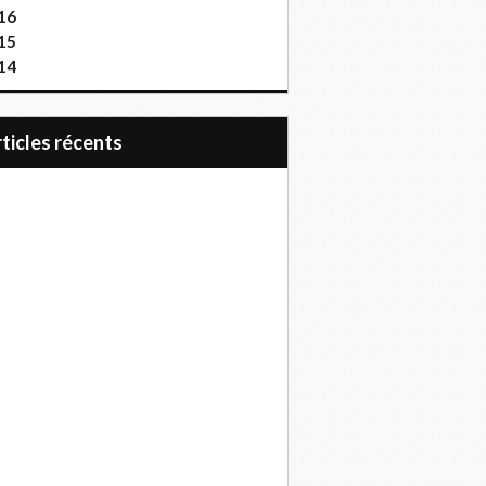
16
15
14
articles récents