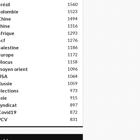
résil
1560
colombie
1523
Chine
1494
hine
1316
frique
1293
pcf
1276
alestine
1186
europe
1172
locus
1158
moyen orient
1096
USA
1064
ussie
1059
lections
973
sie
915
yndicat
897
Covid19
872
PCV
831