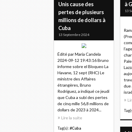
Unis cause des
à 
13 S
pertes de plusieurs
millions de dollars à
Cuba
Rama
13 Septembre 2024
(Pre
comm
l'ag
Édité par María Candela
char
2024-09-12 19:43:16 Bruno
Pale
informe sobre el Bloqueo La
Lazz
Havane, 12 sept (RHC) Le
aujo
ministre des Affaires
trav
étrangères, Bruno
due 
Rodríguez, a indiqué ce jeudi
isra
que Cuba a subi des pertes
Li
de cinq mille 56,8 millions de
dollars de 2023 à 2024...
Tag(s
Lire la suite
Tag(s) :
#Cuba