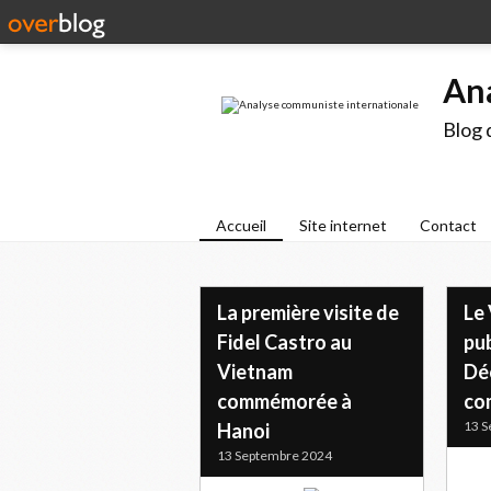
An
Blog 
Accueil
Site internet
Contact
La première visite de
Le 
Fidel Castro au
pub
Vietnam
Dé
commémorée à
co
13 S
Hanoi
13 Septembre 2024