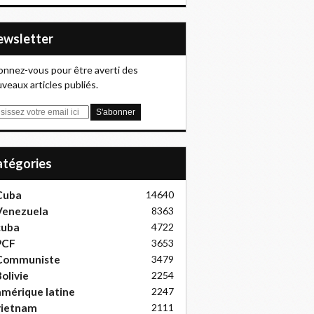
Newsletter
nnez-vous pour être averti des
veaux articles publiés.
Catégories
Cuba
14640
Venezuela
8363
cuba
4722
PCF
3653
Communiste
3479
olivie
2254
mérique latine
2247
vietnam
2111