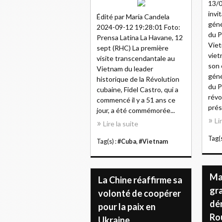
13/0
invi
Édité par María Candela
géné
2024-09-12 19:28:01 Foto:
du P
Prensa Latina La Havane, 12
Viet
sept (RHC) La première
viet
visite transcendantale au
son 
Vietnam du leader
géné
historique de la Révolution
du P
cubaine, Fidel Castro, qui a
révo
commencé il y a 51 ans ce
prés
jour, a été commémorée...
Li
Lire la suite
Tag(s
Tag(s) :
#Cuba
,
#Vietnam
Mac
La Chine réaffirme sa
gra
volonté de coopérer
dé
pour la paix en
Ro
Ukraine