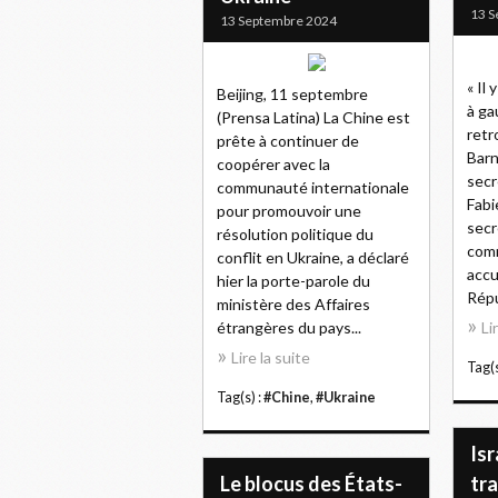
13 S
13 Septembre 2024
« Il
Beijing, 11 septembre
à ga
(Prensa Latina) La Chine est
retr
prête à continuer de
Barn
coopérer avec la
secr
communauté internationale
Fabi
pour promouvoir une
secr
résolution politique du
comm
conflit en Ukraine, a déclaré
accu
hier la porte-parole du
Répu
ministère des Affaires
étrangères du pays...
Li
Lire la suite
Tag(s
Tag(s) :
#Chine
,
#Ukraine
Isr
Le blocus des États-
tra