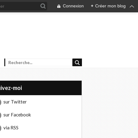
Connexion
+
Créer mon blog
uivez-moi
sur Twitter
sur Facebook
via RSS