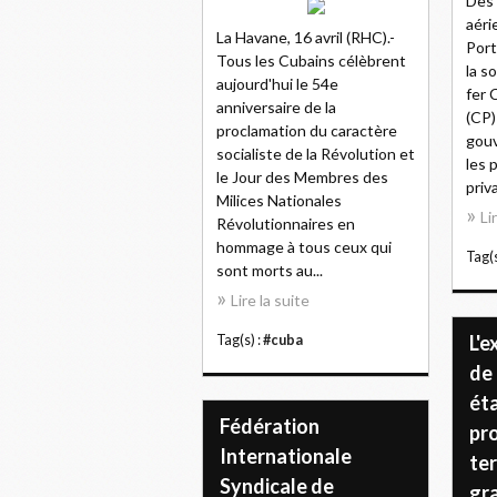
Des 
aéri
La Havane, 16 avril (RHC).-
Port
Tous les Cubains célèbrent
la s
aujourd'hui le 54e
fer 
anniversaire de la
(CP)
proclamation du caractère
gou
socialiste de la Révolution et
les 
le Jour des Membres des
priv
Milices Nationales
Li
Révolutionnaires en
hommage à tous ceux qui
Tag(s
sont morts au...
Lire la suite
L'e
Tag(s) :
#cuba
de 
ét
Fédération
pr
Internationale
ter
Syndicale de
gr