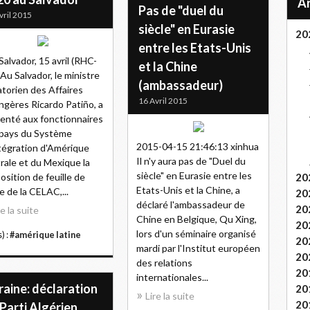
Pas de "duel du
vril 2015
siècle" en Eurasie
20
entre les Etats-Unis
Salvador, 15 avril (RHC-
et la Chine
 Au Salvador, le ministre
(ambassadeur)
torien des Affaires
16 Avril 2015
ngères Ricardo Patiño, a
enté aux fonctionnaires
pays du Système
2015-04-15 21:46:13 xinhua
tégration d'Amérique
Il n'y aura pas de "Duel du
rale et du Mexique la
siècle" en Eurasie entre les
osition de feuille de
20
Etats-Unis et la Chine, a
e de la CELAC,...
20
déclaré l'ambassadeur de
20
re la suite
Chine en Belgique, Qu Xing,
20
lors d'un séminaire organisé
) :
#amérique latine
20
mardi par l'Institut européen
20
des relations
20
internationales...
aine: déclaration
20
Lire la suite
20
Parti Algérien