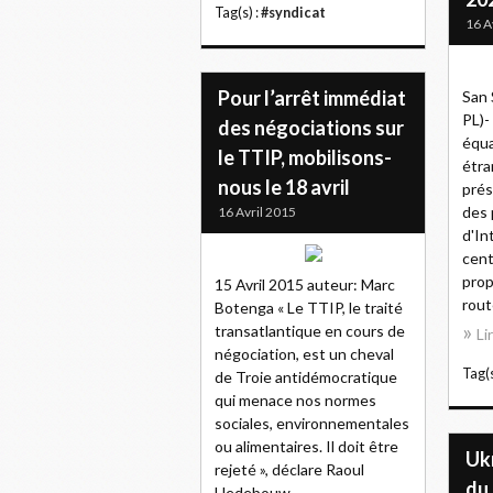
Tag(s) :
#syndicat
16 A
Pour l’arrêt immédiat
San 
PL)-
des négociations sur
équa
le TTIP, mobilisons-
étra
nous le 18 avril
prés
des 
16 Avril 2015
d'In
cent
prop
15 Avril 2015 auteur: Marc
rout
Botenga « Le TTIP, le traité
transatlantique en cours de
Li
négociation, est un cheval
Tag(s
de Troie antidémocratique
qui menace nos normes
sociales, environnementales
ou alimentaires. Il doit être
Ukr
rejeté », déclare Raoul
du 
Hedebouw....