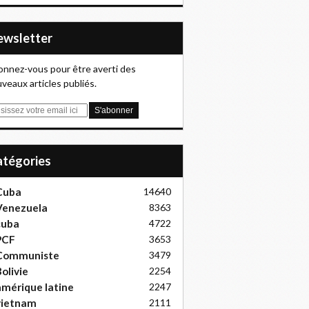
Newsletter
nnez-vous pour être averti des
veaux articles publiés.
Catégories
Cuba
14640
Venezuela
8363
cuba
4722
PCF
3653
Communiste
3479
olivie
2254
mérique latine
2247
vietnam
2111