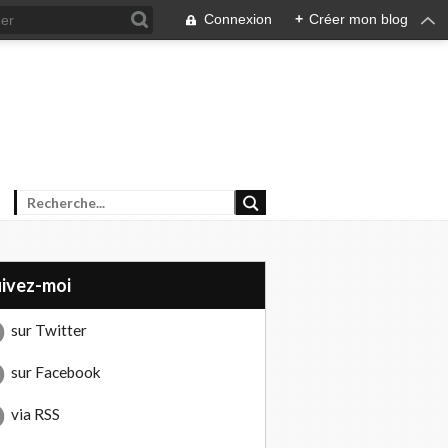
Connexion
+
Créer mon blog
uivez-moi
sur Twitter
sur Facebook
via RSS