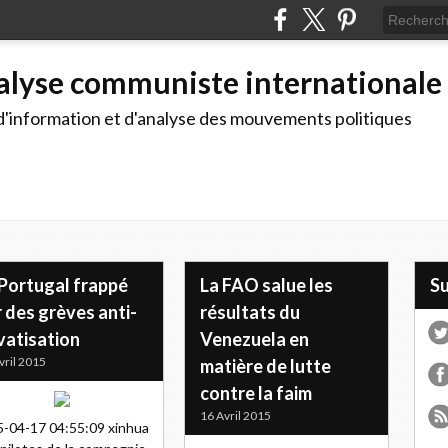
alyse communiste internationale
d'information et d'analyse des mouvements politiques
 Portugal frappé
La FAO salue les
S
 des grèves anti-
résultats du
vatisation
Venezuela en
vril 2015
matière de lutte
contre la faim
16 Avril 2015
-04-17 04:55:09 xinhua