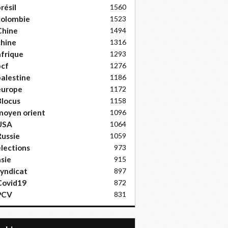
résil
1560
colombie
1523
Chine
1494
hine
1316
frique
1293
pcf
1276
alestine
1186
europe
1172
locus
1158
moyen orient
1096
USA
1064
ussie
1059
lections
973
sie
915
yndicat
897
Covid19
872
PCV
831