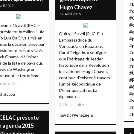
#b
vril 2015
Hugo Chavez
#
16 Avril 2015
#
#c
avane, 15 avril (RHC).-
-président brésilien, Luiz
#a
Quito, 15 avril (RHC-PL)-
io Lula Da Silva a mis en
#
L'ambassadrice du
gue la décision prise par
#p
Venezuela en Équateur,
résident des États-Unis,
#
Carol Delgado, a souligné
ck Obama, d'éliminer
que l'héritage du leader
#B
 de la liste de pays qui,
historique de la Révolution
#
'avis de Washington,
bolivarienne Hugo Chavez,
#
euvent le terrorisme...
continue d'exister à travers
#R
re la suite
l'unité géopolitique de
#é
l'Amérique Latine. La
#a
) :
#cuba
diplomate...
#s
Lire la suite
#
#
Tag(s) :
#Venezuela
 CELAC présente
n agenda 2015-
20 au Salvador