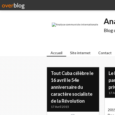
An
Blog 
Accueil
Site internet
Contact
Tout Cuba célèbre le
Le
16 avril le 54e
par
anniversaire du
pri
17 A
caractère socialiste
de la Révolution
17 Avril 2015
2015