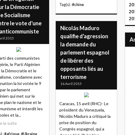
20
Tag(s) :
#chine
ur la Démocratie
20
le Socialisme
20
tre le vote d'une
Nicolás Maduro
i anticommuniste
qualifie d'agression
vril 2015
la demande du
parlement espagnol
arti des communistes
de libérer des
gérie, le Parti Algérien
opposants liés au
 la Démocratie et le
terrorisme
alisme, condamne avec
gnation la loi votée le 9
16 Avril 2015
l par le parlement
inien qui met sur le
 plan le nazisme et le
Caracas, 15 avril (RHC)- Le
unisme et interdit les
président du Venezuela,
oles et la...
Nicolás Maduro a critiqué la
prise de position du
re la suite
Congrès espagnol, qui a
) :
#afrique
,
#Ukraine