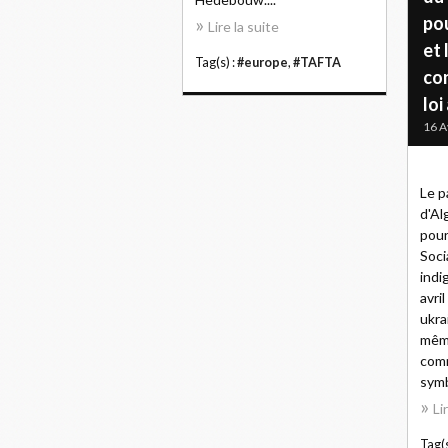
po
Lire la suite
et 
Tag(s) :
#europe
,
#TAFTA
con
lo
16 A
Le p
d'Al
pour
Soci
indi
avri
ukra
même
comm
symb
Li
Tag(s