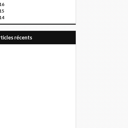
16
15
14
articles récents