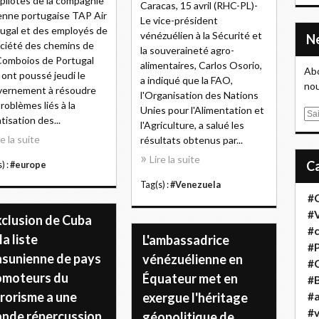
pilotes de la compagnie
Caracas, 15 avril (RHC-PL)-
enne portugaise TAP Air
Le vice-président
ugal et des employés de
vénézuélien à la Sécurité et
ociété des chemins de
la souveraineté agro-
Comboios de Portugal
alimentaires, Carlos Osorio,
Abo
 ont poussé jeudi le
a indiqué que la FAO,
nou
vernement à résoudre
l'Organisation des Nations
problèmes liés à la
Unies pour l'Alimentation et
E
atisation des...
l'Agriculture, a salué les
m
re la suite
résultats obtenus par...
a
Lire la suite
i
) :
#europe
l
Tag(s) :
#Venezuela
#
#
xclusion de Cuba
#
la liste
L'ambassadrice
#
asunienne de pays
vénézuélienne en
#
omoteurs du
Équateur met en
#B
rorisme a une
exergue l'héritage
#a
#
ande répercussion
géopolitique de