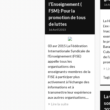
l’Enseignement (
16 A
FSM): Pour la
promotion de tous
La H
de luttes
L'ex
16 Avril 2015
Inac
exer
le p
03 avr 2015 La Fédération
Bara
Internationale Syndicale de
Cuba
l’Enseignement (FISE)
de l
appelle tous les
prom
organisations des
Li
enseignants-membres de la
FISE à participer plus
Tag(s
activement à l’échange des
informations et à
transmettre leur expérience
La
aux autres organisations....
so
Lire la suite
20