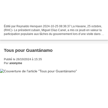
Édité par Reynaldo Henquen 2024-10-25 08:36:37 La Havane, 25 octobre,
(RHC)- Le président cubain, Miguel Díaz-Canel, a mis ce jeudi en valeur la
participation populaire aux tâches du gouvernement lors d’une visite dans la
province d’Artemisa, dans l’ouest...
Tous pour Guantánamo
Publié le 26/10/2024 à 15:35
Par
anonyme