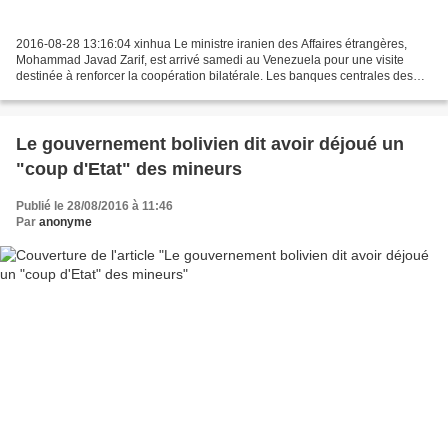
2016-08-28 13:16:04 xinhua Le ministre iranien des Affaires étrangères,
Mohammad Javad Zarif, est arrivé samedi au Venezuela pour une visite
destinée à renforcer la coopération bilatérale. Les banques centrales des
deux pays envisagent de signer un accord...
Le gouvernement bolivien dit avoir déjoué un
"coup d'Etat" des mineurs
Publié le 28/08/2016 à 11:46
Par
anonyme