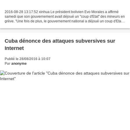
2016-08-28 13:17:52 xinhua Le président bolivien Evo Morales a affirmé
samedi que son gouvernement avait déjoué un "coup d'Etat" des mineurs en
grève. "Une fois de plus, le gouvernement national a déjoué un coup d'Etat"
face aux manifestations de mineurs...
Cuba dénonce des attaques subversives sur
Internet
Publié le 28/08/2016 à 10:07
Par
anonyme