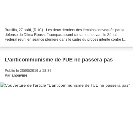
Brasilia, 27 août, (RHC).- Les deux derniers des témoins convoqués par la
défense de Dilma Rousseff comparaissent ce samedi devant le Sénat
Fédéral réuni en séance plénière dans le cadre du procès intenté contre la
présidente. Dilma Rousseff, qui est...
L’anticommunisme de l’UE ne passera pas
Publié le 28/08/2016 à 18:36
Par
anonyme