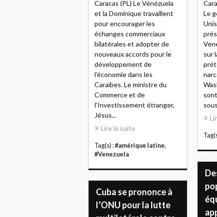
Caracas (PL) Le Vénézuela
Cara
et la Dominique travaillent
Le g
pour encourager les
Unis
échanges commerciaux
prés
bilatérales et adopter de
Vene
nouveaux accords pour le
sur 
développement de
prét
l’économie dans les
narc
Caraïbes. Le ministre du
Was
Commerce et de
sont
l’Investissement étranger,
sous.
Jésus...
Li
Lire la suite
Tag(s
Tag(s) :
#amérique latine
,
#Venezuela
De
po
Cuba se prononce à
éq
l’ONU pour la lutte
app