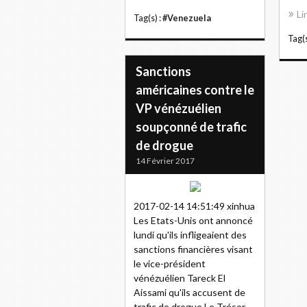
Li
Tag(s) :
#Venezuela
Tag(s
Sanctions
américaines contre le
VP vénézuélien
soupçonné de trafic
de drogue
14 Février 2017
2017-02-14 14:51:49 xinhua
Les Etats-Unis ont annoncé
lundi qu'ils infligeaient des
sanctions financières visant
le vice-président
vénézuélien Tareck El
Aissami qu'ils accusent de
trafic de drogue.Le Trésor