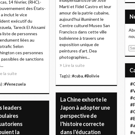
indépendantiste de José
cas, 14 février, (RHC).-
Martí et Fidel Castro et leur
ouvernement des États-
amour de la patrie cubaine,
 a inclut le vice
aujourd'hui illuminent le
ident exécutif du
Centre culturel Museo San
zuela, Tareck El Aissami
Abo
Francisco dans cette ville
la liste de personnes
nou
bolivienne à travers une
endument liées au
exposition unique de
otrafic Selon
E
peintures d'art. Dea
hington ces personnes
m
photographies...
 passibles de sanctions
a
..
Lire la suite
i
re la suite
l
Tag(s) :
#cuba
,
#Bolivie
#
) :
#Venezuela
#
#
La Chine exhorte le
#
s leaders
Japon à adopter une
#
pulaires
perspective de
#B
uatoriens
l'histoire correcte
#a
uient la
dans l'éducation
#