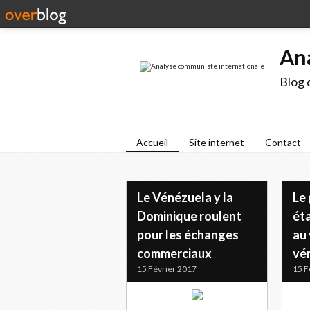
An
Blog 
Accueil
Site internet
Contact
Le Vénézuela y la
Le
Dominique roulent
ét
pour les échanges
au 
commerciaux
vé
15 Février 2017
15 F