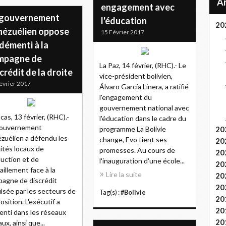
engagement avec
 gouvernement
l'éducation
20
nézuélien oppose
15 Février 2017
démenti à la
mpagne de
La Paz, 14 février, (RHC).- Le
crédit de la droite
vice-président bolivien,
évrier 2017
Álvaro García Linera, a ratifié
l'engagement du
gouvernement national avec
cas, 13 février, (RHC).-
l'éducation dans le cadre du
gouvernement
programme La Bolivie
20
zuélien a défendu les
change, Evo tient ses
20
tés locaux de
promesses. Au cours de
20
uction et de
l'inauguration d'une école...
20
taillement face à la
Lire la suite
20
agne de discrédit
20
lsée par les secteurs de
Tag(s) :
#Bolivie
20
position. L'exécutif a
20
nti dans les réseaux
20
ux, ainsi que...