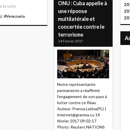
ONU : Cuba appelle à
20
re la suite
une réponse
20
) :
#Venezuela
20
multilatérale et
concertée contre le
terrorisme
14 Février 2017
Notre représentante
permanente a réaffirmé
l’engagement de son pays à
lutter contre ce fléau
Auteur: Prensa Latina(PL) |
internet@granma.cu 14
février 2017 09:02:17
Photo: Reuters NATIONS