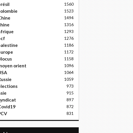
résil
1560
colombie
1523
Chine
1494
hine
1316
frique
1293
pcf
1276
alestine
1186
europe
1172
locus
1158
moyen orient
1096
USA
1064
ussie
1059
lections
973
sie
915
yndicat
897
Covid19
872
PCV
831