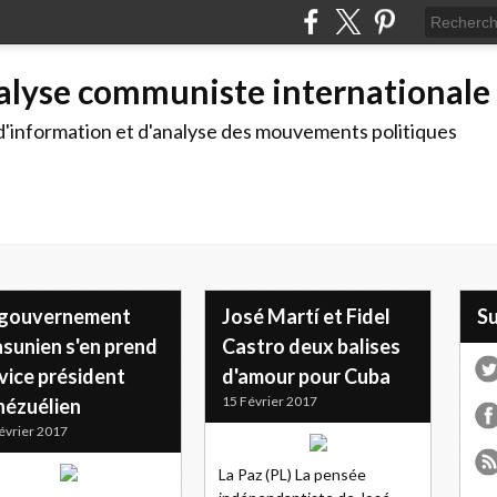
alyse communiste internationale
d'information et d'analyse des mouvements politiques
 gouvernement
José Martí et Fidel
S
asunien s'en prend
Castro deux balises
vice président
d'amour pour Cuba
15 Février 2017
nézuélien
évrier 2017
La Paz (PL) La pensée