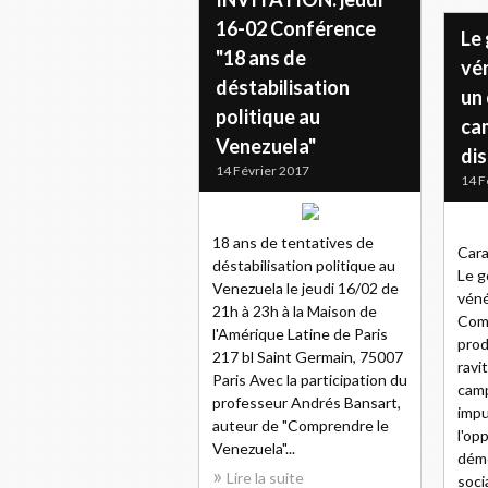
16-02 Conférence
Le
"18 ans de
vé
déstabilisation
un 
politique au
ca
Venezuela"
dis
14 Février 2017
14 F
18 ans de tentatives de
Cara
déstabilisation politique au
Le 
Venezuela le jeudi 16/02 de
véné
21h à 23h à la Maison de
Comi
l'Amérique Latine de Paris
prod
217 bl Saint Germain, 75007
ravi
Paris Avec la participation du
camp
professeur Andrés Bansart,
impu
auteur de "Comprendre le
l'op
Venezuela"...
déme
Lire la suite
socia