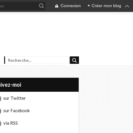
Connexion
+
Créer mon blog
uivez-moi
sur Twitter
sur Facebook
via RSS