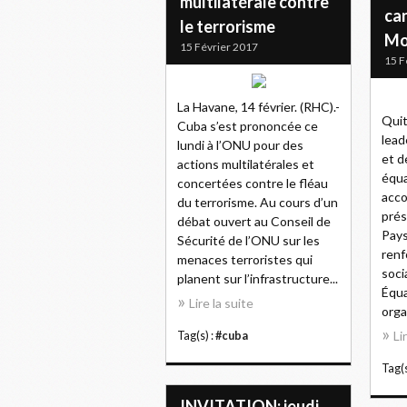
multilatérale contre
ca
le terrorisme
Mo
15 Février 2017
15 F
La Havane, 14 février. (RHC).-
Quit
Cuba s’est prononcée ce
lead
lundi à l’ONU pour des
et d
actions multilatérales et
équa
concertées contre le fléau
acco
du terrorisme. Au cours d’un
prés
débat ouvert au Conseil de
Pays
Sécurité de l’ONU sur les
renf
menaces terroristes qui
soci
planent sur l’infrastructure...
Équa
Lire la suite
orga
Li
Tag(s) :
#cuba
Tag(s
INVITATION: jeudi