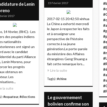
15 Février 2017
#b
ndidature de Lenin
#
reno
#
évrier 2017
2017-02-15 20:42:50 xinhua
#c
La Chine a exhorté mercredi
#a
le Japon à respecter les faits
#
o, 14 février, (RHC).- Les
et à enseigner une
#p
ers des peuples indiens
perspective de l'histoire
es nationalités
#
correcte à sa jeune
toriennes ont signé un
#B
génération.Le porte-parole
rd avec le candidat
#
du ministère des Affaires
identiel du parti Alliance
#
étrangères Geng Shuang a
, Lenín Moreno, pour
#R
fait cette remarque lors...
orcer les progrès
#é
Lire la suite
aux obtenus en
#a
teur. Les
Tag(s) :
#chine
#s
nisations...
#
re la suite
#
Le gouvernement
) :
#equateur
,
#élections
bolivien confirme son