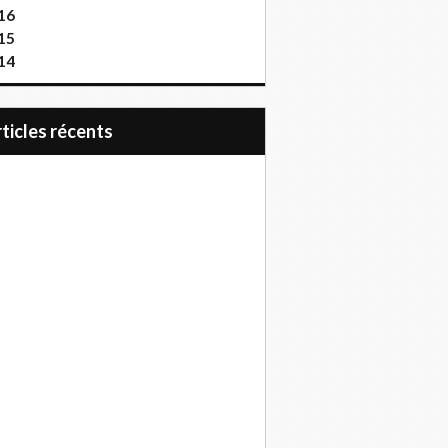
16
15
14
articles récents