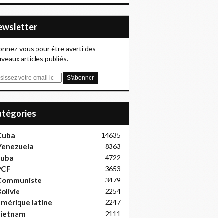
Newsletter
nnez-vous pour être averti des
veaux articles publiés.
Catégories
Cuba
14635
Venezuela
8363
cuba
4722
PCF
3653
Communiste
3479
olivie
2254
mérique latine
2247
vietnam
2111